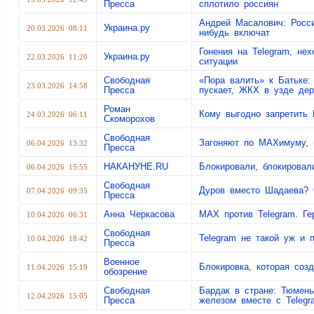
Пресса
сплотило россиян
Андрей Масалович: Росси
Украина.ру
20.03.2026 08:11
нибудь включат
Гонения на Telegram, не
Украина.ру
22.03.2026 11:20
ситуации
Свободная
«Пора валить» к Батьке:
23.03.2026 14:58
Пресса
пускает, ЖКХ в узде де
Роман
Кому выгодно запретить
24.03.2026 06:11
Скоморохов
Свободная
Загоняют по MAXимуму, 
06.04.2026 13:32
Пресса
НАКАНУНЕ.RU
Блокировали, блокировал
06.04.2026 15:55
Свободная
Дуров вместо Шадаева? 
07.04.2026 09:35
Пресса
Анна Черкасова
MAX против Telegram. Г
10.04.2026 06:31
Свободная
Telegram не такой уж и
10.04.2026 18:42
Пресса
Военное
Блокировка, которая соз
11.04.2026 15:19
обозрение
Свободная
Бардак в стране: Тюмен
12.04.2026 15:05
Пресса
железом вместе с Telegr