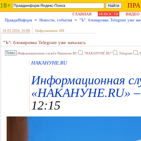
18+
ПР
ГЛАВНАЯ
НОВОСТИ
ВИДЕО
ПравдаИнформ
≈
Новости, события
≈
"Ъ": блокировка Telegram уже на
16.03.2026
, 16:08
Цифровизация, ИИ
"Ъ": блокировка Telegram уже началась
,
,
,
Информационная служба Накануне.RU
"НАКАНУНЕ.RU"
Telegram
НАКАНУНЕ.RU
Информационная сл
«НАКАНУНЕ.RU» – 
12:15