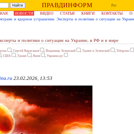
ПРАВДИНФОРМ
Рег
НАЯ
НОВОСТИ
ВИДЕО
СТАТЬИ
КНИГИ
КОНТАКТЫ
О
леграме и ядерном устрашении. Эксперты и политики о ситуации на Украин
ксперты и политики о ситуации на Украине, в РФ и в мире
,
,
,
,
ропа
Сергей Караганов
Владимир Зеленский
Трамп и Зеленский
Telegram
,
,
,
,
США
Трамп
Киев
Украина.ру
ina.ru
23.02.2026, 13:53