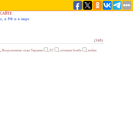
 САЙТЕ
е, в РФ и в мире
(348)
,
,
,
,
Вооруженные силы Украины
ЕС
атомная бомба
война