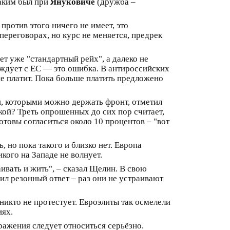
каким был при
Януковиче
(дружба –
против этого ничего не имеет, это
переговорах, но курс не меняется, предрек
ет уже "стандартный рейх", а далеко не
аждует с ЕС — это ошибка. В антироссийских
е платит. Пока больше платить предложено
и, которыми можно держать фронт, отметил
акой? Треть опрошенных до сих пор считает,
отовы согласиться около 10 процентов – "вот
, но пока такого и близко нет. Европа
кого на Западе не волнует.
ивать и жить", – сказал Щелин. В свою
чил резонный ответ – раз они не устраивают
никто не протестует. Евроэлиты так осмелели
иях.
ажения следует относиться серьёзно.