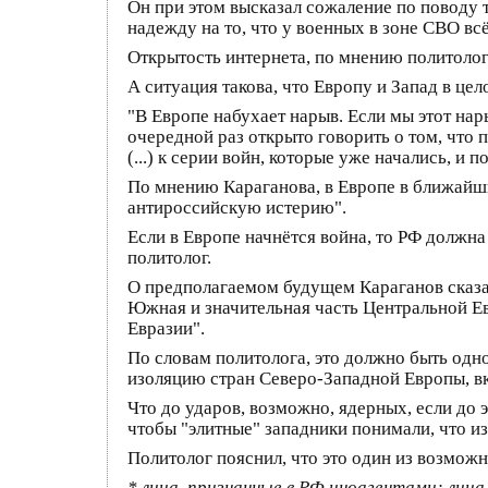
Он при этом высказал сожаление по поводу т
надежду на то, что у военных в зоне СВО вс
Открытость интернета, по мнению политолог
А ситуация такова, что Европу и Запад в це
"В Европе набухает нарыв. Если мы этот нар
очередной раз открыто говорить о том, что 
(...) к серии войн, которые уже начались, и 
По мнению Караганова, в Европе в ближайши
антироссийскую истерию".
Если в Европе начнётся война, то РФ должна 
политолог.
О предполагаемом будущем Караганов сказал
Южная и значительная часть Центральной Ев
Евразии".
По словам политолога, это должно быть одн
изоляцию стран Северо-Западной Европы, вк
Что до ударов, возможно, ядерных, если до э
чтобы "элитные" западники понимали, что из
Политолог пояснил, что это один из возмо
* лица, признанные в РФ иноагентами; лица