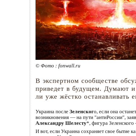
© Фото : fonwall.ru
В экспертном сообществе обсуж
приведет в будущем. Думают и 
ли уже жёстко останавливать е
Украина после
Зеленског
о, если она остане
возникновения — на пути "антиРоссии", зая
Александру Шелесту
*, фигура Зеленского
И вот, если Украина сохраняет свое бытие ка