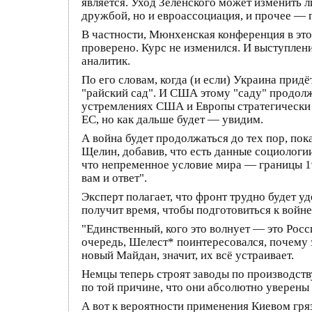
является. Уход Зеленского может изменить 
дружбой, но и евроассоциация, и прочее — 
В частности, Мюнхенская конференция в этом 
проверено. Курс не изменился. И выступлени
аналитик.
По его словам, когда (и если) Украина придё
"райский сад". И США этому "саду" продолж
устремлениях США и Европы стратегически ц
ЕС, но как дальше будет — увидим.
А война будет продолжаться до тех пор, по
Щелин, добавив, что есть данные социологии
что непременное условие мира — границы 199
вам и ответ".
Эксперт полагает, что фронт трудно будет уд
получит время, чтобы подготовиться к войне
"Единственный, кого это волнует — это Росс
очередь, Шелест* поинтересовался, почему э
новый Майдан, значит, их всё устраивает.
Немцы теперь строят заводы по производству
по той причине, что они абсолютно уверены 
А вот к вероятности применения Киевом гря