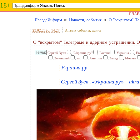
18+
ГЛАВ
ПравдаИнформ
≈
Новости, события
≈
О "вскрытом" Те
23.02.2026
, 14:27
Анализ, события, факты
О "вскрытом" Телеграме и ядерном устрашении. Э
,
,
,
,
Сергей Зуев
"Украина.ру"
Россия
Украина
Ев
,
,
,
,
,
Зеленский
мир
Америка
Запад
Москва
Украина.ру
Сергей Зуев , «Украина.ру» – ukra