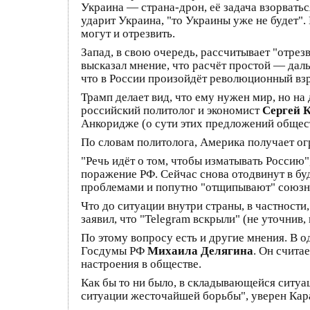
Украина — страна-дрон, её задача взорваться
ударит Украина, "то Украины уже не будет".
могут и отрезвить.
Запад, в свою очередь, рассчитывает "отрез
высказал мнение, что расчёт простой — даль
что в России произойдёт революционный взр
Трамп делает вид, что ему нужен мир, но н
российский политолог и экономист
Сергей 
Анкоридже (о сути этих предложений обществ
По словам политолога, Америка получает ог
"Речь идёт о том, чтобы изматывать Россию"
поражение РФ. Сейчас снова отодвинут в бу
проблемами и попутно "отщипывают" союзн
Что до ситуации внутри страны, в частности,
заявил, что "Telegram вскрыли" (не уточнив,
По этому вопросу есть и другие мнения. В
Госдумы РФ
Михаила Делягина
. Он счита
настроения в обществе.
Как бы то ни было, в складывающейся ситуац
ситуации жесточайшей борьбы", уверен Кар