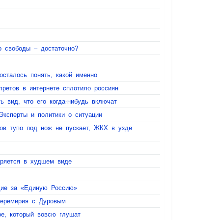
о свободы – достаточно?
сталось понять, какой именно
претов в интернете сплотило россиян
ь вид, что его когда-нибудь включат
Эксперты и политики о ситуации
ров тупо под нож не пускает, ЖКХ в узде
оряется в худшем виде
щие за «Единую Россию»
перемирия с Дуровым
е, который вовсю глушат