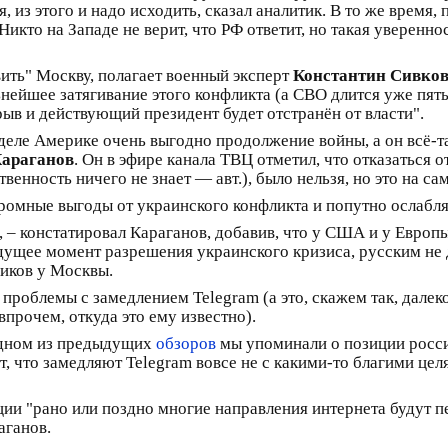
, из этого и надо исходить, сказал аналитик. В то же время
 Никто на Западе не верит, что РФ ответит, но такая уверен
вить" Москву, полагает военный эксперт
Константин Сивко
нейшее затягивание этого конфликта (а СВО длится уже пятый
ыв и действующий президент будет отстранён от власти".
а деле Америке очень выгодно продолжение войны, а он всё-
Караганов
. Он в эфире канала ТВЦ отметил, что отказаться 
енность ничего не знает — авт.), было нельзя, но это на са
ромные выгоды от украинского конфликта и попутно ослабля
, – констатировал Караганов, добавив, что у США и у Европ
дущее момент разрешения украинского кризиса, русским не
иков у Москвы.
 проблемы с замедлением Telegram (а это, скажем так, далеко
 впрочем, откуда это ему известно).
 одном из предыдущих
обзоров
мы упоминали о позиции росси
ет, что замедляют Telegram вовсе не с какими-то благими цел
ии "рано или поздно многие направления интернета будут пе
аганов.