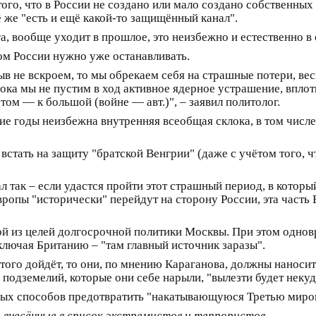
ого, что в России не создано или мало создано собственны
ё же "есть и ещё какой-то защищённый канал".
а, вообще уходит в прошлое, это неизбежно и естественно 
лом России нужно уже останавливать.
ыв не вскроем, то мы обрекаем себя на страшные потери, ве
пока мы не пустим в ход активное ядерное устрашение, вплот
потом — к большой (войне — авт.)", – заявил политолог.
е годы неизбежна внутренняя всеобщая склока, в том числ
встать на защиту "братской Венгрии" (даже с учётом того, ч
 так – если удастся пройти этот страшный период, в которы
ропы "исторически" перейдут на сторону России, эта часть
ой из целей долгосрочной политики Москвы. При этом одно
лючая Британию – "там главный источник заразы".
того дойдёт, то они, по мнению Караганова, должны наносить
 подземелий, которые они себе нарыли, "вылезти будет некуд
жных способов предотвратить "накатывающуюся Третью миро
, внесённые в список экстремистов и террористов