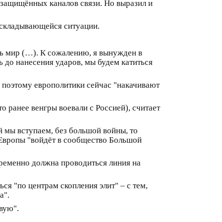
х защищённых каналов связи. Но выразил и
в складывающейся ситуации.
сь мир (…). К сожалению, я вынужден в
ь до нанесения ударов, мы будем катиться
е поэтому европолитики сейчас "накачивают
то ранее венгры воевали с Россией), считает
й мы вступаем, без большой войны, то
 Европы "войдёт в сообщество Большой
временно должна проводиться линия на
ся "по центрам скопления элит" – с тем,
а".
вую".