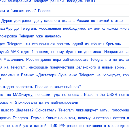
сии замедлением Telegram решили "победить НАТО"
рам и "мягкая сила" России
 Дуров доигрался до уголовного дела в России по тяжкой статье
atsApp до Telegram: «осознанная необходимость» или слишком мног
блокировка Telegram уже началась
ая Telegram, ты становишься агентом одной из «башен Кремля» — о
рукий МАХ ждет 1 апреля, но ему будет не до смеха: Неприятие за
й Масалович: России давно пора заблокировать Telegram, а не делат
ия на Telegram, нехорошие предчувствия Зеленского и новые войны. 
 валить» к Батьке: «Диктатор» Лукашенко Telegram не блокирует, ко
т
выгодно запретить Россию в каменный век?
яют по MAXимуму, но сами туда не спешат: Back in the USSR повт
ровали, блокировали да не выблокировали
 вместо Шадаева? Основатель Telegram ликвидирует боты, голосую
ротив Telegram. Герман Клименко о том, почему инвесторы боятся 
ram не такой уж и плохой: ЦИК РФ разрешил агитацию в мессенджер