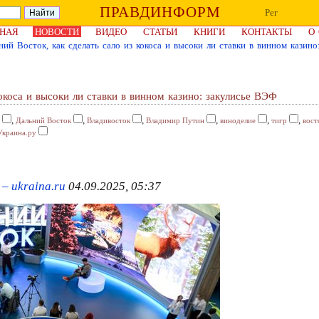
ПРАВДИНФОРМ
Рег
НАЯ
НОВОСТИ
ВИДЕО
СТАТЬИ
КНИГИ
КОНТАКТЫ
О
ий Восток, как сделать сало из кокоса и высоки ли ставки в винном казин
окоса и высоки ли ставки в винном казино: закулисье ВЭФ
,
,
,
,
,
,
Дальний Восток
Владивосток
Владимир Путин
виноделие
тигр
вост
Украина.ру
– ukraina.ru
04.09.2025, 05:37