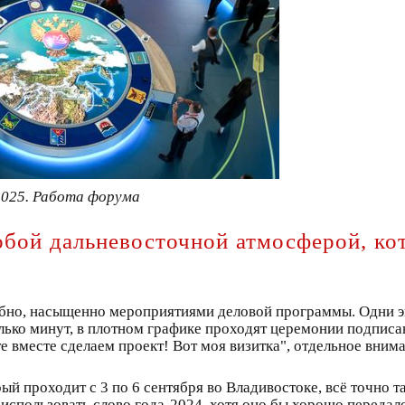
2025. Работа форума
бой дальневосточной атмосферой, ко
бно, насыщенно мероприятиями деловой программы. Одни э
олько минут, в плотном графике проходят церемонии подписа
е вместе сделаем проект! Вот моя визитка", отдельное внима
 проходит с 3 по 6 сентября во Владивостоке, всё точно та
использовать слово года-2024, хотя оно бы хорошо передало