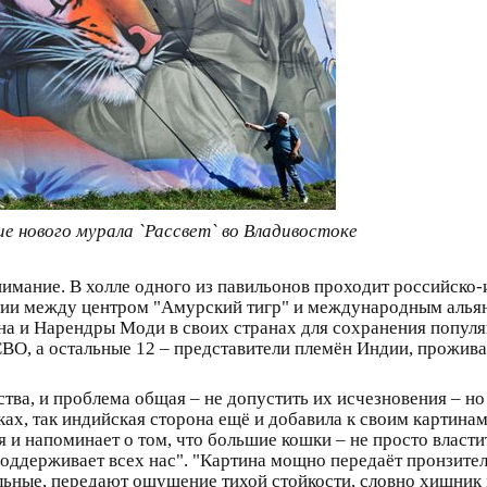
е нового мурала `Рассвет` во Владивостоке
мание. В холле одного из павильонов проходит российско-
и между центром "Амурский тигр" и международным альян
а и Нарендры Моди в своих странах для сохранения популя
СВО, а остальные 12 – представители племён Индии, прожив
ства, и проблема общая – не допустить их исчезновения – н
иках, так индийская сторона ещё и добавила к своим картин
я и напоминает о том, что большие кошки – не просто власт
оддерживает всех нас". "Картина мощно передаёт пронзитель
ельные, передают ощущение тихой стойкости, словно хищник 