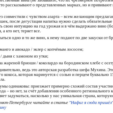
ественные вина (не забывайте, что их чрезмерное потреблен
то рассказывают о представленных марках, но и прививают к
з совместили с чувством азарта – всем желающим предлагают
шек, после дегустации напитка нужно сделать обязательные 
 свою интуицию на год урожая и в чём выдержано вино (бочка
а кто нет, теряет все.
ться одно и то же вино, к нему подают по две закуски от б
манго и авокадо / эклер с копчёным лососем;
/ дыня с хамоном из утки;
на жареной бриоши / коколардо на бородинском хлебе с осет
вительно, ведь это авторская разработка шефа Мухина. Это 
о кокоса, которая маринуется с солью и перцем буквально 1
ла.
орумы одинаковы: приезжает примерно схожий состав участн
да – но нет, за счёт добавления особенного регионального
яет задуматься, насколько у нас уникальная страна, которую
Санкт-Петербурге читайте в статье
"Нафиг я сюда пришёл"
мику