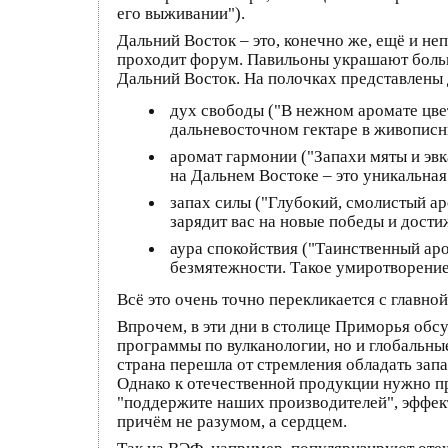
его выживании").
Дальний Восток – это, конечно же, ещё и н
проходит форум. Павильоны украшают больш
Дальний Восток. На полочках представлены 
дух свободы ("В нежном аромате цвет
дальневосточном гектаре в живописн
аромат гармонии ("Запахи мяты и эв
на Дальнем Востоке – это уникальная
запах силы ("Глубокий, смолистый ар
зарядит вас на новые победы и дости
аура спокойствия ("Таинственный ар
безмятежности. Такое умиротворение
Всё это очень точно перекликается с главно
Впрочем, в эти дни в столице Приморья обс
программы по вулканологии, но и глобальны
страна перешла от стремления обладать зап
Однако к отечественной продукции нужно пр
"поддержите наших производителей", эффекта
причём не разумом, а сердцем.