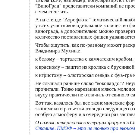
Так на ВЭФ, например, популяризируют отеч
"ВиноГрад" представители компаний не прос
с чем сочетать.
А на стенде "Аэрофлота" тематический ликбе
у всех участников одинаковое количество фи
винограда, а дополнительно можно проверить
количество поставленных фишек удваивается, 
Чтобы ощутить, как по-разному может раскры
Владимира Мухина:
к белому – тарталетка с камчатским крабом, 
к красному – паштет из кролика с брусникой 
к игристому – олюторская сельдь с фуа-гра 
Не слышали раньше слово "коколардо"? Неуди
прочитали. Тонко нарезанная мякоть молодог
вкусу практически не отличить от свиного са
Вот так, казалось бы, все экономические ф
экономики и разъезжаются до следующего го
особую атмосферу и в очередной раз заставл
О самом интересном в кулуарах форума в 
Сталине. ПМЭФ – это не только про эконо