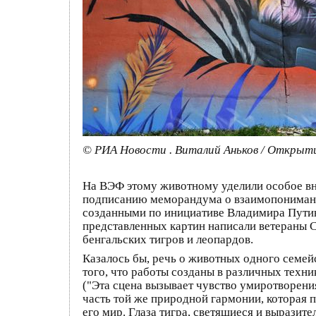
© РИА Новости . Виталий Аньков / Открыти
На ВЭФ этому животному уделили особое вни
подписанию меморандума о взаимопонимани
созданными по инициативе Владимира Путин
представленных картин написали ветераны 
бенгальских тигров и леопардов.
Казалось бы, речь о животных одного семей
того, что работы созданы в различных техн
("Эта сцена вызывает чувство умиротворени
часть той же природной гармонии, которая п
его мир. Глаза тигра, светящиеся и выразит