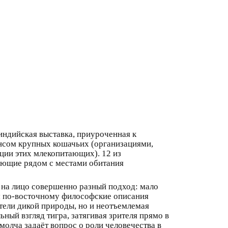
индийская выставка, приуроченная к
сом крупных кошачьих (организациями,
ции этих млекопитающих). 12 из
ающие рядом с местами обитания
о на лицо совершенно разный подход: мало
ам по-восточному философские описания
ители дикой природы, но и неотъемлемая
ный взгляд тигра, затягивая зрителя прямо в
молча задаёт вопрос о роли человечества в