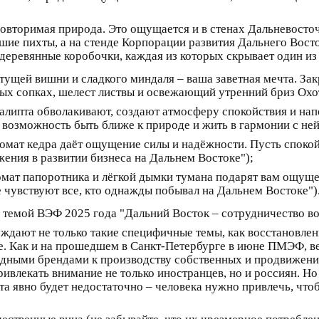
еповторимая природа. Это ощущается и в стенах Дальневосто
ие пихты, а на стенде Корпорации развития Дальнего Восто
деревянные коробочки, каждая из которых скрывает один из
ущей вишни и сладкого миндаля – ваша заветная мечта. Закр
ых сопках, шелест листвы и освежающий утренний бриз Охо
калипта обволакивают, создают атмосферу спокойствия и на
 возможность быть ближе к природе и жить в гармонии с ней
омат кедра даёт ощущение силы и надёжности. Пусть спокой
жения в развитии бизнеса на Дальнем Востоке");
омат папоротника и лёгкой дымки тумана подарят вам ощуще
 чувствуют все, кто однажды побывал на Дальнем Востоке")
й темой ВЭФ 2025 года "Дальний Восток – сотрудничество во
уждают не только такие специфичные темы, как восстановле
е. Как и на прошедшем в Санкт-Петербурге в июне ПМЭФ, ве
адными брендами к производству собственных и продвижени
ивлекать внимание не только иностранцев, но и россиян. Но
 явно будет недостаточно – человека нужно привлечь, чтобы