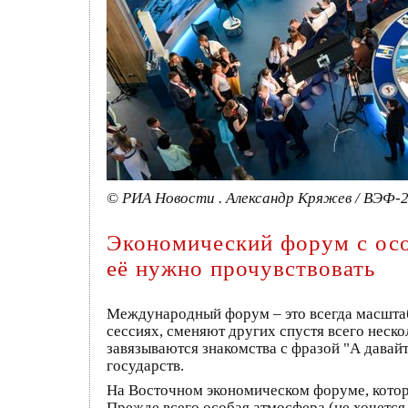
© РИА Новости . Александр Кряжев / ВЭФ-
Экономический форум с осо
её нужно прочувствовать
Международный форум – это всегда масшта
сессиях, сменяют других спустя всего неск
завязываются знакомства с фразой "А давайт
государств.
На Восточном экономическом форуме, который
Прежде всего особая атмосфера (не хочется 