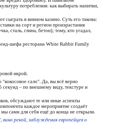
ие вредит здоровью). В павильоне
ультуру потребления: как выбирать напитки,
 сыграть в винном казино. Суть его такова:
ставки на сорт и регион произрастания
, сталь, глина, бетон); тому, кто угадал,
ренд-шефа ресторана White Rabbit Family
ровой икрой.
"кокосовое сало". Да, вы всё верно
5 секунд – по внешнему виду, текстуре и
иков, обсуждают те или иные аспекты
 компонента каждое мероприятие создаёт
 мы сами для себя ещё до конца не открыли.
, вино рекой, заблуждения европейцев о