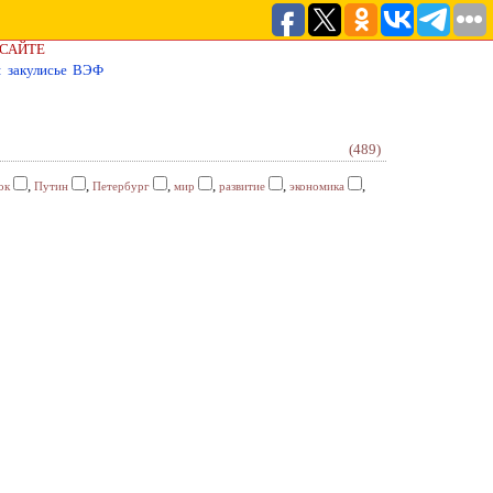
 САЙТЕ
о: закулисье ВЭФ
(489)
,
,
,
,
,
,
ок
Путин
Петербург
мир
развитие
экономика