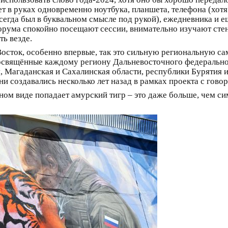
ет в руках одновременно ноутбука, планшета, телефона (хот
егда был в буквальном смысле под рукой), ежедневника и ещ
орума спокойно посещают сессии, внимательно изучают стенд
ь везде.
осток, особенно впервые, так это сильную региональную с
освящённые каждому региону Дальневосточного федерально
, Магаданская и Сахалинская области, республики Бурятия 
они создавались несколько лет назад в рамках проекта с го
ином виде попадает амурский тигр – это даже больше, чем си