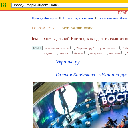
18+
ГЛАВ
ПравдаИнформ
≈
Новости, события
≈
Чем пахнет Дальн
04.09.2025
, 07:17
Анализ, события, факты
Чем пахнет Дальний Восток, как сделать сало из к
,
,
,
Евгения Кондакова
"Украина.ру"
репортажи
ВЭФ
,
,
,
,
,
Индия
Россия
бизнес
ветераны
выставка
Украина.ру
Евгения Кондакова , «Украина.ру» 