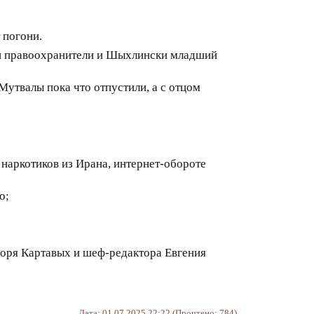
 погони.
али правоохранители и Шыхлински младший
Мутвалы пока что отпустили, а с отцом
наркотиков из Ирана, интернет-обороте
o;
горя Картавых и шеф-редактора Евгения
Дата: 01.07.2025 22:22 (Прочтено: 784)