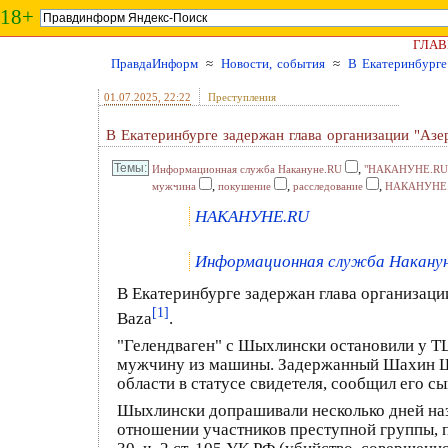
18+
ГЛАВ
ПравдаИнформ
≈
Новости, события
≈
В Екатеринбурге
01.07.2025
, 22:22
Преступления
В Екатеринбурге задержан глава организации "Аз
,
Информационная служба Накануне.RU
"НАКАНУНЕ.RU
,
,
,
мужчина
покушение
расследование
НАКАНУНЕ
НАКАНУНЕ.RU
Информационная служба Наканун
В Екатеринбурге задержан глава организа
[1]
Baza
.
"Гелендваген" с Шыхлински остановили у Т
мужчину из машины. Задержанный Шахин Шы
области в статусе свидетеля, сообщил его с
Шыхлински допрашивали несколько дней наз
отношении участников преступной группы, подо