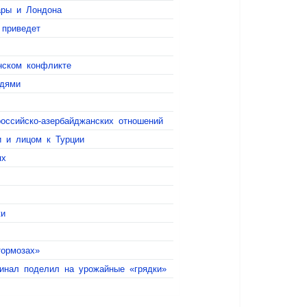
ары и Лондона
 приведет
нском конфликте
едями
оссийско-азербайджанских отношений
и и лицом к Турции
ях
жи
тормозах»
инал поделил на урожайные «грядки»