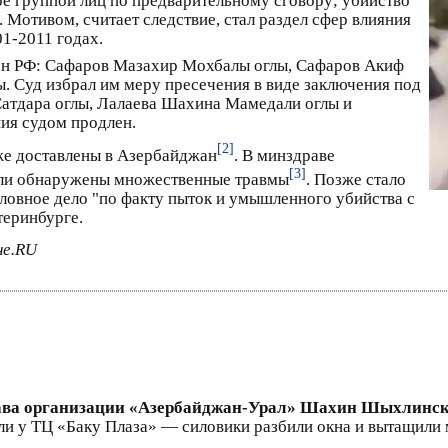
ное группой лиц по предварительному сговору; убийство
 Мотивом, считает следствие, стал раздел сфер влияния
01-2011 годах.
ан РФ: Сафаров Мазахир Мохбалы оглы, Сафаров Акиф
. Суд избрал им меру пресечения в виде заключения под
атдара оглы, Лалаева Шахина Мамедали оглы и
ия судом продлен.
[2]
же доставлены в Азербайджан
. В минздраве
[3]
были обнаружены множественные травмы
. Позже стало
оловное дело "по факту пыток и умышленного убийства с
теринбурге.
не.RU
глава организации «Азербайджан-Урал» Шахин Шыхлинск
ли у ТЦ «Баку Плаза» — силовики разбили окна и вытащили