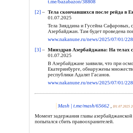
t.me/bazabazon/38808
[2]
–
Тела скончавшихся после рейда в Е
01.07.2025
Тела Зияддина и Гусейна Сафаровых, 
Азербайджан. Там будет проведена по
www.nakanune.ru/news/2025/07/01/22
[3]
–
Минздрав Азербайджана: На телах с
01.07.2025
В Азербайджане заявили, что при осмо
Екатеринбурге, обнаружены множестве
республики Адалят Гасанов.
www.nakanune.ru/news/2025/07/01/22
Mash | t.me/mash/65662
,
[01.07.2025 2
Момент задержания главы азербайджанской 
попытался сбить правоохранителей.