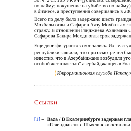
30, ч. 2 ст. 105 УК РФ (убийство, совершен
по найму; покушение на убийство по найму).
в бизнесе, а преступления совершались в 20
Всего по делу было задержано шесть гражд
Мохбалы оглы и Сафаров Аязу Мохбалы оглы
стражу. В отношении Гянджиева Ахлимана С
Сафарова Бакира Мехди оглы срок задержан
Еще двое фигурантов скончались. Их тела у
республики заявили, что при осмотре тел 
известно, что в Азербайджане возбудили уг
особой жестокостью" азербайджанцев в Ека
Информационная служба Накану
Ссылки
[1]
–
Baza / В Екатеринбурге задержан 
«Гелендваген» с Шыхлински останови