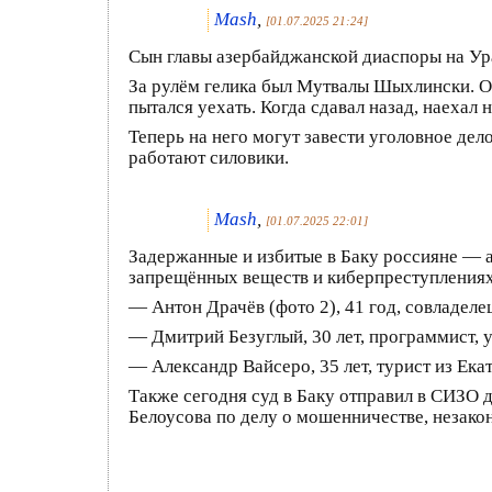
Mash
,
[01.07.2025 21:24]
Сын главы азербайджанской диаспоры на Урал
За рулём гелика был Мутвалы Шыхлински. Он
пытался уехать. Когда сдавал назад, наехал
Теперь на него могут завести уголовное дел
работают силовики.
Mash
,
[01.07.2025 22:01]
Задержанные и избитые в Баку россияне — а
запрещённых веществ и киберпреступлениях
— Антон Драчёв (фото 2), 41 год, совладеле
— Дмитрий Безуглый, 30 лет, программист, 
— Александр Вайсеро, 35 лет, турист из Ека
Также сегодня суд в Баку отправил в СИЗО 
Белоусова по делу о мошенничестве, незако