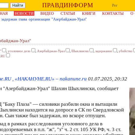
ПРАВДИНФОРМ
Рег
НАЯ
НОВОСТИ
ВИДЕО
СТАТЬИ
КНИГИ
КОНТАКТЫ
О
 задержан глава организации "Азербайджан-Урал"
ербайджан-Урал"
,
,
,
,
,
"
уголовное дело
Азербайджан-Урал
Шыхлински
задержание
убийство
.RU
е.RU , «НАКАНУНЕ.RU» – nakanune.ru
01.07.2025, 20:32
ции "Азербайджан-Урал" Шахин Шыхлински, сообщает
Ц "Баку Плаза" — силовики разбили окна и вытащили
хлински находится на допросе в СК по Свердловской
ын. Сын также был задержан, но вскоре отпущен.
ад в рамках расследования уголовного дела в
зреваемых в п.п. "ж", "з" ч. 2 ст. 105 УК РФ, ч. 3 ст.