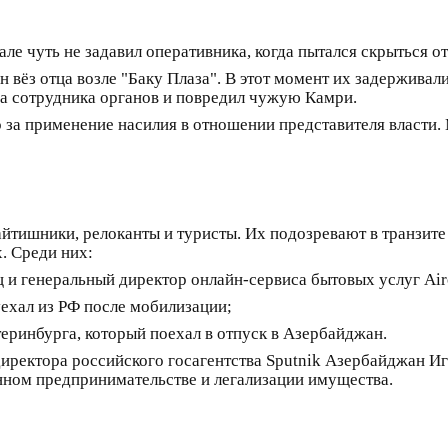
е чуть не задавил оперативника, когда пытался скрыться от
 вёз отца возле "Баку Плаза". В этот момент их задержив
 на сотрудника органов и повредил чужую Камри.
о за применение насилия в отношении представителя власти. 
йтишники, релоканты и туристы. Их подозревают в транзите 
. Среди них:
ц и генеральный директор онлайн-сервиса бытовых услуг Air
уехал из РФ после мобилизации;
теринбурга, который поехал в отпуск в Азербайджан.
директора российского госагентства Sputnik Азербайджан И
нном предпринимательстве и легализации имущества.