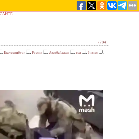
 САЙТЕ
(784)
,
,
,
,
,
,
Екатеринбург
Россия
Азербайджан
суд
бизнес