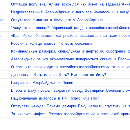
Отмашка получена: Алиев вскрылся как агент на задании Анк
Недружественный Азербайджан: с чего все началось и к чему
ков
Отсутствие эмпатии и будущего у Азербайджана
"Баку, что с лицом?" Украинский след в российско-азербайджа
в
«Каспийская бензоколонка» решила поссориться со всеми сос
Россия в кольце врагов. Но есть союзники
Криминальные разборки, спецслужбы и нефть: об обострении р
Азербайджан решил окончательно повернуться спиной к Росси
О том, что происходит в российско-азербайджанских отношени
Диаспоры - быть или не быть? Бить или не бить?
География, Азербайджан и Ленин
ц
Вчера в Баку прошёл закрытый съезд Всемирной Великой Ло
Национальные диаспоры в РФ: благо или зло?
Отступать некуда. Почему демарш Баку нельзя «спустить на 
Этническая мафия: Россию азербайджанский и армянский крим