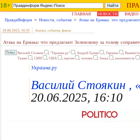
18+
ПР
ГЛАВНАЯ
НОВОСТИ
ВИДЕО
ПравдаИнформ
≈
Новости, события
≈
Атака на Ермака: что предлагают
20.06.2025
, 16:35
Анализ, события, факты
Атака на Ермака: что предлагают Зеленскому за голову соправит
,
,
,
,
Василий Стоякин
"Украина.ру"
Андрей Ермак
Украина
Вашингто
,
,
,
,
,
,
Трамп
СМИ
США
партия
человек
Запад
анонимность
Украина.ру
Василий Стоякин , «
20.06.2025, 16:10