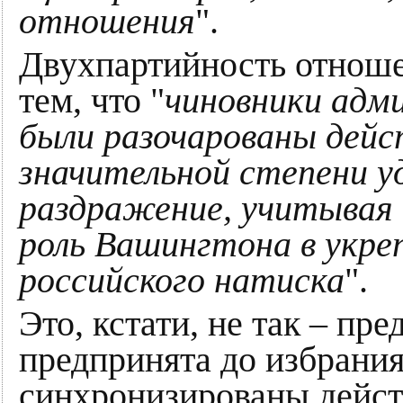
отношения
".
Двухпартийность отноше
тем, что "
чиновники адм
были разочарованы дейс
значительной степени у
раздражение, учитывая 
роль Вашингтона в укре
российского натиска
".
Это, кстати, не так – пр
предпринята до избрани
синхронизированы дейс