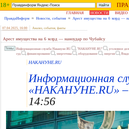
18+
ПР
ГЛАВНАЯ
НОВОСТИ
ВИДЕО
ПравдаИнформ
≈
Новости, события
≈
Арест имущества на 6 млрд — н
07.04.2025
, 16:00
Анализ, события, факты
Арест имущества на 6 млрд — наноудар по Чубайсу
,
,
Информационная служба Накануне.RU
"НАКАНУНЕ.RU"
уголовное дел
,
,
,
,
,
суд
финансирование
энергетика
оборудование
энергия
Влад
НАКАНУНЕ.RU
Информационная сл
«НАКАНУНЕ.RU» – 
14:56