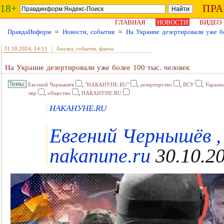
18+
ПР
ГЛАВНАЯ
НОВОСТИ
ВИДЕО
ПравдаИнформ
≈
Новости, события
≈
На Украине дезертировали уже б
31.10.2024
, 14:11
Анализ, события, факты
На Украине дезертировали уже более 100 тыс. человек
,
,
,
,
Евгений Чернышёв
"НАКАНУНЕ.RU"
дезертирство
ВСУ
Украин
,
,
лнр
общество
НАКАНУНЕ.RU
НАКАНУНЕ.RU
Евгений Чернышёв
nakanune.ru
30.10.20