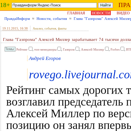
18+
ПР
ГЛАВНАЯ
НОВОСТИ
ВИДЕО
ПравдаИнформ
≈
Новости, события
≈
Глава "Газпрома" Алексей Милле
19.11.2015
, 16:38
Анализ, события, факты
Глава "Газпрома" Алексей Миллер зарабатывает 74 тысячи долла
,
,
,
,
,
Рейтинг
топ-менеджеры
Газпром
Алексей Миллер
Forbes
ВТ
Андрей Егоров
rovego.livejournal.c
Рейтинг самых дорогих 
возглавил председатель 
Алексей Миллер по верси
позицию он занял впервы