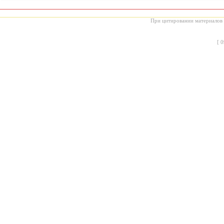
При цитировании материалов с
[
0