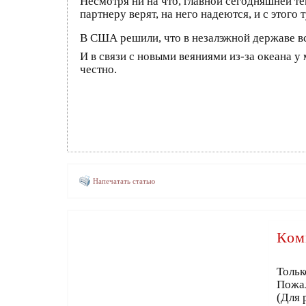
Несмотря ни на что, главной сегодняшней 
партнеру верят, на него надеются, и с этого
В США решили, что в незалэжной державе все 
И в связи с новыми веяниями из-за океана 
честно.
Напечатать статью
Ком
Тольк
Пожа
(Для 