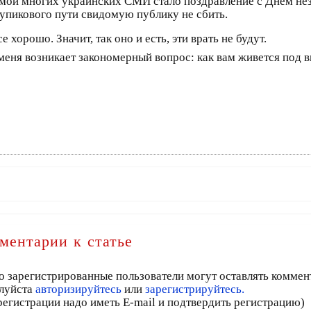
темой многих украинских СМИ стало поздравление с Днем н
 тупикового пути свидомую публику не сбить.
хорошо. Значит, так оно и есть, эти врать не будут.
у меня возникает закономерный вопрос: как вам живется под
ментарии к статье
о зарегистрированные пользователи могут оставлять коммен
луйста
авторизируйтесь
или
зарегистрируйтесь.
регистрации надо иметь E-mail и подтвердить регистрацию)