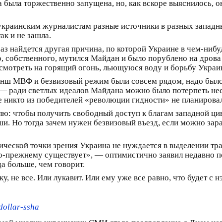
ыла торжественно запущена, но, как вскоре выяснилось, она
 украинским журналистам разные источники в разных западн
к и не зашла.
з найдется другая причина, по которой Украине в чем-нибу
, собственного, мутился Майдан и было порублено на дрова
смотреть на горящий огонь, льющуюся воду и борьбу Украин
ранш МВФ и безвизовый режим были совсем рядом, надо было
— ради светлых идеалов Майдана можно было потерпеть неск
е никто из победителей «революции гидности» не планирова
млю: чтобы получить свободный доступ к благам западной ц
и. Но тогда зачем нужен безвизовый въезд, если можно зар
тической точки зрения Украина не нуждается в выделении 
 по-прежнему существует», — оптимистично заявил недавно
да больше, чем говорит.
 не все. Или лукавит. Или ему уже все равно, что будет с нэ
dollar-ssha