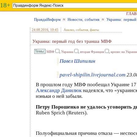
18+
ГЛАВ
ПравдаИнформ
≈
Новости, события
≈
Украина: первы
24.08.2016
, 10:45
Анализ, события, факты
Украина: первый год без транша МВФ
,
,
,
МВФ
Украина
вторая Франция
кризис на Украин
Павел Шипилин
pavel-shipilin.livejournal.com
23.0
В прошлом году МВФ пообещал Украине 17 мл
Александр Данилюк
надеялся, что «украинс
нэньки о ней забыли.
Петру Порошенко не удалось уговорить 
Ruben Sprich (Reuters).
Полуофициальная причина отказа — неспособ