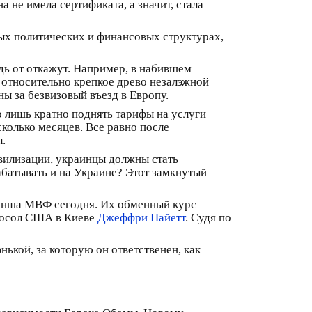
 не имела сертификата, а значит, стала
ых политических и финансовых структурах,
дь от откажут. Например, в набившем
 относительно крепкое древо незалэжной
ы за безвизовый въезд в Европу.
 лишь кратно поднять тарифы на услуги
олько месяцев. Все равно после
л.
ивилизации, украинцы должны стать
абатывать и на Украине? Этот замкнутый
транша МВФ сегодня. Их обменный курс
 посол США в Киеве
Джеффри Пайетт
. Судя по
нькой, за которую он ответственен, как