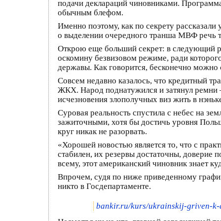
подачи деклараций чиновниками. Программа б
обычным блефом.
Именно поэтому, как по секрету рассказали
о выделении очередного транша МВФ речь та
Открою еще больший секрет: в следующий ра
оскомину безвизовом режиме, ради которого
державы. Как говорится, бесконечно можно 
Совсем недавно казалось, что кредитный т
ЖКХ. Народ поднатужился и затянул ремни 
исчезновения злополучных виз жить в нэньк
Суровая реальность спустила с небес на зе
зажиточными, хотя бы достичь уровня Польш
круг никак не разорвать.
«Хорошей новостью является то, что с прак
стабилен, их резервы достаточны, доверие
всему, этот американский чиновник знает ку
Впрочем, судя по ниже приведенному графику,
никто в Госдепартаменте.
bankir.ru/kurs/ukrainskij-griven-k-