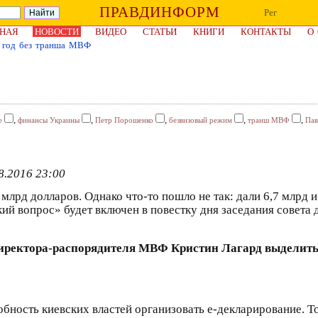
ПРАВДИНФОРМ
Рег
НАЯ
НОВОСТИ
ВИДЕО
СТАТЬИ
КНИГИ
КОНТАКТЫ
О
й год без транша МВФ
,
,
,
,
,
е
финансы Украины
Петр Порошенко
безвизовый режим
транш МВФ
Пав
8.2016 23:00
рд долларов. Однако что-то пошло не так: дали 6,7 млрд и
кий вопрос» будет включен в повестку дня заседания совета
директора-распорядителя МВФ Кристин Лагард выделить 
ность киевских властей организовать е-декларирование. Т