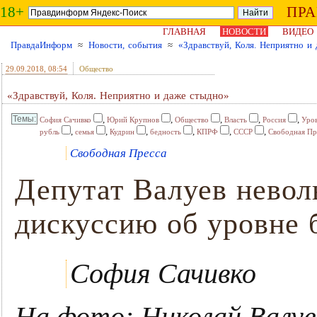
18+
ПР
ГЛАВНАЯ
НОВОСТИ
ВИДЕО
ПравдаИнформ
≈
Новости, события
≈
«Здравствуй, Коля. Неприятно и
29.09.2018
, 08:54
Общество
«Здравствуй, Коля. Неприятно и даже стыдно»
,
,
,
,
,
София Сачивко
Юрий Крупнов
Общество
Власть
Россия
Уров
,
,
,
,
,
,
рубль
семья
Кудрин
бедность
КПРФ
СССР
Свободная Пр
Свободная Пресса
Депутат Валуев невол
дискуссию об уровне 
София Сачивко