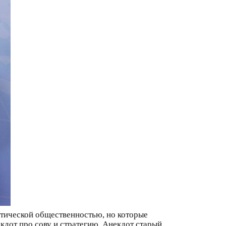
отической общественностью, но которые
кдот про сову и стратегию. Анекдот старый