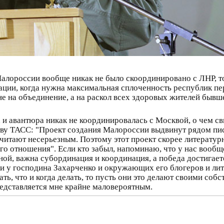
алороссии вообще никак не было скоординировано с ЛНР, то
уации, когда нужна максимальная сплоченность республик п
не на объединение, а на раскол всех здоровых жителей бывше
а и авантюра никак не координировалась с Москвой, о чем с
тву ТАСС: "Проект создания Малороссии выдвинут рядом писа
читают несерьезным. Поэтому этот проект скорее литератур
го отношения". Если кто забыл, напоминаю, что у нас вообщ
чной, важна субординация и координация, а победа достигает
и у господина Захарченко и окружающих его блогеров и ли
ать, что и когда делать, то пусть они это делают своими со
редставляется мне крайне маловероятным.