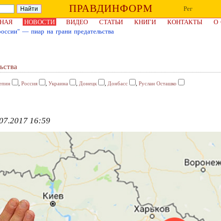
ПРАВДИНФОРМ
Рег
НАЯ
НОВОСТИ
ВИДЕО
СТАТЬИ
КНИГИ
КОНТАКТЫ
О
оссии" — пиар на грани предательства
ьства
,
,
,
,
,
епин
Россия
Украина
Донецк
Донбасс
Руслан Осташко
07.2017 16:59