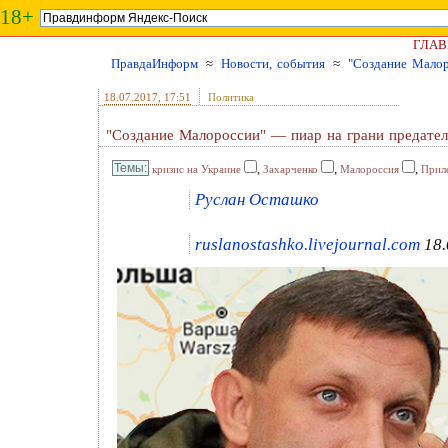
18+
ГЛАВ
ПравдаИнформ
≈
Новости, события
≈
"Создание Малор
18.07.2017
, 17:51
Политика
"Создание Малороссии" — пиар на грани предател
,
,
,
кризис на Украине
Захарченко
Малороссия
Прил
Руслан Осташко
ruslanostashko.livejournal.com
18.