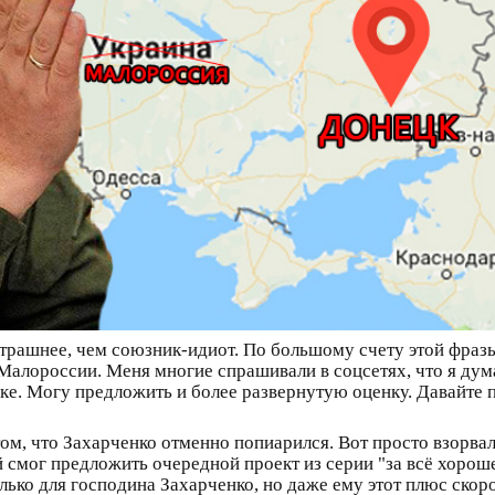
 страшнее, чем союзник-идиот. По большому счету этой фра
алороссии. Меня многие спрашивали в соцсетях, что я думаю
цке. Могу предложить и более развернутую оценку. Давайте
ом, что Захарченко отменно попиарился. Вот просто взорвал
 смог предложить очередной проект из серии "за всё хороше
только для господина Захарченко, но даже ему этот плюс ско