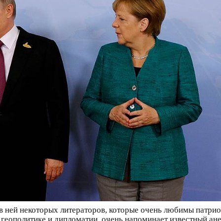
 в ней некоторых литераторов, которые очень любимы патри
 геополитике и дипломатии, очень напоминает известный ане