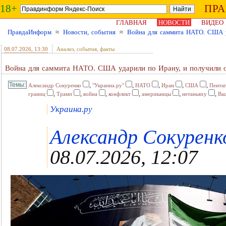
18+
ПР
ГЛАВНАЯ
НОВОСТИ
ВИДЕО
ПравдаИнформ
≈
Новости, события
≈
Война для саммита НАТО. США у
08.07.2026
, 13:30
Анализ, события, факты
Война для саммита НАТО. США ударили по Ирану, и получили 
,
,
,
,
,
Александр Сокуренко
"Украина.ру"
НАТО
Иран
США
Пента
,
,
,
,
,
,
границ
Трамп
война
конфликт
американцы
нетаньяху
Ва
Украина.ру
Александр Сокуренко
08.07.2026, 12:07