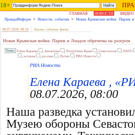
18+
ПР
ГЛАВНАЯ
НОВОСТИ
ВИДЕО
ПравдаИнформ
≈
Новости, события
≈
Новая Крымская война: Париж и
08.07.2026
, 08:16
Анализ, события, факты
Новая Крымская война: Париж и Лондон обречены на разгром
,
,
,
,
Елена Караева
Аналитика
Республика Крым
Севастополь
НАТО
,
,
,
,
история
русские
Путин
РИА Новости
РИА Новости
Елена Караева , «РИ
08.07.2026, 08:00
Наша разведка установи
Музею обороны Севасто