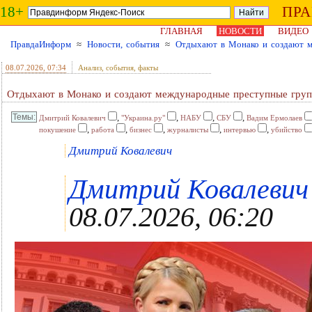
18+
ПР
ГЛАВНАЯ
НОВОСТИ
ВИДЕО
ПравдаИнформ
≈
Новости, события
≈
Отдыхают в Монако и создают м
08.07.2026
, 07:34
Анализ, события, факты
Отдыхают в Монако и создают международные преступные групп
,
,
,
,
Дмитрий Ковалевич
"Украина.ру"
НАБУ
СБУ
Вадим Ермолаев
,
,
,
,
,
покушение
работа
бизнес
журналисты
интервью
убийство
Дмитрий Ковалевич
Дмитрий Ковалевич ,
08.07.2026, 06:20