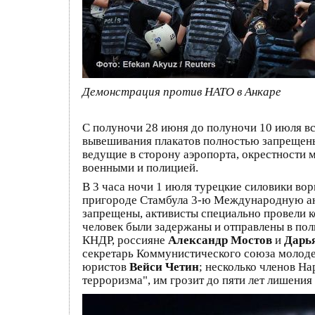
Демонстрация против НАТО в Анкаре
С полуночи 28 июня до полуночи 10 июля в
вывешивания плакатов полностью запрещены 
ведущие в сторону аэропорта, окрестности 
военными и полицией.
В 3 часа ночи 1 июля турецкие силовики в
пригороде Стамбула 3-ю Международную ан
запрещены, активисты специально провели ко
человек были задержаны и отправлены в по
КНДР, россияне
Александр Мостов
и
Дарь
секретарь Коммунистического союза моло
юристов
Вейси Четин
; несколько членов Н
терроризма", им грозит до пяти лет лишения