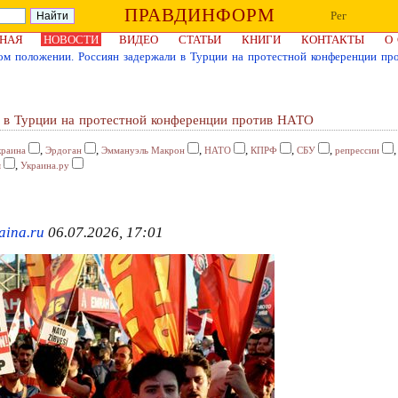
ПРАВДИНФОРМ
Рег
НАЯ
НОВОСТИ
ВИДЕО
СТАТЬИ
КНИГИ
КОНТАКТЫ
О
ом положении. Россиян задержали в Турции на протестной конференции п
и в Турции на протестной конференции против НАТО
,
,
,
,
,
,
краина
Эрдоган
Эммануэль Макрон
НАТО
КПРФ
СБУ
репрессии
,
я
Украина.ру
aina.ru
06.07.2026, 17:01