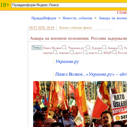
18+
ГЛАВ
ПравдаИнформ
≈
Новости, события
≈
Анкара на военн
06.07.2026
, 18:34
Анализ, события, факты
Анкара на военном положении. Россиян задержал
,
,
,
,
Павел Волков
"Украина.ру"
Турция
Анкара
У
,
,
,
,
,
партия
тюрьма
арест
власть
КНДР
Росси
Украина.ру
Павел Волков , «Украина.ру» – ukr