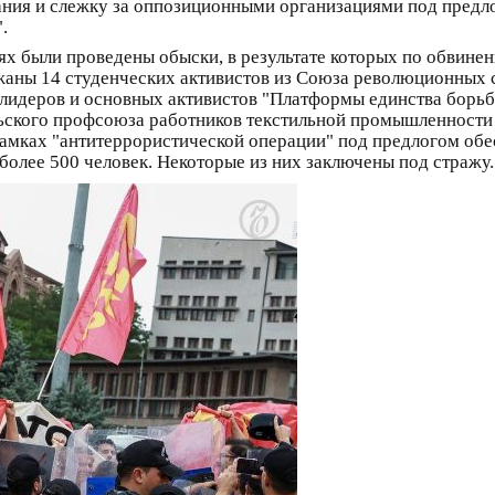
ния и слежку за оппозиционными организациями под предл
.
х были проведены обыски, в результате которых по обвинен
жаны 14 студенческих активистов из Союза революционных с
идеров и основных активистов "Платформы единства борьбы
ьского профсоюза работников текстильной промышленности D
рамках "антитеррористической операции" под предлогом об
олее 500 человек. Некоторые из них заключены под стражу.