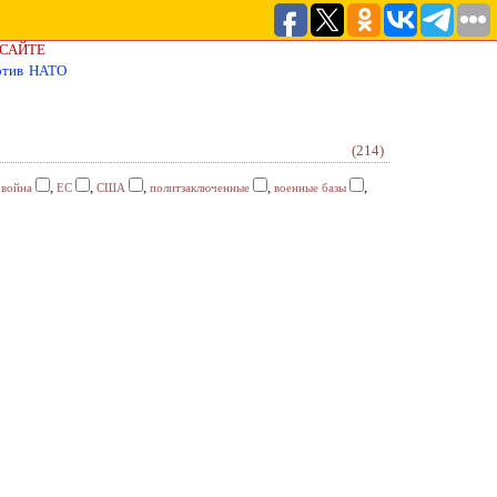
 САЙТЕ
ротив НАТО
(214)
,
,
,
,
,
,
война
ЕС
США
политзаключенные
военные базы