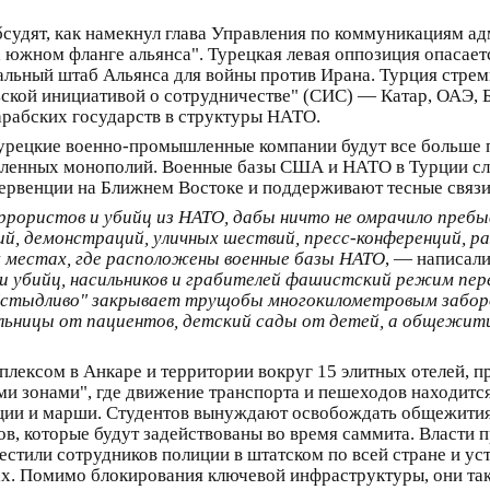
бсудят, как намекнул глава Управления по коммуникациям а
а южном фланге альянса". Турецкая левая оппозиция опасает
альный штаб Альянса для войны против Ирана. Турция стрем
ьской инициативой о сотрудничестве" (СИС) — Катар, ОАЭ, 
рабских государств в структуры НАТО.
 турецкие военно-промышленные компании будут все больше
ленных монополий. Военные базы США и НАТО в Турции сл
ервенции на Ближнем Востоке и поддерживают тесные связи 
рористов и убийц из НАТО, дабы ничто не омрачило пребыв
ий, демонстраций, уличных шествий, пресс-конференций, ра
ех местах, где расположены военные базы НАТО
, — написал
и убийц, насильников и грабителей фашистский режим пер
, "стыдливо" закрывает трущобы многокилометровым забор
ьницы от пациентов, детский сады от детей, а общежити
лексом в Анкаре и территории вокруг 15 элитных отелей, 
и зонами", где движение транспорта и пешеходов находится 
ции и марши. Студентов вынуждают освобождать общежития
в, которые будут задействованы во время саммита. Власти 
стили сотрудников полиции в штатском по всей стране и у
ах. Помимо блокирования ключевой инфраструктуры, они та