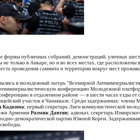
се формы публичных собраний, демонстраций, уличных шеств
не только в Анкаре, но и во всех местах, где расположены
места проведения саммита и территории вокруг мест прожи
орвались в молодежный лагерь "Всемирной Антиимпериалист
тиимпериалистическую конференцию Молодежной платформы
нференцию в отдаленном районе — в шести часах езды от ст
лицейский участок в Чанаккале. Среди задержанных: члены
я Кадкина
; первый секретарь Лиги коммунистической мол
дежи Армении
Размик Давтян
; адвокат, секретарь Измирск
ародно-демократической партии Южной Кореи. Задержанным
 свободы.