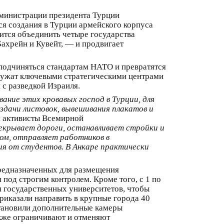
дминистрации президента Турции
ся создания в Турции армейского корпуса
ится объединить четыре государства
Бахрейн и Кувейт, — и продвигает
 подчиняться стандартам НАТО и превратятся
ужат ключевыми стратегическими центрами
с разведкой Израиля.
ание этих кровавых господ в Турции, для
здачи листовок, вывешивания плакатов и
и активисты Всемирной
екрывает дороги, останавливает стройки и
ом, отправляет работников в
я от студентов. В Анкаре практически
предназначенных для размещения
под строгим контролем. Кроме того, с 1 по
 государственных университетов, чтобы
приказали направить в крупные города 40
становили дополнительные камеры
кже ограничивают и отменяют