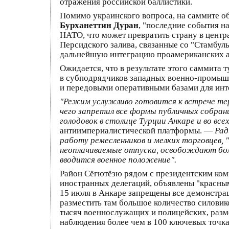
отражения российской баллистики.
Помимо украинского вопроса, на саммите о
Бурханеттин Дуран
, "последние события н
НАТО, что может превратить страну в центр
Персидского залива, связанные со "Стамбул
дальнейшую интеграцию проамериканских а
Ожидается, что в результате этого саммита
в субподрядчиков западных военно-промыш
и передовыми оперативными базами для инт
"Режим услужливо готовится к встрече тер
чего запретил все формы публичных собран
голодовок в столице Турции Анкаре и во вс
антиимпериалистической платформы. —
Рад
работу ремесленников и мелких торговцев
неоплачиваемые отпуска, освобождают бол
вводится военное положение".
Район Сёгютёзю рядом с президентским комп
иностранных делегаций, объявлены "красным
15 июля в Анкаре запрещены все демонстра
разместить там большое количество силовико
тысяч военнослужащих и полицейских, разме
наблюдения более чем в 100 ключевых точк