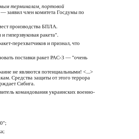
вным терминалам, портовой
,
— заявил член комитета Госдумы по
 мест производства БПЛА.
 и гиперзвуковая ракета".
ракет-перехватчиков и признал, что
овать поставки ракет PAC-3 — "очень
раине не являются потенциальными! <...>
кам. Средства защиты от этого террора
ерждает Сибига.
витель командования украинских военно-
0";
а;