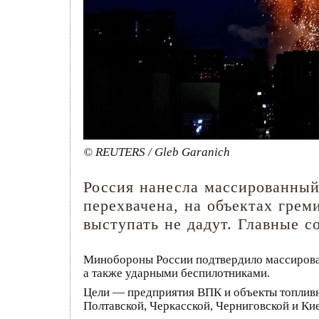
© REUTERS / Gleb Garanich
Россия нанесла массированный
перехвачена, на объектах грем
выступать не дадут. Главные с
Минобороны России подтвердило массирова
а также ударными беспилотниками.
Цели — предприятия ВПК и объекты топливно
Полтавской, Черкасской, Черниговской и Кие