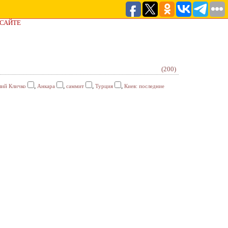
 САЙТЕ
(200)
,
,
,
,
лий Кличко
Анкара
саммит
Турция
Киев: последние