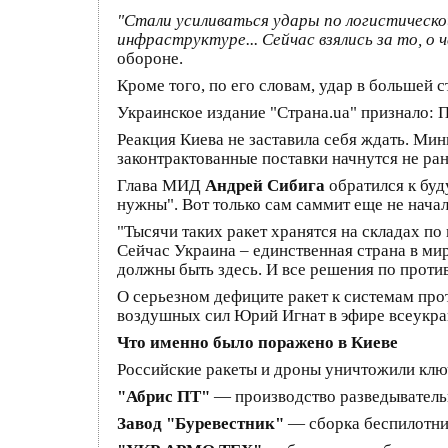
"Стали усиливаться удары по логистическ
инфраструктуре... Сейчас взялись за то, о
обороне.
Кроме того, по его словам, удар в большей
Украинское издание "Страна.ua" признало: П
Реакция Киева не заставила себя ждать. Ми
законтрактованные поставки начнутся не ра
Глава МИД
Андрей Сибига
обратился к бу
нужны". Вот только сам саммит еще не начал
"Тысячи таких ракет хранятся на складах по
Сейчас Украина – единственная страна в ми
должны быть здесь. И все решения по проти
О серьезном дефиците ракет к системам пр
воздушных сил Юрий Игнат в эфире всеукра
Что именно было поражено в Киеве
Российские ракеты и дроны уничтожили клю
"Абрис ПТ"
— производство разведыватель
Завод "Буревестник"
— сборка беспилотник