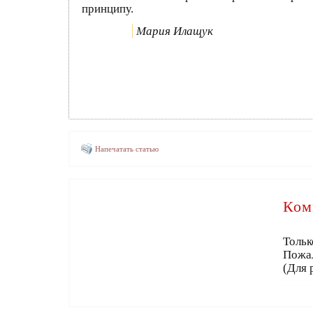
принципу.
Мария Илащук
Напечатать статью
Ком
Тольк
Пожа
(Для 