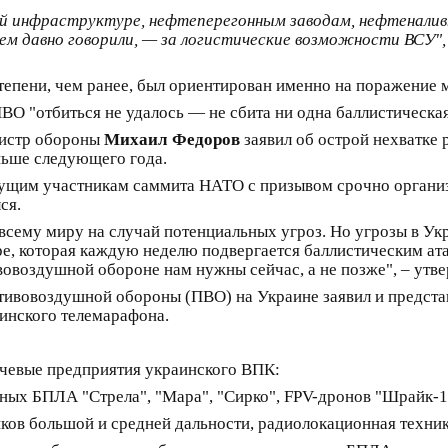
ой инфраструктуре, нефтеперегонным заводам, нефтенали
 чем давно говорили, — за логистические возможности ВСУ"
 степени, чем ранее, был ориентирован именно на поражение
ВО "отбиться не удалось — не сбита ни одна баллистическая
нистр обороны
Михаил Федоров
заявил об острой нехватке 
ньше следующего года.
дущим участникам саммита НАТО с призывом срочно организ
ся.
 всему миру на случай потенциальных угроз. Но угрозы в Ук
ре, которая каждую неделю подвергается баллистическим ата
вовоздушной обороне нам нужны сейчас, а не позже", – утв
отивовоздушной обороны (ПВО) на Украине заявил и предста
инского телемарафона.
чевые предприятия украинского ВПК:
ных БПЛА "Стрела", "Мара", "Сирко", FPV-дронов "Шрайк-1
ов большой и средней дальности, радиолокационная техник