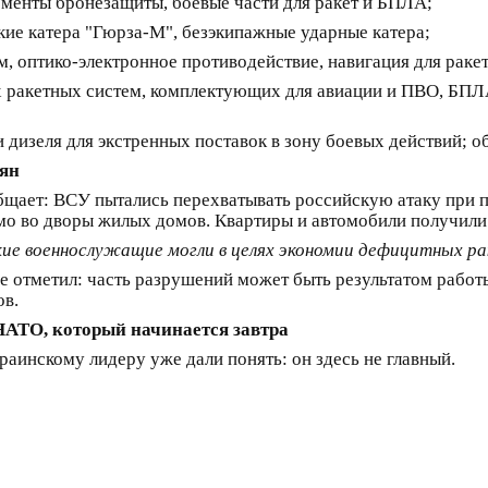
менты бронезащиты, боевые части для ракет и БПЛА;
ие катера "Гюрза-М", безэкипажные ударные катера;
, оптико-электронное противодействие, навигация для раке
 ракетных систем, комплектующих для авиации и ПВО, БПЛ
 дизеля для экстренных поставок в зону боевых действий; о
лян
щает: ВСУ пытались перехватывать российскую атаку при по
ямо во дворы жилых домов. Квартиры и автомобили получил
кие военнослужащие могли в целях экономии дефицитных р
е отметил: часть разрушений может быть результатом рабо
ов.
НАТО, который начинается завтра
раинскому лидеру уже дали понять: он здесь не главный.