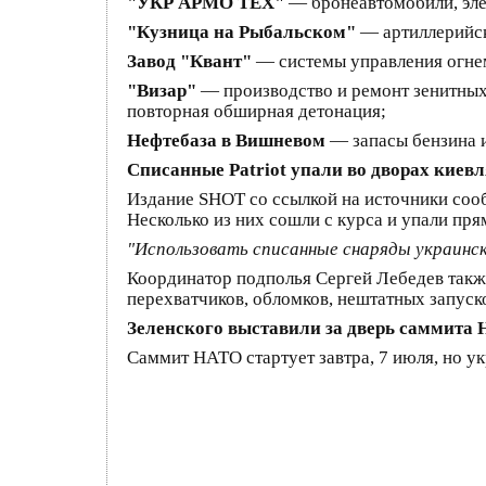
"УКР АРМО ТЕХ"
— бронеавтомобили, эле
"Кузница на Рыбальском"
— артиллерийск
Завод "Квант"
— системы управления огнем
"Визар"
— производство и ремонт зенитных
повторная обширная детонация;
Нефтебаза в Вишневом
— запасы бензина и
Списанные Patriot упали во дворах киев
Издание SHOT со ссылкой на источники сооб
Несколько из них сошли с курса и упали пр
"Использовать списанные снаряды украинс
Координатор подполья Сергей Лебедев такж
перехватчиков, обломков, нештатных запуск
Зеленского выставили за дверь саммита 
Саммит НАТО стартует завтра, 7 июля, но ук