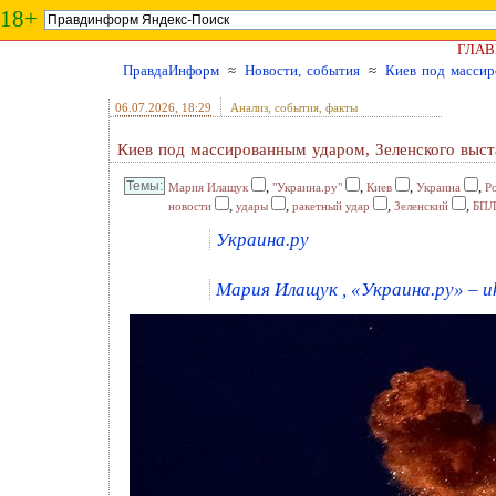
18+
ГЛАВ
ПравдаИнформ
≈
Новости, события
≈
Киев под массир
06.07.2026
, 18:29
Анализ, события, факты
Киев под массированным ударом, Зеленского выст
,
,
,
,
Мария Илащук
"Украина.ру"
Киев
Украина
Р
,
,
,
,
новости
удары
ракетный удар
Зеленский
БП
Украина.ру
Мария Илащук , «Украина.ру» – u