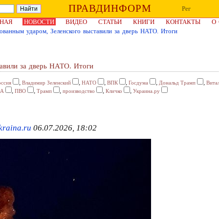
ПРАВДИНФОРМ
Рег
НАЯ
НОВОСТИ
ВИДЕО
СТАТЬИ
КНИГИ
КОНТАКТЫ
О
ованным ударом, Зеленского выставили за дверь НАТО. Итоги
авили за дверь НАТО. Итоги
,
,
,
,
,
,
оссия
Владимир Зеленский
НАТО
ВПК
Госдума
Дональд Трамп
Вита
,
,
,
,
,
ЛА
ПВО
Трамп
производство
Кличко
Украина.ру
kraina.ru
06.07.2026, 18:02