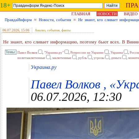
18+
ПР
ГЛАВНАЯ
НОВОСТИ
ВИДЕО
ПравдаИнформ
≈
Новости, события
≈
Не знают, кто сливает информац
06.07.2026
, 15:06
Анализ, события, факты
Не знают, кто сливает информацию, поэтому бьют всех. В Винни
,
,
,
,
Павел Волков
"Украина.ру"
Репрессии на Украине
Украина
Росси
,
,
,
,
,
политзаключенные
заключенные
рубль
угрозы
деньги
монит
Украина.ру
Павел Волков , «Укра
06.07.2026, 12:30