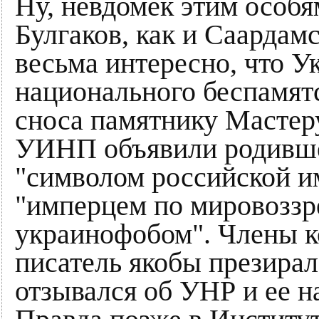
Ну, невдомек этим особям
Булгаков, как и Саардамс
весьма интересно, что У
национального беспамятс
сноса памятнику Мастеру
УИНП объявили родившег
"символом российской и
"имперцем по мировоззр
украинофобом". Члены к
писатель якобы презирал
отзывался об УНР и ее н