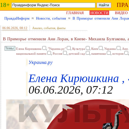
18+
ПР
ГЛАВНАЯ
НОВОСТИ
ВИДЕО
ПравдаИнформ
≈
Новости, события
≈
В Приморье отменили Ани Лорак,
06.06.2026
, 08:12
Анализ, события, факты
В Приморье отменили Ани Лорак, в Киеве- Михаила Булгакова, 
,
,
,
,
,
Елена Кирюшкина
"Украина.ру"
Культура
Киев
Украина
Ани 
,
,
,
,
национальной памяти
Россия
детский сад
памятники
история
Украина.ру
Елена Кирюшкина , «
06.06.2026, 07:12