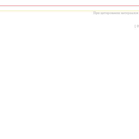
При цитировании материалов с
[
0