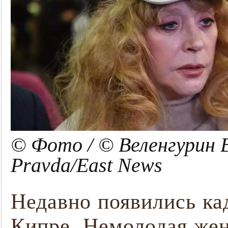
© Фото / © Веленгурин 
Pravda/East News
Недавно появились ка
Кипре. Немолодая жен