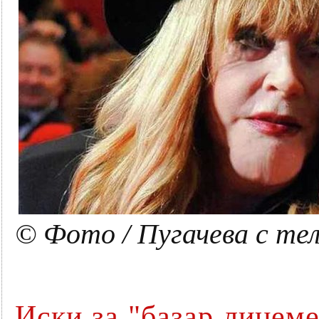
© Фото / Пугачева с те
Иски за "базар лицем