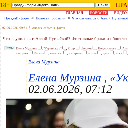
18+
ПР
ГЛАВНАЯ
НОВОСТИ
ВИДЕО
ПравдаИнформ
≈
Новости, события
≈
Что случилось с Аллой Пугачёво
02.06.2026
, 09:51
Анализ, события, факты
Что случилось с Аллой Пугачёвой? Фиктивные браки и обществ
,
,
,
,
,
Елена Мурзина
"Украина.ру"
Кипр
Лондон
Подмосковье
Алл
,
,
,
,
,
,
снаружи
Россия
иноагент
интервью
армия
дети
ложь
Елена Мурзина
Елена Мурзина , «Ук
02.06.2026, 07:12