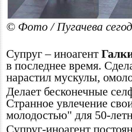
© Фото / Пугачева сего
Супруг – иноагент
Галк
в последнее время. Сдел
нарастил мускулы, омоло
Делает бесконечные селф
Странное увлечение свои
молодостью" для 50-лет
Супруг-иноагент постоян