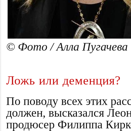
© Фото / Алла Пугачева
Ложь или деменция?
По поводу всех этих расс
должен, высказался Лео
продюсер Филиппа Кирк