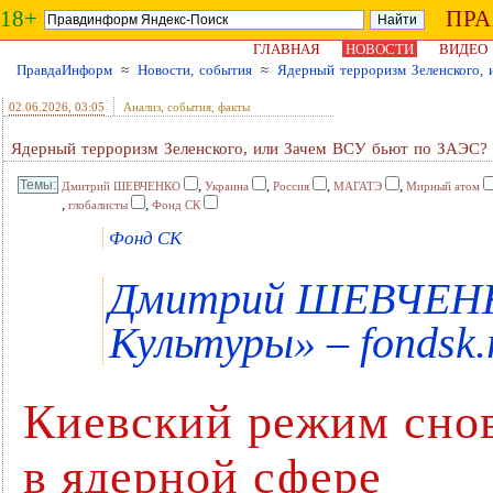
18+
ПР
ГЛАВНАЯ
НОВОСТИ
ВИДЕО
ПравдаИнформ
≈
Новости, события
≈
Ядерный терроризм Зеленского,
02.06.2026
, 03:05
Анализ, события, факты
Ядерный терроризм Зеленского, или Зачем ВСУ бьют по ЗАЭС?
,
,
,
,
Дмитрий ШЕВЧЕНКО
Украина
Россия
МАГАТЭ
Мирный атом
,
,
глобалисты
Фонд СК
Фонд СК
Дмитрий ШЕВЧЕНКО
Культуры» – fondsk.
Киевский режим снов
в ядерной сфере