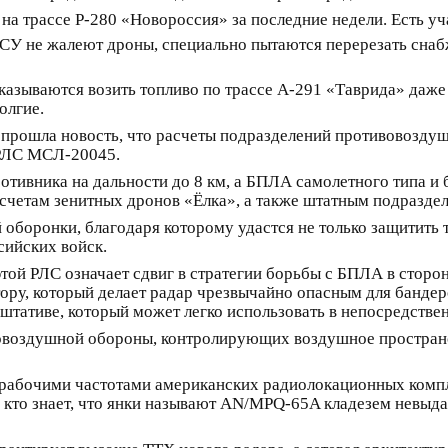
на трассе Р-280 «Новороссия» за последние недели. Есть у
СУ не жалеют дроны, специально пытаются перерезать снаб
азываются возить топливо по трассе А-291 «Таврида» даже 
олгие.
о прошла новость, что расчеты подразделений противовозд
 РЛС МСЛ-20045.
отивника на дальности до 8 км, а БПЛА самолетного типа 
асчетам зенитных дронов «Ёлка», а также штатным подразде
 оборонки, благодаря которому удастся не только защитить
сийских войск.
этой РЛС означает сдвиг в стратегии борьбы с БПЛА в сторо
ру, который делает радар чрезвычайно опасным для бандеро
штативе, который может легко использовать в непосредстве
вовоздушной обороны, контролирующих воздушное пространс
и рабочими частотами американских радиолокационных ком
ло кто знает, что янки называют AN/MPQ-65A кладезем невыд