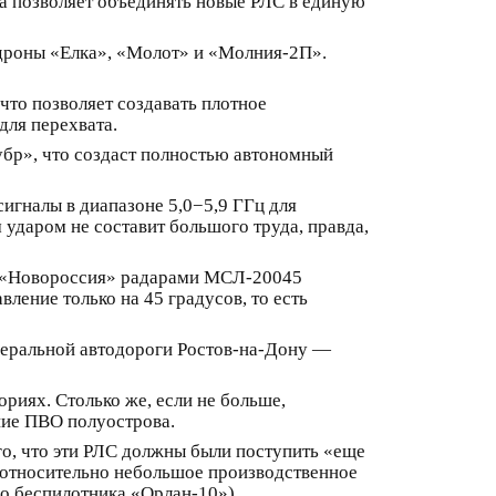
а позволяет объединять новые РЛС в единую
 дроны «Елка», «Молот» и «Молния-2П».
то позволяет создавать плотное
для перехвата.
бр», что создаст полностью автономный
игналы в диапазоне 5,0−5,9 ГГц для
 ударом не составит большого труда, правда,
ы «Новороссия» радарами МСЛ-20045
вление только на 45 градусов, то есть
едеральной автодороги Ростов-на-Дону —
риях. Столько же, если не больше,
ние ПВО полуострова.
ого, что эти РЛС должны были поступить «еще
й относительно небольшое производственное
го беспилотника «Орлан-10»).