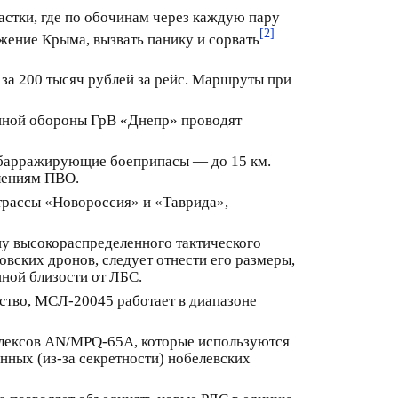
частки, где по обочинам через каждую пару
[2]
жение Крыма, вызвать панику и сорвать
за 200 тысяч рублей за рейс. Маршруты при
ушной обороны ГрВ «Днепр» проводят
и барражирующие боеприпасы — до 15 км.
лениям ПВО.
 трассы «Новороссия» и «Таврида»,
ну высокораспределенного тактического
вских дронов, следует отнести его размеры,
нной близости от ЛБС.
тво, МСЛ-20045 работает в диапазоне
плексов AN/MPQ-65A, которые используются
анных (из-за секретности) нобелевских