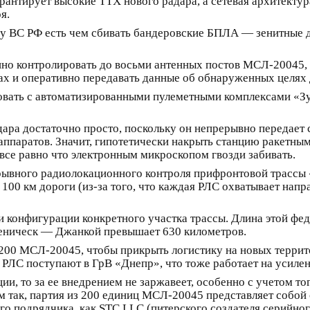
антирует высокие ТТХ нового радара, а сетевая архитектур
я.
то у ВС РФ есть чем сбивать бандеровские БПЛА — зенитные
но контролировать до восьми антенных постов МСЛ-20045, ч
х и оперативно передавать данные об обнаруженных целях 
вать с автоматизированными пулеметными комплексами «Зу
ара достаточно просто, поскольку он непрерывно передает с
аппаратов. Значит, гипотетически накрыть станцию ракетным
все равно что электронным микроскопом гвозди забивать.
ерывного радиолокационного контроля прифронтовой трасс
100 км дороги (из-за того, что каждая РЛС охватывает напра
 и конфигурации конкретного участка трассы. Длина этой ф
ническ — Джанкой превышает 630 километров.
00 МСЛ-20045, чтобы прикрыть логистику на новых террито
 РЛС поступают в ГрВ «Днепр», что тоже работает на усиле
ии, то за ее внедрением не заржавеет, особенно с учетом т
жем так, партия из 200 единиц МСЛ-20045 представляет собо
ого подрядчика, как STC LLC (питерского создателя серийно