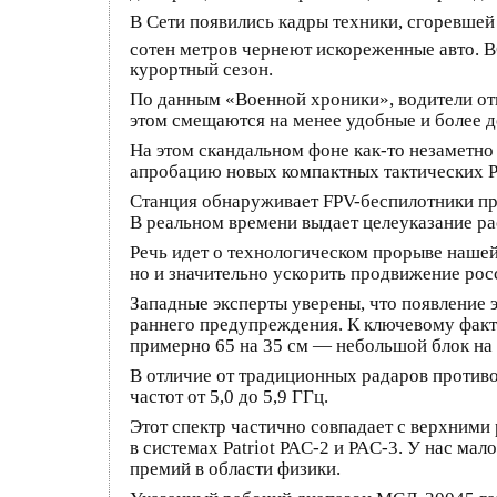
В Сети появились кадры техники, сгоревшей 
сотен метров чернеют искореженные авто. В
курортный сезон.
По данным «Военной хроники», водители отк
этом смещаются на менее удобные и более д
На этом скандальном фоне как-то незаметн
апробацию новых компактных тактических
Станция обнаруживает FPV-беспилотники пр
В реальном времени выдает целеуказание р
Речь идет о технологическом прорыве нашей
но и значительно ускорить продвижение рос
Западные эксперты уверены, что появление 
раннего предупреждения. К ключевому факто
примерно 65 на 35 см — небольшой блок на 
В отличие от традиционных радаров проти
частот от 5,0 до 5,9 ГГц.
Этот спектр частично совпадает с верхним
в системах Patriot PAC-2 и PAC-3. У нас ма
премий в области физики.