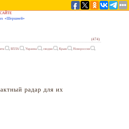
 САЙТЕ
ных «Шершней»
(474)
,
,
,
,
,
,
нта
БПЛА
Украина
сводки
Крым
Новороссия
актный радар для их