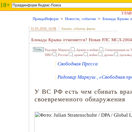
18+
ГЛАВ
ПравдаИнформ
≈
Новости, события
≈
Блокада Крыма 
31.05.2026
, 16:08
Анализ, события, факты
Блокада Крыма отменяется? Новая РЛС МСЛ-2004
,
,
Радомир Маркуш
Армии и войны
Спецоперация на 
,
,
,
,
,
ПВО
Россия
армия
война
дроны
произво
Свободная Пресса
Радомир Маркуш , «Свободная пре
У ВС РФ есть чем сбивать вра
своевременного обнаружения