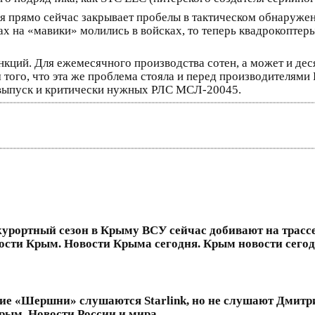
я прямо сейчас закрывает пробелы в тактическом обнаружен
 на «мавики» молились в войсках, то теперь квадрокоптеры
санкций. Для ежемесячного производства сотен, а может и де
м того, что эта же проблема стояла и перед производителя
 выпуск и критически нужных РЛС МСЛ-20045.
курортный сезон в Крыму ВСУ сейчас добивают на трассе
сти Крым. Новости Крыма сегодня. Крым новости сегод
е «Шершни» слушаются Starlink, но не слушают Дмитри
рым. Новости России и мира