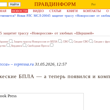
ПРАВДИНФОРМ
Рег
НАЯ
НОВОСТИ
ВИДЕО
СТАТЬИ
КНИГИ
КОНТАКТЫ
О
отменяется? Новая РЛС МСЛ-20045 защитит трассу «Новороссия» от злоб
5 защитит трассу «Новороссия» от злобных «Шершней»
,
,
,
,
Украине
Защита трассы Новороссия от БПЛА
СВО
Сводки СВО
Сводки с фро
,
,
дство
Бердянск
Свободная Пресса
сса» – svpressa.ru
31.05.2026, 12:57
жеские БПЛА — а теперь появился и комп