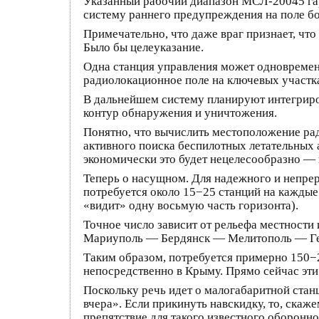
Указанный рабочий диапазон МСЛ-20045 гар
систему раннего предупреждения на поле бо
Примечательно, что даже враг признает, ч
Было бы целеуказание.
Одна станция управления может одновремен
радиолокационное поле на ключевых участка
В дальнейшем систему планируют интегриро
контур обнаружения и уничтожения.
Понятно, что вычислить местоположение рад
активного поиска беспилотных летательных 
экономически это будет нецелесообразно — 
Теперь о насущном. Для надежного и непр
потребуется около 15−25 станций на каждые 
«видит» одну восьмую часть горизонта).
Точное число зависит от рельефа местности
Мариуполь — Бердянск — Мелитополь — Ге
Таким образом, потребуется примерно 150−2
непосредственно в Крыму. Прямо сейчас эти
Поскольку речь идет о малогабаритной станц
вчера». Если прикинуть навскидку, то, ска
препятствие для такого известного оборонн