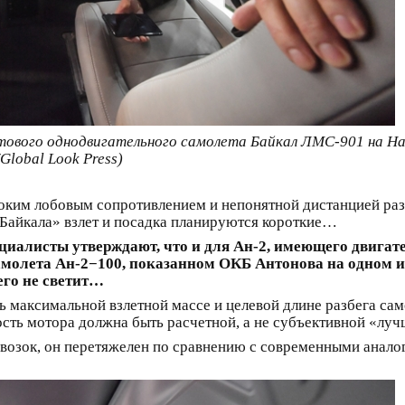
нтового однодвигательного самолета Байкал ЛМС-901 на Н
lobal Look Press)
оким лобовым сопротивлением и непонятной дистанцией разбе
«Байкала» взлет и посадка планируются короткие…
циалисты утверждают, что и для Ан-2, имеющего двигате
о самолета Ан-2−100, показанном ОКБ Антонова на одном
чего не светит…
 максимальной взлетной массе и целевой длине разбега са
сть мотора должна быть расчетной, а не субъективной «луч
ревозок, он перетяжелен по сравнению с современными анал