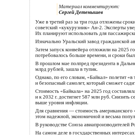
Материал комментируют:
Сергей Детенышев
Уже в третий раз за три года отложены сро
советский «кукурузник» Ан-2. Эксперты ув
Их планируют использовать для пассажирск
Изначально Уральский завод гражданской ав
Затем запуск конвейера отложили на 2025 го
потребовалось больше времени, и сроки был
В прошлом мае полпред президента в Даль
млрд рублей, зашла в тупик.
Однако, по его словам, «Байкал» полетит «в 
и безопасный самолет, который сможет сади
Стоимость «Байкала» на 2025 год составляла
и к 2032 г. достигнет 587 млн руб. Снизит
выше уровня инфляции.
Для сравнения — стоимость американского 
этом надежной, экономичной и весьма попул
В руководстве Союза авиапроизводителей Ро
На самом деле в государственных интересах