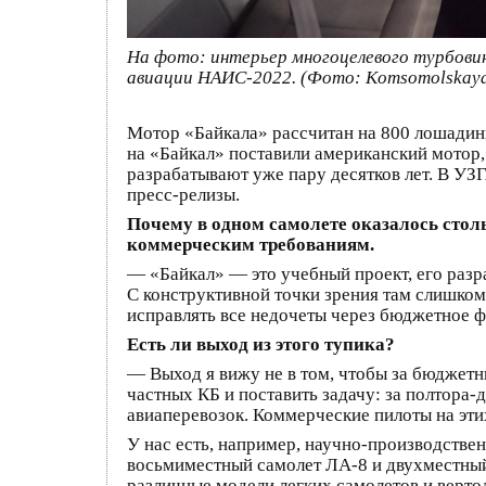
На фото: интерьер многоцелевого турбови
авиации НАИС-2022. (Фото: Komsomolskaya 
Мотор «Байкала» рассчитан на 800 лошадиных
на «Байкал» поставили американский мотор,
разрабатывают уже пару десятков лет. В УЗГ
пресс-релизы.
Почему в одном самолете оказалось стол
коммерческим требованиям.
— «Байкал» — это учебный проект, его разр
С конструктивной точки зрения там слишком
исправлять все недочеты через бюджетное фи
Есть ли выход из этого тупика?
— Выход я вижу не в том, чтобы за бюджетны
частных КБ и поставить задачу: за полтора-
авиаперевозок. Коммерческие пилоты на эти
У нас есть, например, научно-производств
восьмиместный самолет ЛА-8 и двухместный
различные модели легких самолетов и верто