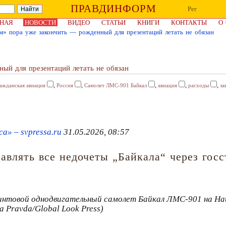
ПРАВДИНФОРМ
Рег
НАЯ
НОВОСТИ
ВИДЕО
СТАТЬИ
КНИГИ
КОНТАКТЫ
О
м» пора уже закончить — рожденный для презентаций летать не обязан
ый для презентаций летать не обязан
,
,
,
,
,
ажданская авиация
Россия
Самолет ЛМС-901 Байкал
авиация
расходы
за
а» – svpressa.ru
31.05.2026, 08:57
авлять все недочеты „Байкала“ через гос
интовой однодвигательный самолет Байкал ЛМС-901 на На
 Pravda/Global Look Press)