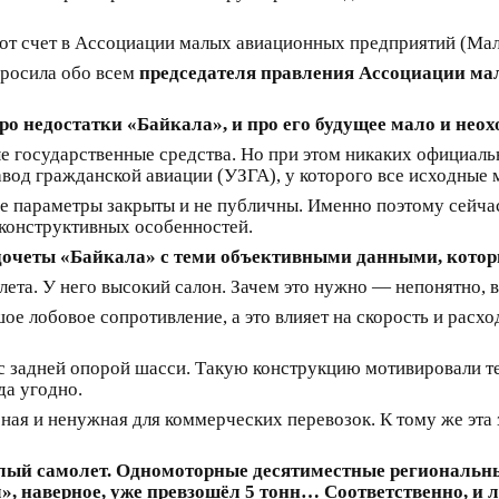
тот счет в Ассоциации малых авиационных предприятий (Ма
росила обо всем
председателя правления Ассоциации ма
 недостатки «Байкала», и про его будущее мало и неох
е государственные средства. Но при этом никаких официаль
авод гражданской авиации (УЗГА), у которого все исходные 
се параметры закрыты и не публичны. Именно поэтому сейч
 конструктивных особенностей.
очеты «Байкала» с теми объективными данными, которые
та. У него высокий салон. Зачем это нужно — непонятно, ве
ое лобовое сопротивление, а это влияет на скорость и расхо
 задней опорой шасси. Такую конструкцию мотивировали те
да угодно.
ная и ненужная для коммерческих перевозок. К тому же эта 
елый самолет. Одномоторные десятиместные региональн
л», наверное, уже превзошёл 5 тонн… Соответственно, и 