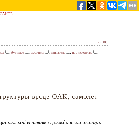
 САЙТЕ
(289)
,
,
,
,
,
вод
будущее
выставка
двигатель
производство
структуры вроде ОАК, самолет
циональной выставке гражданской авиации