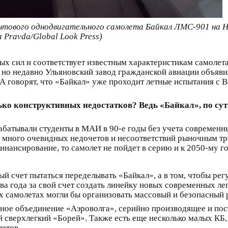
нтового однодвигательного самолета Байкал ЛМС-901 на 
Pravda/Global Look Press)
 сил и соответствует известным характеристикам самолета, 
 но недавно Ульяновский завод гражданской авиации объяви
А говорят, что «Байкал» уже проходит летные испытания с ВК
ько конструктивных недостатков? Ведь «Байкал», по сут
абатывали студенты в МАИ в 90-е годы без учета современ
 много очевидных недочетов и несоответствий рыночным тр
нансирование, то самолет не пойдет в серию и к 2050-му го
й счет пытаться переделывать «Байкал», а в том, чтобы ре
два года за свой счет создать линейку новых современных л
х самолетах могли бы организовать массовый и безопасный 
енное объединение «Аэроволга», серийно производящее и по
 сверхлегкий «Борей». Также есть еще несколько малых КБ,
летов.