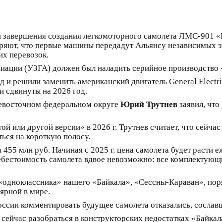
ки завершения создания легкомоторного самолета ЛМС-901 «
еряют, что первые машины передадут Альянсу независимых э
их перевозок.
иации (УЗГА) должен был наладить серийное производство 
д и решили заменить американский двигатель General Electr
и сдвинуты на 2026 год.
невосточном федеральном округе
Юрий Трутнев
заявил, что
той или другой версии» в 2026 г. Трутнев считает, что сейча
ться на короткую полосу.
 455 млн руб. Начиная с 2025 г. цена самолета будет расти
ь себестоимость самолета вдвое невозможно: все комплекту
«одноклассника» нашего «Байкала», «Сессны-Караван», по
ярной в мире.
ссии комментировать будущее самолета отказались, сослав
 сейчас разобраться в конструкторских недостатках «Байкал