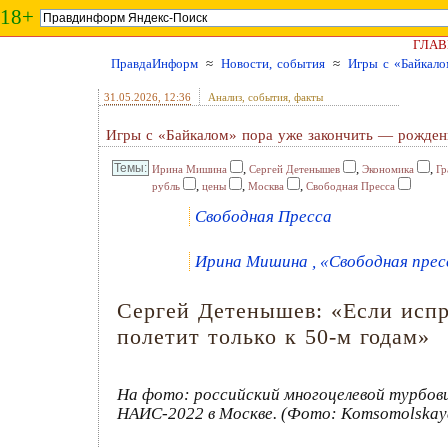
18+
ГЛАВ
ПравдаИнформ
≈
Новости, события
≈
Игры с «Байкало
31.05.2026
, 12:36
Анализ, события, факты
Игры с «Байкалом» пора уже закончить — рожденн
,
,
,
Ирина Мишина
Сергей Детенышев
Экономика
Гр
,
,
,
рубль
цены
Москва
Свободная Пресса
Свободная Пресса
Ирина Мишина , «Свободная пресс
Сергей Детенышев: «Если испр
полетит только к 50-м годам»
На фото: российский многоцелевой турбов
НАИС-2022 в Москве. (Фото: Komsomolskaya