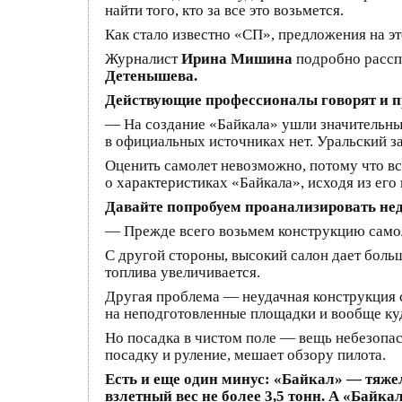
найти того, кто за все это возьмется.
Как стало известно «СП», предложения на э
Журналист
Ирина Мишина
подробно рассп
Детенышева.
Действующие профессионалы говорят и про
— На создание «Байкала» ушли значительны
в официальных источниках нет. Уральский з
Оценить самолет невозможно, потому что в
о характеристиках «Байкала», исходя из его
Давайте попробуем проанализировать нед
— Прежде всего возьмем конструкцию самоле
С другой стороны, высокий салон дает больш
топлива увеличивается.
Другая проблема — неудачная конструкция с
на неподготовленные площадки и вообще ку
Но посадка в чистом поле — вещь небезопас
посадку и руление, мешает обзору пилота.
Есть и еще один минус: «Байкал» — тяж
взлетный вес не более 3,5 тонн. А «Байка