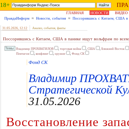
18+
ПР
ГЛАВНАЯ
НОВОСТИ
ВИДЕО
ПравдаИнформ
≈
Новости, события
≈
Поссорившись с Китаем, США в 
31.05.2026
, 12:12
Анализ, события, факты
Поссорившись с Китаем, США в панике ищут вольфрам по всем
,
,
,
Владимир ПРОХВАТИЛОВ
торговая война
США
Ближний Восток
,
,
,
Пентагон
конфликт
оружие
Фонд СК
Фонд СК
Владимир ПРОХВАТ
Стратегической Кул
31.05.2026
Восстановление запа