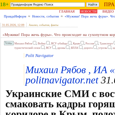
18+
ПР
ГЛАВНАЯ
НОВОСТИ
ВИДЕО
ПравдаИнформ
≈
Новости, события
≈
«Мужики! Пора жечь фуры». Что
31.05.2026
, 12:09
Анализ, события, факты
«Мужики! Пора жечь фуры». Что происходит на сухопутном ко
,
,
,
,
,
Михаил Рябов
Война
ВСУ-убийцы
Крым
Россия
Транспорт
,
,
,
,
,
,
туристический сезон
ВСУ
дроны
БПЛА
дорога
угрозы
ц
Polit Navigator
Михаил Рябов , ИА 
politnavigator.net
31.
Украинские СМИ с вос
смаковать кадры горящ
коридоре в Крым, под