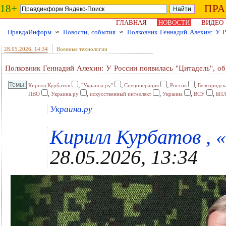
18+
ПР
ГЛАВНАЯ
НОВОСТИ
ВИДЕО
ПравдаИнформ
≈
Новости, события
≈
Полковник Геннадий Алехин: У Р
28.05.2026
, 14:34
Военные технологии
Полковник Геннадий Алехин: У России появилась "Цитадель", об
,
,
,
,
Кирилл Курбатов
"Украина.ру"
Спецоперация
Россия
Белгородск
,
,
,
,
,
ПВО
Украина.ру
искусственный интеллект
Украина
ВСУ
БП
Украина.ру
Кирилл Курбатов , «
28.05.2026, 13:34