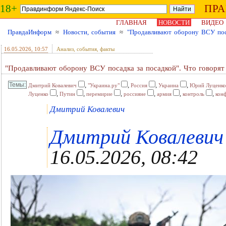
18+
ПР
ГЛАВНАЯ
НОВОСТИ
ВИДЕО
ПравдаИнформ
≈
Новости, события
≈
"Продавливают оборону ВСУ поса
16.05.2026
, 10:57
Анализ, события, факты
"Продавливают оборону ВСУ посадка за посадкой". Что говорят
,
,
,
,
Дмитрий Ковалевич
"Украина.ру"
Россия
Украина
Юрий Луценко
,
,
,
,
,
,
Луценко
Путин
перемирие
россияне
армия
контроль
кон
Дмитрий Ковалевич
Дмитрий Ковалевич ,
16.05.2026, 08:42