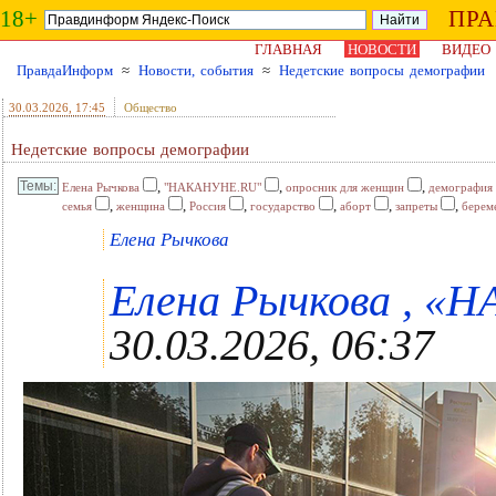
18+
ПР
ГЛАВНАЯ
НОВОСТИ
ВИДЕО
ПравдаИнформ
≈
Новости, события
≈
Недетские вопросы демографии
30.03.2026
, 17:45
Общество
Недетские вопросы демографии
,
,
,
Елена Рычкова
"НАКАНУНЕ.RU"
опросник для женщин
демография
,
,
,
,
,
,
семья
женщина
Россия
государство
аборт
запреты
берем
Елена Рычкова
Елена Рычкова , «
30.03.2026, 06:37