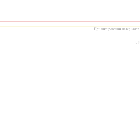
При цитировании материалов с
[
0