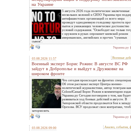
на Украине
5 августа 2026 года политические заключенные
нескольких колоний и СИЗО Украины при подд
антифашистских организаций со всего мира
проведут однодневную голодовку протеста про
пыток и унижающих человеческое достоинство
условий содержания. "Освободит нас только тот,
с оружием в руках опрокинет киевский режим
американских, английских и прочих "сукиных
сынов".
Украина.ру
Военные дей
03.08.2026 11:57
Военный эксперт Борис Рожин: В августе ВС РФ
зайдут в Доброполье и выйдут к Дружковке на
широком фронте
Что сегодня происходит на фронтах спецопера
Об этом рассказал эксперт Центра военно-
политической журналистики, автор телеграм-ка
ColonelCassad Борис Рожин в комментарии изда
Украина.ру Сегодня поговорим о том, как будет
развиваться ход боевых действий в августе. В
Запорожской области продолжатся бои к западу
Орехова. ВСУ продолжат свои контратаки, что
затормозить
Украина.ру
Анализ, события, 
03.08.2026 09:00