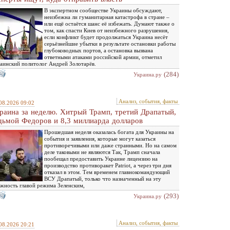
В экспертном сообществе Украины обсуждают,
неизбежна ли гуманитарная катастрофа в стране –
или ещё остаётся шанс её избежать. Думают также о
том, как спасти Киев от неизбежного разрушения,
если конфликт будет продолжаться Украина несёт
серьёзнейшие убытки в результате остановки работы
глубоководных портов, а остановка вызвана
ответными атаками российской армии, отметил
аинский политолог Андрей Золотарёв.
(284)
Украина.ру
Анализ, события, факты
08.2026 09:02
раина за неделю. Хитрый Трамп, третий Драпатый,
дьмой Федоров и 8,3 миллиарда долларов
Прошедшая неделя оказалась богата для Украины на
события и заявления, которые могут казаться
противоречивыми или даже странными. Но на самом
деле таковыми не являются Так, Трамп сначала
пообещал предоставить Украине лицензию на
производство противоракет Patriot, а через три дня
отказал в этом. Тем временем главнокомандующий
ВСУ Драпатый, только что назначенный на эту
жность главой режима Зеленским,
(293)
Украина.ру
Анализ, события, факты
08.2026 20:21