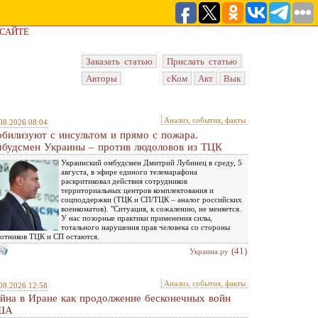
 САЙТЕ
Заказать статью
Прислать статью
Авторы
сКом
Акт
Вык
Анализ, события, факты
08.2026 08:04
билизуют с инсультом и прямо с пожара.
будсмен Украины – против людоловов из ТЦК
Украинский омбудсмен Дмитрий Лубинец в среду, 5
августа, в эфире единого телемарафона
раскритиковал действия сотрудников
территориальных центров комплектования и
соцподдержки (ТЦК и СП/ТЦК – аналог российских
военкоматов). "Ситуация, к сожалению, не меняется.
У нас позорные практики применения силы,
тотального нарушения прав человека со стороны
отников ТЦК и СП остаются.
(41)
Украина.ру
Анализ, события, факты
08.2026 12:58
йна в Иране как продолжение бесконечных войн
ША