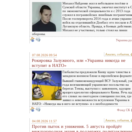
Михаил Найденко жил в небольшом посёлке в
Сумской области Украины, окончил институт в 
по экономической специальности и с 2013 года
служил в погранвойсках линейным погранични
После госпереворота 2014 года и атаки украин
войск на отделившийся Донбасс его послали в 
Луганскую область. Правда, в боевых действиях
Михаил не участвовал, только стоял на линии
обороны.
Украина.ру
Анализ, события, 
07.08.2026 09:54
Рокировка Залужного, или «Украина никогда не
вступит в НАТО»
Глобалисты предложили Киеву идею членства в
западном военном блоке в европейском формате
Бывший главнокомандующий ВСУ Залужный, уж
года возглавляющий украинское посольство на
берегах Темзы, выступил с заявлением, идущим
вразрез идеологии официального Киева. Речь ид
его словах на ежегодном совещании послов, где
заявил о невозможности вступления Украины в
НАТО: «Никогда мы в него не вступим» и о необходимости
Фонд СК
Анализ, события, 
04.08.2026 11:57
Против пыток и унижения. 5 августа пройдёт
международная акция в поддержку политзаключе