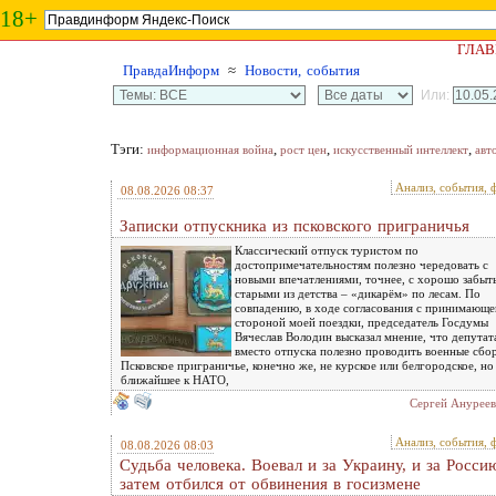
18+
ГЛАВ
ПравдаИнформ
≈
Новости, события
Или:
Тэги:
,
,
,
информационная война
рост цен
искусственный интеллект
авт
Анализ, события, 
08.08.2026 08:37
Записки отпускника из псковского приграничья
Классический отпуск туристом по
достопримечательностям полезно чередовать с
новыми впечатлениями, точнее, с хорошо забы
старыми из детства – «дикарём» по лесам. По
совпадению, в ходе согласования с принимающе
стороной моей поездки, председатель Госдумы
Вячеслав Володин высказал мнение, что депутат
вместо отпуска полезно проводить военные сбо
Псковское приграничье, конечно же, не курское или белгородское, но
ближайшее к НАТО,
Сергей Ануреев
Анализ, события, 
08.08.2026 08:03
Судьба человека. Воевал и за Украину, и за Россию
затем отбился от обвинения в госизмене