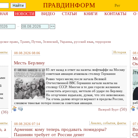
ПРАВДИНФОРМ
Рег
НАЯ
НОВОСТИ
ВИДЕО
СТАТЬИ
КНИГИ
КОНТАКТЫ
О
–
,
,
,
,
,
,
орское право
Трамп
Путин
Зеленский
Украина
русский язык
терроризм
факты
История
08.08.2026 08:06
08.
Мо
Месть Берлину
Ом
85 лет назад в ответ на налеты люфтваффе на Москву
советская авиация атаковала столицу Германии
тыми
Ровно через месяц после начала Великой
Отечественной ВВС Германии начали налеты на
й
столицу СССР. Многие в те дни горели желанием
отомстить агрессору, мечтали об ударе по Берлину.
ам
Но огорченно вздыхали, думая, что это невозможно.
ры.
Уж очень далеко вторгся вермахт в пределы России,
раб
слишком тяжелые потери понесла советская авиация.
(50)
Валерий Бурт
(36)
факты
Анализ, события, факты
08.08.2026 07:14
07.
, а
Армения: кому теперь продавать помидоры?
Во
Пашинян требует от России денег
С