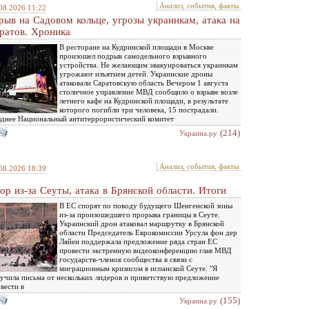
Анализ, события, факты
08.2026 11:22
рыв на Садовом кольце, угрозы украинкам, атака на
ратов. Хроника
В ресторане на Кудринской площади в Москве
произошел подрыв самодельного взрывного
устройства. Не желающим эвакуироваться украинкам
угрожают изъятием детей. Украинские дроны
атаковали Саратовскую область Вечером 1 августа
столичное управление МВД сообщило о взрыве возле
летнего кафе на Кудринской площади, в результате
которого погибли три человека, 15 пострадали.
днее Национальный антитеррористический комитет
(214)
Украина.ру
Анализ, события, факты
08.2026 18:39
ор из-за Сеуты, атака в Брянской области. Итоги
В ЕС спорят по поводу будущего Шенгенской зоны
из-за произошедшего прорыва границы в Сеуте.
Украинский дрон атаковал маршрутку в Брянской
области Председатель Еврокомиссии Урсула фон дер
Ляйен поддержала предложение ряда стран ЕС
провести экстренную видеоконференцию глав МВД
государств-членов сообщества в связи с
миграционным кризисом в испанской Сеуте. "Я
учила письма от нескольких лидеров и приветствую предложение
вести в
(155)
Украина.ру