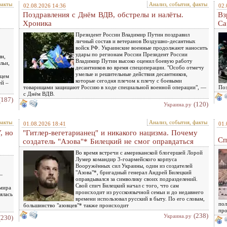
факты
Анализ, события, факты
02.08.2026 14:36
02.
Поздравления с Днём ВДВ, обстрелы и налёты.
Вз
Хроника
Са
Президент России Владимир Путин поздравил
личный состав и ветеранов Воздушно-десантных
войск РФ. Украинские военные продолжают наносить
удары по регионам России Президент России
лн,
Владимир Путин высоко оценил боевую работу
льи,
десантников во время спецоперации. "Особо отмечу
умелые и решительные действия десантников,
нцем
которые сегодня плечом к плечу с боевыми
ей –
товарищами защищают Россию в ходе специальной военной операции", —
Поз
с Днём ВДВ.
(187)
(120)
Украина.ру
факты
Анализ, события, факты
01.08.2026 18:41
01.
, но
"Гитлер-вегетарианец" и никакого нацизма. Почему
Сп
создатель "Азова"* Билецкий не смог оправдаться
Во время встречи с американской блогершей Лорой
Лумер командир 3-гоармейского корпуса
Вооружённых сил Украины, один из создателей
"Азова"*, бригадный генерал Андрей Билецкий
—
оправдывался за символику своих подразделений.
Свой спич Билецкий начал с того, что сам
имира
происходит из русскоязычной семьи и до недавнего
ялась
времени использовал русский в быту. По его словам,
пол
большинство "азовцев"* также происходит
про
(238)
Украина.ру
(230)