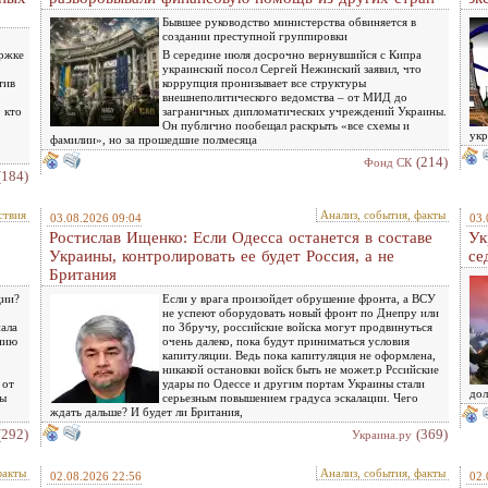
Бывшее руководство министерства обвиняется в
создании преступной группировки
ержке
В середине июля досрочно вернувшийся с Кипра
украинский посол Сергей Нежинский заявил, что
тив
коррупция пронизывает все структуры
внешнеполитического ведомства – от МИД до
 кто
заграничных дипломатических учреждений Украины.
Он публично пообещал раскрыть «все схемы и
укр
фамилии», но за прошедшие полмесяца
(214)
Фонд СК
(184)
ствия
Анализ, события, факты
03.08.2026 09:04
03.
Ростислав Ищенко: Если Одесса останется в составе
Ук
Украины, контролировать ее будет Россия, а не
се
Британия
ции?
Если у врага произойдет обрушение фронта, а ВСУ
не успеют оборудовать новый фронт по Днепру или
нала
по Збручу, российские войска могут продвинуться
нию
очень далеко, пока будут приниматься условия
капитуляции. Ведь пока капитуляция не оформлена,
никакой остановки войск быть не может.р Рссийские
 от
удары по Одессе и другим портам Украины стали
дол
бы
серьезным повышением градуса эскалации. Чего
ждать дальше? И будет ли Британия,
(292)
(369)
Украина.ру
факты
Анализ, события, факты
02.08.2026 22:56
02.