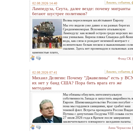
Анализ, события, 
02.08.2026 14:40
Лампедуза, Сеута, далее везде: почему мигранты
бегают шустрее политиков?
Волны переселенцев захлёстывают Европу
Мы это видели уже давно и на разных берегах
Средиземноморья. Вспомните итальянскую
Лампедузу: как всякий остров среди морских во
она уникальна. Бирюза пляжа Спьяджа-дей-Кони
вода, как слеза и рождает неземной контраст с
ослепительно белым песком и выжженными сол
скалами. Здесь нет променадов и пальмовых алл
каменистые плато,
Фонд СК
Анализ, события, 
02.08.2026 07:41
Михаил Делягин: Почему "Джавелины" есть у ВСУ
их нет у банд США? Пора бить врага его же
методами
Мы обязаны обнулить интеллектуальную
собственность Запада и запустить аварийность в
Европе. Шапкозакидательство Россию погубит 
пока мы гордимся санкциями, враг грабит наш
теневой флот. Встреча президента России Влад
Путина с депутатами Госдумы VIII созыва состо
27 июля 2026 года в Кремле после завершения
заключительного пленарного заседания палаты.
Анна Черкасова