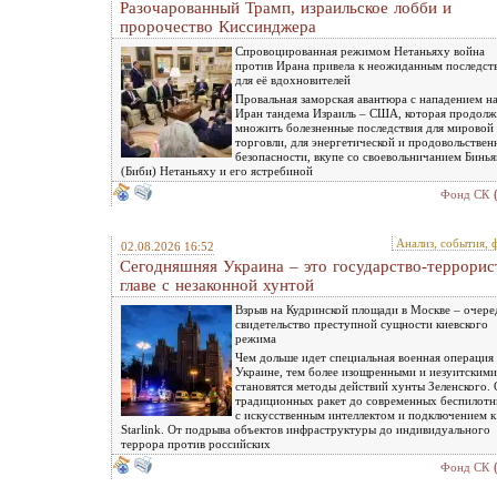
Разочарованный Трамп, израильское лобби и
пророчество Киссинджера
Спровоцированная режимом Нетаньяху война
против Ирана привела к неожиданным последст
для её вдохновителей
Провальная заморская авантюра с нападением н
Иран тандема Израиль – США, которая продолж
множить болезненные последствия для мировой
торговли, для энергетической и продовольствен
безопасности, вкупе со своевольничанием Бинь
(Биби) Нетаньяху и его ястребиной
Фонд СК
Анализ, события, 
02.08.2026 16:52
Сегодняшняя Украина – это государство-террорис
главе с незаконной хунтой
Взрыв на Кудринской площади в Москве – очере
свидетельство преступной сущности киевского
режима
Чем дольше идет специальная военная операция
Украине, тем более изощренными и иезуитскими
становятся методы действий хунты Зеленского. 
традиционных ракет до современных беспилотн
с искусственным интеллектом и подключением к
Starlink. От подрыва объектов инфраструктуры до индивидуального
террора против российских
Фонд СК