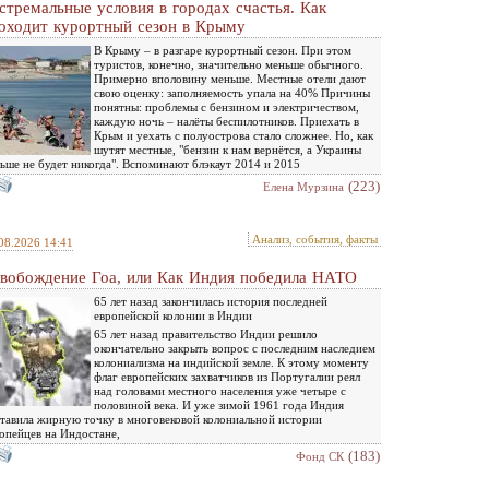
стремальные условия в городах счастья. Как
оходит курортный сезон в Крыму
В Крыму – в разгаре курортный сезон. При этом
туристов, конечно, значительно меньше обычного.
Примерно вполовину меньше. Местные отели дают
свою оценку: заполняемость упала на 40% Причины
понятны: проблемы с бензином и электричеством,
каждую ночь – налёты беспилотников. Приехать в
Крым и уехать с полуострова стало сложнее. Но, как
шутят местные, "бензин к нам вернётся, а Украины
ьше не будет никогда". Вспоминают блэкаут 2014 и 2015
(223)
Елена Мурзина
Анализ, события, факты
08.2026 14:41
вобождение Гоа, или Как Индия победила НАТО
65 лет назад закончилась история последней
европейской колонии в Индии
65 лет назад правительство Индии решило
окончательно закрыть вопрос с последним наследием
колониализма на индийской земле. К этому моменту
флаг европейских захватчиков из Португалии реял
над головами местного населения уже четыре с
половиной века. И уже зимой 1961 года Индия
тавила жирную точку в многовековой колониальной истории
опейцев на Индостане,
(183)
Фонд СК