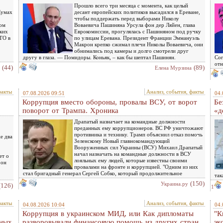
Прошло всего три месяца с момента, как целый
Сумах
десант европейских политиков высадился в Ереване,
чтобы поддержать перед выборами Николу
ком
Воваевича Пашиняна Урсула фон дер Ляйен, глава
ских
Еврокомиссии, прогулялась с Пашиняном под ручку
АТО в
по улицам Еревана. Президент Франции Эммануэль
Макрон крепко сжимал плечи Николы Воваевича, они
обнимались под камеры и долго смотрели друг
другу в глаза. — Помидоры. Коньяк, – как бы шептал Пашинян.
Сог
отн
(44)
(89)
Елена Мурзина
факты
Анализ, события, факты
07.08.2026 09:51
04.
Коррупция вместо обороны, провалы ВСУ, от ворот
Бе
поворот от Трампа. Хроника
«д
Драпатый назначает на командные должности
преданных ему коррупционеров. ВС РФ уничтожают
противника и технику. Трамп объяснил отказ помочь
е два
Зеленскому Новый главнокомандующий
Вооруженных сил Украины (ВСУ) Михаил Драпатый
начал назначать на командные должности в ВСУ
ет о
лояльных ему людей, которые известны своими
 он
провалами на фронте и коррупцией. "Одним из них
стал бригадный генерал Сергей Собко, который продолжительное
так
(150)
Украина.ру
(126)
1
факты
Анализ, события, факты
04.08.2026 10:04
04.
Коррупция в украинском МИД, или Как дипломаты
"К
нных
разворовывали финансовую помощь из других стран
эк