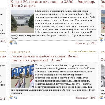
Когда в ЕС согласья нет, атаки на ЗАЭС и Энергодар.
Эк
Итоги 2 августа
пр
В Евросоюзе обеспокоились поведением стран-
вия
членов объединения из-за ситуации в Сеуте. ВСУ
нанесли удар рядом с реакторным отделением ЗАЭС
и продолжают атаки на Энергодар Миграционный
а
кризис в испанском анклаве Сеута показал
ает
значительное отсутствие единства и солидарности в
Евросоюзе, рассказал в комментарии испанской газете
ной
El Pais экс-глава дипломатии ЕС Жозеп Боррель. В
ямина
телефонном интервью изданию Боррель отметил, что "произошедшее в
бол
Сеуте"
(328)
(198)
Украина.ру
факты
Анализ, события, факты
02.08.2026 16:51
02.
т во
Гнилые фрукты и грибок на стенах. Во что
Ос
превратился украинский "Артек"
дное
Украина, которая еще 10 лет назад попыталась
перевезти крымский детский лагерь "Артек" в Киев и
в Буковель, закончила этот эксперимент ожидаемо.
Вместо рекреационного международного
 на
пространства символ счастливого детства стал
грязной помойкой Волосы в еде, антисанитария,
От
нехватка душевых и туалетов… Всё это – жалобы
иков
родителей из киевского пригорода Вишнёвое. Так
они описывают условия пребывания детей в "Артеке" на Закарпатье. Ребят
пос
отправили
евр
(208)
Украина.ру
(242)