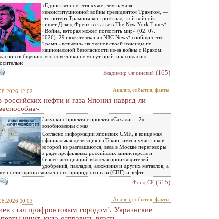
«Единственное, что хуже, чем начало
неконституционной войны президентом Трампом, —
это потеря Трампом контроля над этой войной», -
пишет Дэвид Френч в статье в The New York Times*
«Война, которая может поглотить мир» (02. 07.
2026). 29 июля телеканал NBC News* сообщил, что
Трамп «вспылил» на членов своей команды по
национальной безопасности из-за войны с Ираном.
ласно сообщению, его советники не могут прийти к согласию
осительно
(165)
Владимир Овчинский
Анализ, события, факты
08.2026 12:02
з российских нефти и газа Япония навряд ли
ееспособна»
Закупки с проекта с проекта «Сахалин – 2»
возобновлены с мая
Согласно информации японских СМИ, в конце мая
официальная делегация из Токио, имена участников
которой не разглашаются, вела в Москве переговоры
в ряде профильных российских министерств и
бизнес-ассоциаций, включая производителей
удобрений, палладия, алюминия и других металлов, а
же поставщиков сжиженного природного газа (СПГ) и нефти.
(315)
Фонд СК
Анализ, события, факты
08.2026 10:03
иев стал прифронтовым городом". Украинские
сперты ищут, куда отправить власть