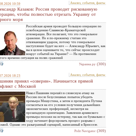
Анализ, события, факты
08.2026 10:59
ександр Казаков: Россия проводит рискованную
ерацию, чтобы полностью отрезать Украину от
рного моря
Российская армия проводит большую операцию по
освобождению Славянско-Краматорской
агломерации. Все полагают, что это генеральное
сражение. Но я по-прежнему считаю это
отвлекающим ударом, потому что генеральное
наступление будет на юге — Александр Юрьевич, как
вы в целом оцениваете то, что сейчас происходит
вокруг событий на Украине? — На протяжении
гого времени ситуация на полях сражений
(300)
Украина.ру
Анализ, события, факты
07.2026 18:23
шинян принял «озверин». Начинается прямой
нфликт с Москвой
Никол Пашинян перешёл в словесную атаку на
Россию после безуспешных попыток убедить
премьера Мишустина, а затем и президента Путина
согласиться на его условия получения дальнейших
экономических преференций, несмотря на
прозападную ориентацию. Заявления армянского
премьера похожи на истерику, так как он буквально с
ходу начинает форсировать процесс разрыва с
квой. Однако это разыгранный сценарий, написанный в Брюсселе.
(369)
Polit Navigator