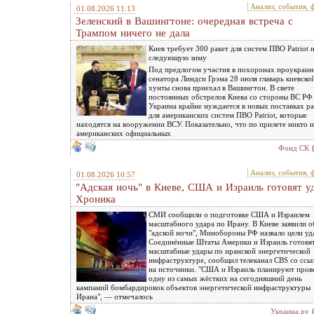
Анализ, события, 
01.08.2026 11:13
Зеленский в Вашингтоне: очередная встреча c
Трампом ничего не дала
Киев требует 300 ракет для систем ПВО Patriot 
следующую зиму
Под предлогом участия в похоронах проукраин
сенатора Линдси Грэма 28 июля главарь киевско
хунты снова приехал в Вашингтон. В свете
постоянных обстрелов Киева со стороны ВС РФ
Украина крайне нуждается в новых поставках ра
для американских систем ПВО Patriot, которые
находятся на вооружении ВСУ. Показательно, что по прилете никто и
американских официальных
Фонд СК
Анализ, события, 
01.08.2026 10:57
"Адская ночь" в Киеве, США и Израиль готовят у
Хроника
СМИ сообщили о подготовке США и Израилем
масштабного удара по Ирану. В Киеве заявили о
"адской ночи", Минобороны РФ назвало цели уд
Соединённые Штаты Америки и Израиль готовя
масштабные удары по иранской энергетической
инфраструктуре, сообщил телеканал CBS со ссы
на источники. "США и Израиль планируют пров
одну из самых жёстких на сегодняшний день
кампаний бомбардировок объектов энергетической инфраструктуры
Ирана", — отмечалось
Украина.ру