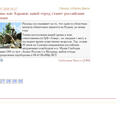
Анализ, события, факты
07.2026 16:27
мы или Харьков: какой город станет российским
ньше
Расклад сил указывает на то, что один из областных
центров обязательно вернется на Родину до конца
года
Темпы наступления нашей армии в зоне
ответственности ГрВ «Север», по сводкам с мест, в
последнее время существенно возросли. Так, только
30 июля на Сумском направлении российские
штурмовики освободили н.п. Малая Слободка
лами 349-го мсп «Ахмат-Россия») и Могрица, выбив оттуда
разделения теробороны и 68-й ОАэМБр ВСУ.
(240)
Свободная Пресса
27
28
29
30