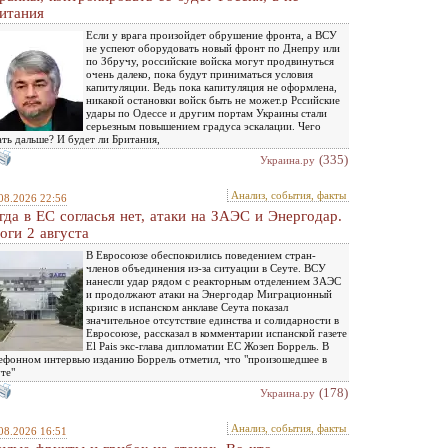
итания
Если у врага произойдет обрушение фронта, а ВСУ
не успеют оборудовать новый фронт по Днепру или
по Збручу, российские войска могут продвинуться
очень далеко, пока будут приниматься условия
капитуляции. Ведь пока капитуляция не оформлена,
никакой остановки войск быть не может.р Рссийские
удары по Одессе и другим портам Украины стали
серьезным повышением градуса эскалации. Чего
ть дальше? И будет ли Британия,
(335)
Украина.ру
Анализ, события, факты
08.2026 22:56
гда в ЕС согласья нет, атаки на ЗАЭС и Энергодар.
оги 2 августа
В Евросоюзе обеспокоились поведением стран-
членов объединения из-за ситуации в Сеуте. ВСУ
нанесли удар рядом с реакторным отделением ЗАЭС
и продолжают атаки на Энергодар Миграционный
кризис в испанском анклаве Сеута показал
значительное отсутствие единства и солидарности в
Евросоюзе, рассказал в комментарии испанской газете
El Pais экс-глава дипломатии ЕС Жозеп Боррель. В
ефонном интервью изданию Боррель отметил, что "произошедшее в
те"
(178)
Украина.ру
Анализ, события, факты
08.2026 16:51