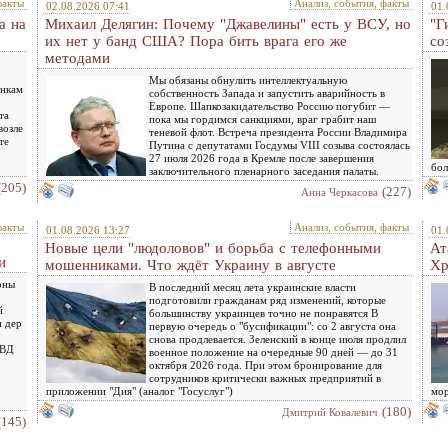
факты
Анализ, события, факты
02.08.2026 07:41
01.
а на
Михаил Делягин: Почему "Джавелины" есть у ВСУ, но
"Г
их нет у банд США? Пора бить врага его же
со
методами
Мы обязаны обнулить интеллектуальную
инкам
собственность Запада и запустить аварийность в
Европе. Шапкозакидательство Россию погубит —
та
пока мы гордимся санкциями, враг грабит наш
возле
теневой флот. Встреча президента России Владимира
те
Путина с депутатами Госдумы VIII созыва состоялась
27 июля 2026 года в Кремле после завершения
бол
заключительного пленарного заседания палаты.
(205)
(227)
Анна Черкасова
факты
Анализ, события, факты
01.08.2026 13:27
01.
Новые цели "людоловов" и борьба с телефонными
Ат
и
мошенниками. Что ждёт Украину в августе
Хр
оны
В последний месяц лета украинские власти
подготовили гражданам ряд изменений, которые
й
большинству украинцев точно не понравятся В
н дер
первую очередь о "бусификации": со 2 августа она
снова продлевается. Зеленский в конце июля продлил
МВД
военное положение на очередные 90 дней — до 31
октября 2026 года. При этом бронирование для
сотрудников критически важных предприятий в
приложении "Дия" (аналог "Госуслуг")
мор
(180)
Дмитрий Ковалевич
(145)