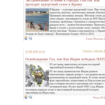
Экстремальные условия в городах счастья. Как
проходит курортный сезон в Крыму
В Крыму – в разгаре курортный сезон. При этом
туристов, конечно, значительно меньше обычно
Примерно вполовину меньше. Местные отели д
свою оценку: заполняемость упала на 40% При
понятны: проблемы с бензином и электричество
каждую ночь – налёты беспилотников. Приехать
Крым и уехать с полуострова стало сложнее. Но,
шутят местные, "бензин к нам вернётся, а Украи
больше не будет никогда". Вспоминают блэкаут 2014 и 2015
Елена Мурзина
Анализ, события, 
02.08.2026 14:41
Освобождение Гоа, или Как Индия победила НАТ
65 лет назад закончилась история последней
европейской колонии в Индии
65 лет назад правительство Индии решило
окончательно закрыть вопрос с последним насл
колониализма на индийской земле. К этому мом
флаг европейских захватчиков из Португалии ре
над головами местного населения уже четыре с
половиной века. И уже зимой 1961 года Индия
поставила жирную точку в многовековой колониальной истории
европейцев на Индостане,
Фонд СК