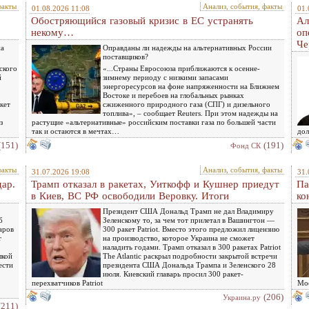
факты
Анализ, события, факты
01.08.2026 11:08
01.
Обостряющийся газовый кризис в ЕС устранять
Ал
некому…
оп
Че
на
Оправданы ли надежды на альтернативных России
поставщиков?
ского
«...Страны Евросоюза приближаются к осенне-
й
зимнему периоду с низкими запасами
энергоресурсов на фоне напряженности на Ближнем
Востоке и перебоев на глобальных рынках
кет
сжиженного природного газа (СПГ) и дизельного
топлива», – сообщает Reuters. При этом надежды на
з
растущие «альтернативные» российским поставки газа по большей части
так и остаются в мечтах…
дол
(151)
(191)
Фонд СК
факты
Анализ, события, факты
31.07.2026 19:08
31.
дар.
Трамп отказал в ракетах, Уиткофф и Кушнер приедут
Па
в Киев, ВС РФ освободили Веровку. Итоги
ко
Президент США Дональд Трамп не дал Владимиру
б
Зеленскому то, за чем тот прилетал в Вашингтон —
аров
300 ракет Patriot. Вместо этого предложил лицензию
т
на производство, которое Украина не сможет
наладить годами. Трамп отказал в 300 ракетах Patriot
лкой
The Atlantic раскрыл подробности закрытой встречи
ести
президента США Дональда Трампа и Зеленского 28
июля. Киевский главарь просил 300 ракет-
перехватчиков Patriot
Мос
(206)
Украина.ру
(211)