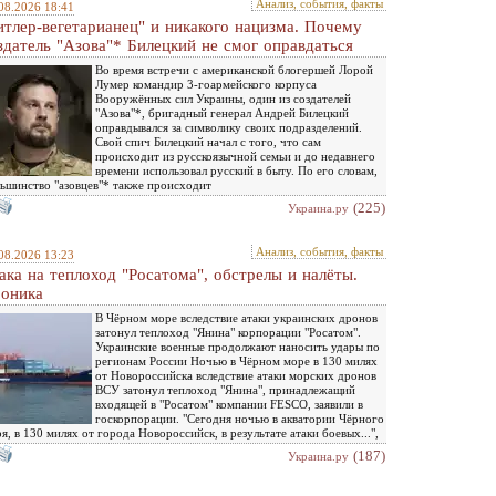
Анализ, события, факты
08.2026 18:41
итлер-вегетарианец" и никакого нацизма. Почему
здатель "Азова"* Билецкий не смог оправдаться
Во время встречи с американской блогершей Лорой
Лумер командир 3-гоармейского корпуса
Вооружённых сил Украины, один из создателей
"Азова"*, бригадный генерал Андрей Билецкий
оправдывался за символику своих подразделений.
Свой спич Билецкий начал с того, что сам
происходит из русскоязычной семьи и до недавнего
времени использовал русский в быту. По его словам,
ьшинство "азовцев"* также происходит
(225)
Украина.ру
Анализ, события, факты
08.2026 13:23
ака на теплоход "Росатома", обстрелы и налёты.
оника
В Чёрном море вследствие атаки украинских дронов
затонул теплоход "Янина" корпорации "Росатом".
Украинские военные продолжают наносить удары по
регионам России Ночью в Чёрном море в 130 милях
от Новороссийска вследствие атаки морских дронов
ВСУ затонул теплоход "Янина", принадлежащий
входящей в "Росатом" компании FESCO, заявили в
госкорпорации. "Сегодня ночью в акватории Чёрного
я, в 130 милях от города Новороссийск, в результате атаки боевых...",
(187)
Украина.ру