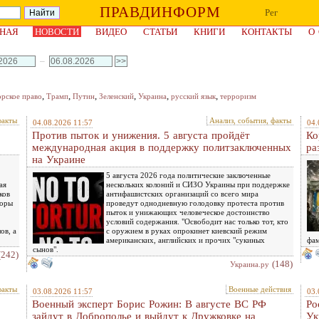
ПРАВДИНФОРМ
Рег
НАЯ
НОВОСТИ
ВИДЕО
СТАТЬИ
КНИГИ
КОНТАКТЫ
О
–
,
,
,
,
,
,
орское право
Трамп
Путин
Зеленский
Украина
русский язык
терроризм
факты
Анализ, события, факты
04.08.2026 11:57
04.
Против пыток и унижения. 5 августа пройдёт
Ко
международная акция в поддержку политзаключенных
ра
на Украине
5 августа 2026 года политические заключенные
ая
нескольких колоний и СИЗО Украины при поддержке
ков
антифашистских организаций со всего мира
воры
проведут однодневную голодовку протеста против
пыток и унижающих человеческое достоинство
условий содержания. "Освободит нас только тот, кто
ов, а
с оружием в руках опрокинет киевский режим
американских, английских и прочих "сукиных
фам
сынов".
(242)
(148)
Украина.ру
факты
Военные действия
03.08.2026 11:57
03.
Военный эксперт Борис Рожин: В августе ВС РФ
Ро
зайдут в Доброполье и выйдут к Дружковке на
Ук