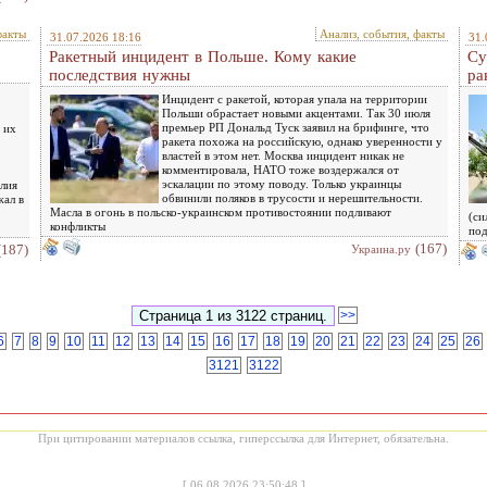
факты
Анализ, события, факты
31.07.2026 18:16
31.
Ракетный инцидент в Польше. Кому какие
Су
последствия нужны
ра
Инцидент с ракетой, которая упала на территории
Польши обрастает новыми акцентами. Так 30 июля
премьер РП Дональд Туск заявил на брифинге, что
 их
ракета похожа на российскую, однако уверенности у
властей в этом нет. Москва инцидент никак не
комментировала, НАТО тоже воздержался от
эскалации по этому поводу. Только украинцы
лия
обвинили поляков в трусости и нерешительности.
жал в
Масла в огонь в польско-украинском противостоянии подливают
(си
конфликты
под
(167)
(187)
Украина.ру
>>
6
7
8
9
10
11
12
13
14
15
16
17
18
19
20
21
22
23
24
25
26
3121
3122
При цитировании материалов ссылка, гиперссылка для Интернет, обязательна.
[
06.08.2026 23:50:48
]