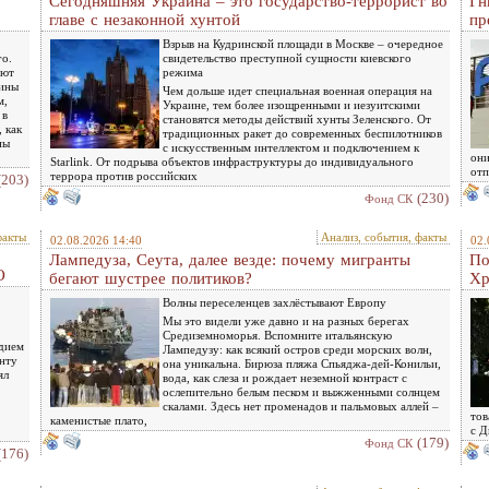
Сегодняшняя Украина – это государство-террорист во
Гн
главе с незаконной хунтой
пр
Взрыв на Кудринской площади в Москве – очередное
го.
свидетельство преступной сущности киевского
ают
режима
чины
Чем дольше идет специальная военная операция на
м,
Украине, тем более изощренными и иезуитскими
 в
становятся методы действий хунты Зеленского. От
 как
традиционных ракет до современных беспилотников
ны
с искусственным интеллектом и подключением к
они
Starlink. От подрыва объектов инфраструктуры до индивидуального
отп
террора против российских
(203)
(230)
Фонд СК
факты
Анализ, события, факты
02.08.2026 14:40
02.
Лампедуза, Сеута, далее везде: почему мигранты
По
О
бегают шустрее политиков?
Хр
Волны переселенцев захлёстывают Европу
Мы это видели уже давно и на разных берегах
Средиземноморья. Вспомните итальянскую
едием
Лампедузу: как всякий остров среди морских волн,
енту
она уникальна. Бирюза пляжа Спьяджа-дей-Конильи,
ял
вода, как слеза и рождает неземной контраст с
ослепительно белым песком и выжженными солнцем
скалами. Здесь нет променадов и пальмовых аллей –
тов
каменистые плато,
с Д
(179)
Фонд СК
(176)