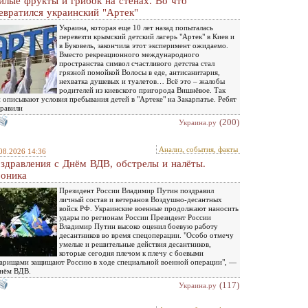
илые фрукты и грибок на стенах. Во что
евратился украинский "Артек"
Украина, которая еще 10 лет назад попыталась
перевезти крымский детский лагерь "Артек" в Киев и
в Буковель, закончила этот эксперимент ожидаемо.
Вместо рекреационного международного
пространства символ счастливого детства стал
грязной помойкой Волосы в еде, антисанитария,
нехватка душевых и туалетов… Всё это – жалобы
родителей из киевского пригорода Вишнёвое. Так
 описывают условия пребывания детей в "Артеке" на Закарпатье. Ребят
равили
(200)
Украина.ру
Анализ, события, факты
08.2026 14:36
здравления с Днём ВДВ, обстрелы и налёты.
оника
Президент России Владимир Путин поздравил
личный состав и ветеранов Воздушно-десантных
войск РФ. Украинские военные продолжают наносить
удары по регионам России Президент России
Владимир Путин высоко оценил боевую работу
десантников во время спецоперации. "Особо отмечу
умелые и решительные действия десантников,
которые сегодня плечом к плечу с боевыми
арищами защищают Россию в ходе специальной военной операции", —
нём ВДВ.
(117)
Украина.ру