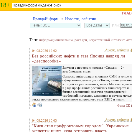
18+
ГЛАВ
ПравдаИнформ
≈
Новости, события
Или:
Тэги:
,
,
,
информационная война
рост цен
искусственный интеллект
авт
Анализ, события, 
04.08.2026 12:02
Без российских нефти и газа Япония навряд ли
«дееспособна»
Закупки с проекта с проекта «Сахалин – 2»
возобновлены с мая
Согласно информации японских СМИ, в конце м
официальная делегация из Токио, имена участни
которой не разглашаются, вела в Москве перего
в ряде профильных российских министерств и
бизнес-ассоциаций, включая производителей
удобрений, палладия, алюминия и других металл
также поставщиков сжиженного природного газа (СПГ) и нефти.
Фонд СК
1
Анализ, события, 
04.08.2026 10:03
"Киев стал прифронтовым городом". Украинские
эксперты ищут, куда отправить власть