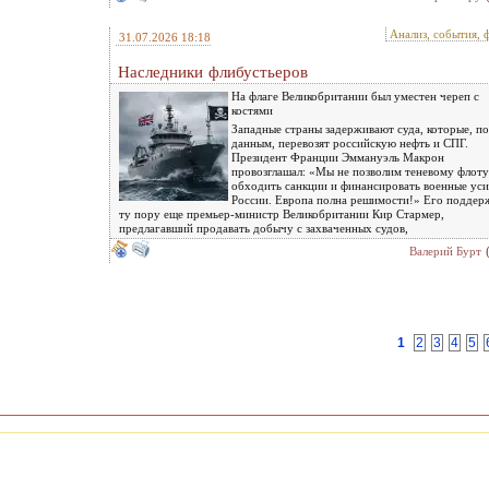
Анализ, события, 
31.07.2026 18:18
Наследники флибустьеров
На флаге Великобритании был уместен череп с
костями
Западные страны задерживают суда, которые, по
данным, перевозят российскую нефть и СПГ.
Президент Франции Эммануэль Макрон
провозглашал: «Мы не позволим теневому флоту
обходить санкции и финансировать военные уси
России. Европа полна решимости!» Его поддер
ту пору еще премьер-министр Великобритании Кир Стармер,
предлагавший продавать добычу с захваченных судов,
Валерий Бурт
1
2
3
4
5