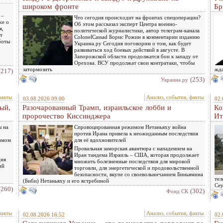
широком фронте
Бр
 –
Что сегодня происходит на фронтах спецоперации?
же о
Об этом рассказал эксперт Центра военно-
я,
политической журналистики, автор телеграм-канала
т
ColonelCassad Борис Рожин в комментарии изданию
боты
Украина.ру Сегодня поговорим о том, как будет
развиваться ход боевых действий в августе. В
Запорожской области продолжатся бои к западу от
Орехова. ВСУ продолжат свои контратаки, чтобы
затормозить
жда
(217)
(253)
Украина.ру
факты
Анализ, события, факты
03.08.2026 09:00
02.
ый,
Разочарованный Трамп, израильское лобби и
Ко
пророчество Киссинджера
Ит
ы на
Спровоцированная режимом Нетаньяху война
против Ирана привела к неожиданным последствия
самом
для её вдохновителей
Провальная заморская авантюра с нападением на
Иран тандема Израиль – США, которая продолжает
дня
множить болезненные последствия для мировой
ий
торговли, для энергетической и продовольственной
безопасности, вкупе со своевольничанием Биньямина
тел
(Биби) Нетаньяху и его ястребиной
Сеу
(260)
(302)
Фонд СК
факты
Анализ, события, факты
02.08.2026 16:52
02.