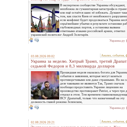
В экспертном сообществе Украины обсуждают,
неизбежна ли гуманитарная катастрофа в стране
или ещё остаётся шанс её избежать. Думают так
том, как спасти Киев от неизбежного разрушени
если конфликт будет продолжаться Украина несё
серьёзнейшие убытки в результате остановки ра
глубоководных портов, а остановка вызвана
ответными атаками российской армии, отметил
украинский политолог Андрей Золотарёв.
Украина.ру
Анализ, события, 
03.08.2026 09:02
Украина за неделю. Хитрый Трамп, третий Драпат
седьмой Федоров и 8,3 миллиарда долларов
Прошедшая неделя оказалась богата для Украин
события и заявления, которые могут казаться
противоречивыми или даже странными. Но на 
деле таковыми не являются Так, Трамп сначала
пообещал предоставить Украине лицензию на
производство противоракет Patriot, а через три 
отказал в этом. Тем временем главнокомандующ
ВСУ Драпатый, только что назначенный на эту
должность главой режима Зеленским,
Украина.ру
Анализ, события, 
02.08.2026 20:21