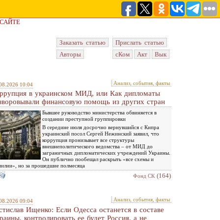
 САЙТЕ
Заказать статью
Прислать статью
Авторы
сКом
Акт
Вык
Анализ, события, факты
08.2026 10:04
ррупция в украинском МИД, или Как дипломаты
зворовывали финансовую помощь из других стран
Бывшее руководство министерства обвиняется в
создании преступной группировки
В середине июля досрочно вернувшийся с Кипра
украинский посол Сергей Нежинский заявил, что
коррупция пронизывает все структуры
внешнеполитического ведомства – от МИД до
заграничных дипломатических учреждений Украины.
Он публично пообещал раскрыть «все схемы и
илии», но за прошедшие полмесяца
(164)
Фонд СК
Анализ, события, факты
08.2026 09:04
стислав Ищенко: Если Одесса останется в составе
раины, контролировать ее будет Россия, а не