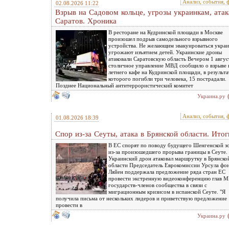
Анализ, события, 
02.08.2026 11:22
Взрыв на Садовом кольце, угрозы украинкам, атак
Саратов. Хроника
В ресторане на Кудринской площади в Москве
произошел подрыв самодельного взрывного
устройства. Не желающим эвакуироваться укра
угрожают изъятием детей. Украинские дроны
атаковали Саратовскую область Вечером 1 авгус
столичное управление МВД сообщило о взрыве 
летнего кафе на Кудринской площади, в результа
которого погибли три человека, 15 пострадали.
Позднее Национальный антитеррористический комитет
Украина.ру
Анализ, события, 
01.08.2026 18:39
Спор из-за Сеуты, атака в Брянской области. Итог
В ЕС спорят по поводу будущего Шенгенской з
из-за произошедшего прорыва границы в Сеуте.
Украинский дрон атаковал маршрутку в Брянско
области Председатель Еврокомиссии Урсула фо
Ляйен поддержала предложение ряда стран ЕС
провести экстренную видеоконференцию глав 
государств-членов сообщества в связи с
миграционным кризисом в испанской Сеуте. "Я
получила письма от нескольких лидеров и приветствую предложение
провести в
Украина.ру