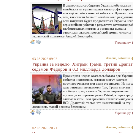
В экспертном сообществе Украины обсуждают,
неизбежна ли гуманитарная катастрофа в стране
или ещё остаётся шанс её избежать. Думают так
том, как спасти Киев от неизбежного разрушени
если конфликт будет продолжаться Украина несё
серьёзнейшие убытки в результате остановки ра
глубоководных портов, а остановка вызвана
ответными атаками российской армии, отметил
украинский политолог Андрей Золотарёв.
Украина.ру
Анализ, события, 
03.08.2026 09:02
Украина за неделю. Хитрый Трамп, третий Драпат
седьмой Федоров и 8,3 миллиарда долларов
Прошедшая неделя оказалась богата для Украин
события и заявления, которые могут казаться
противоречивыми или даже странными. Но на 
деле таковыми не являются Так, Трамп сначала
пообещал предоставить Украине лицензию на
производство противоракет Patriot, а через три 
отказал в этом. Тем временем главнокомандующ
ВСУ Драпатый, только что назначенный на эту
должность главой режима Зеленским,
Украина.ру
Анализ, события, 
02.08.2026 20:21