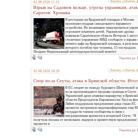
Анализ, события, 
02.08.2026 11:22
Взрыв на Садовом кольце, угрозы украинкам, атак
Саратов. Хроника
В ресторане на Кудринской площади в Москве
произошел подрыв самодельного взрывного
устройства. Не желающим эвакуироваться укра
угрожают изъятием детей. Украинские дроны
атаковали Саратовскую область Вечером 1 авгус
столичное управление МВД сообщило о взрыве 
летнего кафе на Кудринской площади, в результа
которого погибли три человека, 15 пострадали.
Позднее Национальный антитеррористический комитет
Украина.ру
Анализ, события, 
01.08.2026 18:39
Спор из-за Сеуты, атака в Брянской области. Итог
В ЕС спорят по поводу будущего Шенгенской з
из-за произошедшего прорыва границы в Сеуте.
Украинский дрон атаковал маршрутку в Брянско
области Председатель Еврокомиссии Урсула фо
Ляйен поддержала предложение ряда стран ЕС
провести экстренную видеоконференцию глав 
государств-членов сообщества в связи с
миграционным кризисом в испанской Сеуте. "Я
получила письма от нескольких лидеров и приветствую предложение
провести в
Украина.ру