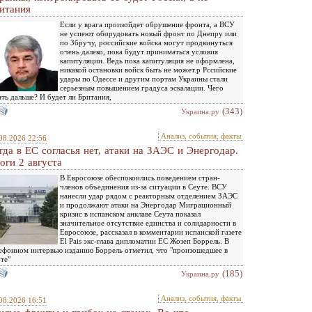
итания
Если у врага произойдет обрушение фронта, а ВСУ
не успеют оборудовать новый фронт по Днепру или
по Збручу, российские войска могут продвинуться
очень далеко, пока будут приниматься условия
капитуляции. Ведь пока капитуляция не оформлена,
никакой остановки войск быть не может.р Рссийские
удары по Одессе и другим портам Украины стали
серьезным повышением градуса эскалации. Чего
ть дальше? И будет ли Британия,
(343)
Украина.ру
Анализ, события, факты
08.2026 22:56
гда в ЕС согласья нет, атаки на ЗАЭС и Энергодар.
оги 2 августа
В Евросоюзе обеспокоились поведением стран-
членов объединения из-за ситуации в Сеуте. ВСУ
нанесли удар рядом с реакторным отделением ЗАЭС
и продолжают атаки на Энергодар Миграционный
кризис в испанском анклаве Сеута показал
значительное отсутствие единства и солидарности в
Евросоюзе, рассказал в комментарии испанской газете
El Pais экс-глава дипломатии ЕС Жозеп Боррель. В
ефонном интервью изданию Боррель отметил, что "произошедшее в
те"
(185)
Украина.ру
Анализ, события, факты
08.2026 16:51