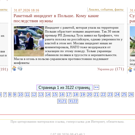
факты
Анализ, события, факты
31.07.2026 18:16
31.
Ракетный инцидент в Польше. Кому какие
Су
последствия нужны
ра
Инцидент с ракетой, которая упала на территории
Польши обрастает новыми акцентами. Так 30 июля
премьер РП Дональд Туск заявил на брифинге, что
 их
ракета похожа на российскую, однако уверенности у
властей в этом нет. Москва инцидент никак не
комментировала, НАТО тоже воздержался от
эскалации по этому поводу. Только украинцы
лия
обвинили поляков в трусости и нерешительности.
жал в
Масла в огонь в польско-украинском противостоянии подливают
(си
конфликты
под
(171)
(191)
Украина.ру
>>
6
7
8
9
10
11
12
13
14
15
16
17
18
19
20
21
22
23
24
25
26
3121
3122
При цитировании материалов ссылка, гиперссылка для Интернет, обязательна.
[
07.08.2026 08:43:46
]