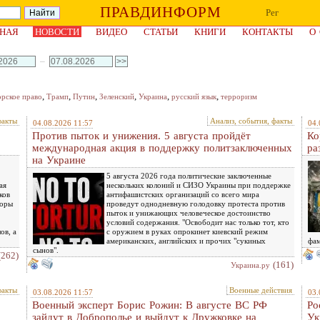
ПРАВДИНФОРМ
Рег
НАЯ
НОВОСТИ
ВИДЕО
СТАТЬИ
КНИГИ
КОНТАКТЫ
О
–
,
,
,
,
,
,
орское право
Трамп
Путин
Зеленский
Украина
русский язык
терроризм
факты
Анализ, события, факты
04.08.2026 11:57
04.
Против пыток и унижения. 5 августа пройдёт
Ко
международная акция в поддержку политзаключенных
ра
на Украине
5 августа 2026 года политические заключенные
ая
нескольких колоний и СИЗО Украины при поддержке
ков
антифашистских организаций со всего мира
воры
проведут однодневную голодовку протеста против
пыток и унижающих человеческое достоинство
условий содержания. "Освободит нас только тот, кто
ов, а
с оружием в руках опрокинет киевский режим
американских, английских и прочих "сукиных
фам
сынов".
(262)
(161)
Украина.ру
факты
Военные действия
03.08.2026 11:57
03.
Военный эксперт Борис Рожин: В августе ВС РФ
Ро
зайдут в Доброполье и выйдут к Дружковке на
Ук