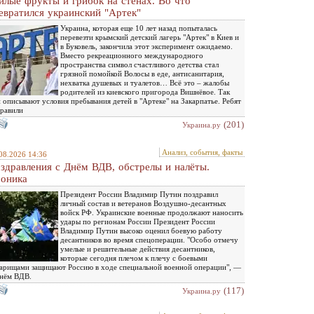
илые фрукты и грибок на стенах. Во что
евратился украинский "Артек"
Украина, которая еще 10 лет назад попыталась
перевезти крымский детский лагерь "Артек" в Киев и
в Буковель, закончила этот эксперимент ожидаемо.
Вместо рекреационного международного
пространства символ счастливого детства стал
грязной помойкой Волосы в еде, антисанитария,
нехватка душевых и туалетов… Всё это – жалобы
родителей из киевского пригорода Вишнёвое. Так
 описывают условия пребывания детей в "Артеке" на Закарпатье. Ребят
равили
(201)
Украина.ру
Анализ, события, факты
08.2026 14:36
здравления с Днём ВДВ, обстрелы и налёты.
оника
Президент России Владимир Путин поздравил
личный состав и ветеранов Воздушно-десантных
войск РФ. Украинские военные продолжают наносить
удары по регионам России Президент России
Владимир Путин высоко оценил боевую работу
десантников во время спецоперации. "Особо отмечу
умелые и решительные действия десантников,
которые сегодня плечом к плечу с боевыми
арищами защищают Россию в ходе специальной военной операции", —
нём ВДВ.
(117)
Украина.ру