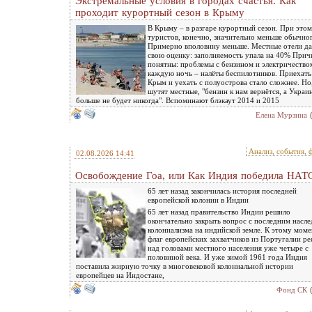
Экстремальные условия в городах счастья. Как
проходит курортный сезон в Крыму
В Крыму – в разгаре курортный сезон. При этом
туристов, конечно, значительно меньше обычно
Примерно вполовину меньше. Местные отели д
свою оценку: заполняемость упала на 40% При
понятны: проблемы с бензином и электричество
каждую ночь – налёты беспилотников. Приехать
Крым и уехать с полуострова стало сложнее. Но,
шутят местные, "бензин к нам вернётся, а Украи
больше не будет никогда". Вспоминают блэкаут 2014 и 2015
Елена Мурзина
Анализ, события, 
02.08.2026 14:41
Освобождение Гоа, или Как Индия победила НАТ
65 лет назад закончилась история последней
европейской колонии в Индии
65 лет назад правительство Индии решило
окончательно закрыть вопрос с последним насл
колониализма на индийской земле. К этому мом
флаг европейских захватчиков из Португалии ре
над головами местного населения уже четыре с
половиной века. И уже зимой 1961 года Индия
поставила жирную точку в многовековой колониальной истории
европейцев на Индостане,
Фонд СК