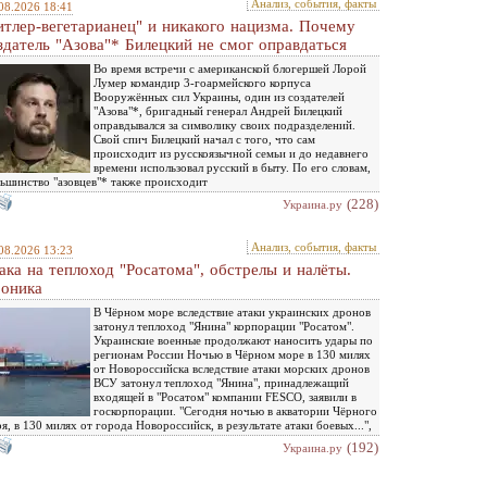
Анализ, события, факты
08.2026 18:41
итлер-вегетарианец" и никакого нацизма. Почему
здатель "Азова"* Билецкий не смог оправдаться
Во время встречи с американской блогершей Лорой
Лумер командир 3-гоармейского корпуса
Вооружённых сил Украины, один из создателей
"Азова"*, бригадный генерал Андрей Билецкий
оправдывался за символику своих подразделений.
Свой спич Билецкий начал с того, что сам
происходит из русскоязычной семьи и до недавнего
времени использовал русский в быту. По его словам,
ьшинство "азовцев"* также происходит
(228)
Украина.ру
Анализ, события, факты
08.2026 13:23
ака на теплоход "Росатома", обстрелы и налёты.
оника
В Чёрном море вследствие атаки украинских дронов
затонул теплоход "Янина" корпорации "Росатом".
Украинские военные продолжают наносить удары по
регионам России Ночью в Чёрном море в 130 милях
от Новороссийска вследствие атаки морских дронов
ВСУ затонул теплоход "Янина", принадлежащий
входящей в "Росатом" компании FESCO, заявили в
госкорпорации. "Сегодня ночью в акватории Чёрного
я, в 130 милях от города Новороссийск, в результате атаки боевых...",
(192)
Украина.ру