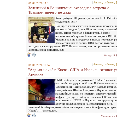
Анализ, события, 
01.08.2026 11:13
Зеленский в Вашингтоне: очередная встреча c
Трампом ничего не дала
Киев требует 300 ракет для систем ПВО Patriot 
следующую зиму
Под предлогом участия в похоронах проукраин
сенатора Линдси Грэма 28 июля главарь киевско
хунты снова приехал в Вашингтон. В свете
постоянных обстрелов Киева со стороны ВС РФ
Украина крайне нуждается в новых поставках ра
для американских систем ПВО Patriot, которые
находятся на вооружении ВСУ. Показательно, что по прилете никто и
американских официальных
Фонд СК
Анализ, события, 
01.08.2026 10:57
"Адская ночь" в Киеве, США и Израиль готовят у
Хроника
СМИ сообщили о подготовке США и Израилем
масштабного удара по Ирану. В Киеве заявили о
"адской ночи", Минобороны РФ назвало цели уд
Соединённые Штаты Америки и Израиль готовя
масштабные удары по иранской энергетической
инфраструктуре, сообщил телеканал CBS со ссы
на источники. "США и Израиль планируют пров
одну из самых жёстких на сегодняшний день
кампаний бомбардировок объектов энергетической инфраструктуры
Ирана", — отмечалось
Украина.ру