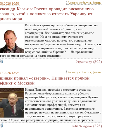
Анализ, события, факты
08.2026 10:59
ександр Казаков: Россия проводит рискованную
ерацию, чтобы полностью отрезать Украину от
рного моря
Российская армия проводит большую операцию по
освобождению Славянско-Краматорской
агломерации. Все полагают, что это генеральное
сражение. Но я по-прежнему считаю это
отвлекающим ударом, потому что генеральное
наступление будет на юге — Александр Юрьевич, как
вы в целом оцениваете то, что сейчас происходит
вокруг событий на Украине? — На протяжении
гого времени ситуация на полях сражений
(305)
Украина.ру
Анализ, события, факты
07.2026 18:23
шинян принял «озверин». Начинается прямой
нфликт с Москвой
Никол Пашинян перешёл в словесную атаку на
Россию после безуспешных попыток убедить
премьера Мишустина, а затем и президента Путина
согласиться на его условия получения дальнейших
экономических преференций, несмотря на
прозападную ориентацию. Заявления армянского
премьера похожи на истерику, так как он буквально с
ходу начинает форсировать процесс разрыва с
квой. Однако это разыгранный сценарий, написанный в Брюсселе.
(376)
Polit Navigator