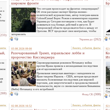
широком фронте
Бр
 –
Что сегодня происходит на фронтах спецоперации?
же о
Об этом рассказал эксперт Центра военно-
я,
политической журналистики, автор телеграм-канала
т
ColonelCassad Борис Рожин в комментарии изданию
боты
Украина.ру Сегодня поговорим о том, как будет
развиваться ход боевых действий в августе. В
Запорожской области продолжатся бои к западу от
Орехова. ВСУ продолжат свои контратаки, чтобы
затормозить
жда
(233)
(262)
Украина.ру
факты
Анализ, события, факты
03.08.2026 09:00
02.
ый,
Разочарованный Трамп, израильское лобби и
Ко
пророчество Киссинджера
Ит
ы на
Спровоцированная режимом Нетаньяху война
против Ирана привела к неожиданным последствия
самом
для её вдохновителей
Провальная заморская авантюра с нападением на
Иран тандема Израиль – США, которая продолжает
дня
множить болезненные последствия для мировой
ий
торговли, для энергетической и продовольственной
безопасности, вкупе со своевольничанием Биньямина
тел
(Биби) Нетаньяху и его ястребиной
Сеу
(269)
(308)
Фонд СК
факты
Анализ, события, факты
02.08.2026 16:52
02.