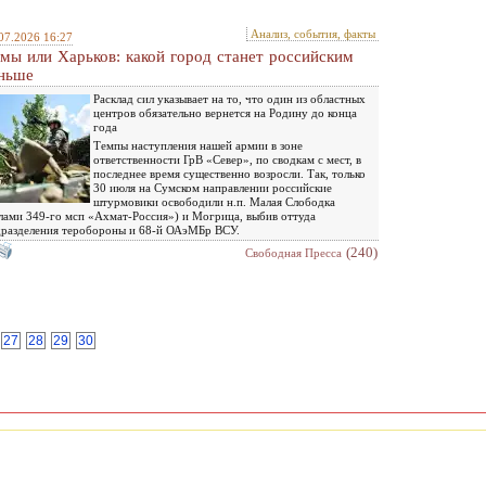
Анализ, события, факты
07.2026 16:27
мы или Харьков: какой город станет российским
ньше
Расклад сил указывает на то, что один из областных
центров обязательно вернется на Родину до конца
года
Темпы наступления нашей армии в зоне
ответственности ГрВ «Север», по сводкам с мест, в
последнее время существенно возросли. Так, только
30 июля на Сумском направлении российские
штурмовики освободили н.п. Малая Слободка
лами 349-го мсп «Ахмат-Россия») и Могрица, выбив оттуда
разделения теробороны и 68-й ОАэМБр ВСУ.
(240)
Свободная Пресса
27
28
29
30