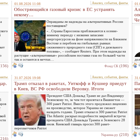
факты
Анализ, события, факты
01.08.2026 11:08
01.
Обостряющийся газовый кризис в ЕС устранять
Ал
некому…
оп
Че
на
Оправданы ли надежды на альтернативных России
поставщиков?
ского
«...Страны Евросоюза приближаются к осенне-
й
зимнему периоду с низкими запасами
энергоресурсов на фоне напряженности на Ближнем
Востоке и перебоев на глобальных рынках
кет
сжиженного природного газа (СПГ) и дизельного
топлива», – сообщает Reuters. При этом надежды на
з
растущие «альтернативные» российским поставки газа по большей части
так и остаются в мечтах…
дол
(156)
(196)
Фонд СК
факты
Анализ, события, факты
31.07.2026 19:08
31.
дар.
Трамп отказал в ракетах, Уиткофф и Кушнер приедут
Па
в Киев, ВС РФ освободили Веровку. Итоги
ко
Президент США Дональд Трамп не дал Владимиру
б
Зеленскому то, за чем тот прилетал в Вашингтон —
аров
300 ракет Patriot. Вместо этого предложил лицензию
т
на производство, которое Украина не сможет
наладить годами. Трамп отказал в 300 ракетах Patriot
лкой
The Atlantic раскрыл подробности закрытой встречи
ести
президента США Дональда Трампа и Зеленского 28
июля. Киевский главарь просил 300 ракет-
перехватчиков Patriot
Мос
(210)
Украина.ру
(216)