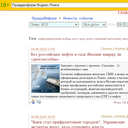
18+
ГЛАВ
ПравдаИнформ
≈
Новости, события
Или:
Тэги:
,
,
,
информационная война
рост цен
искусственный интеллект
авт
Анализ, события, 
04.08.2026 12:02
Без российских нефти и газа Япония навряд ли
«дееспособна»
Закупки с проекта с проекта «Сахалин – 2»
возобновлены с мая
Согласно информации японских СМИ, в конце м
официальная делегация из Токио, имена участни
которой не разглашаются, вела в Москве перего
в ряде профильных российских министерств и
бизнес-ассоциаций, включая производителей
удобрений, палладия, алюминия и других металл
также поставщиков сжиженного природного газа (СПГ) и нефти.
Фонд СК
1
Анализ, события, 
04.08.2026 10:03
"Киев стал прифронтовым городом". Украинские
эксперты ищут, куда отправить власть