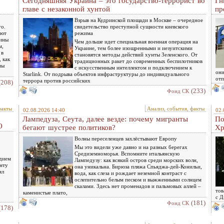
Сегодняшняя Украина – это государство-террорист во
Гн
главе с незаконной хунтой
пр
Взрыв на Кудринской площади в Москве – очередное
го.
свидетельство преступной сущности киевского
ают
режима
чины
Чем дольше идет специальная военная операция на
м,
Украине, тем более изощренными и иезуитскими
 в
становятся методы действий хунты Зеленского. От
 как
традиционных ракет до современных беспилотников
ны
с искусственным интеллектом и подключением к
они
Starlink. От подрыва объектов инфраструктуры до индивидуального
отп
террора против российских
(208)
(233)
Фонд СК
факты
Анализ, события, факты
02.08.2026 14:40
02.
Лампедуза, Сеута, далее везде: почему мигранты
По
О
бегают шустрее политиков?
Хр
Волны переселенцев захлёстывают Европу
Мы это видели уже давно и на разных берегах
Средиземноморья. Вспомните итальянскую
едием
Лампедузу: как всякий остров среди морских волн,
енту
она уникальна. Бирюза пляжа Спьяджа-дей-Конильи,
ял
вода, как слеза и рождает неземной контраст с
ослепительно белым песком и выжженными солнцем
скалами. Здесь нет променадов и пальмовых аллей –
тов
каменистые плато,
с Д
(181)
Фонд СК
(178)