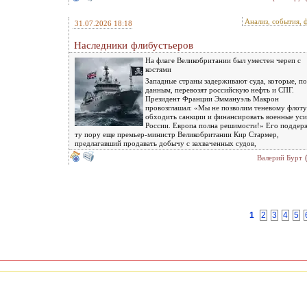
Анализ, события, 
31.07.2026 18:18
Наследники флибустьеров
На флаге Великобритании был уместен череп с
костями
Западные страны задерживают суда, которые, по
данным, перевозят российскую нефть и СПГ.
Президент Франции Эммануэль Макрон
провозглашал: «Мы не позволим теневому флоту
обходить санкции и финансировать военные уси
России. Европа полна решимости!» Его поддер
ту пору еще премьер-министр Великобритании Кир Стармер,
предлагавший продавать добычу с захваченных судов,
Валерий Бурт
1
2
3
4
5