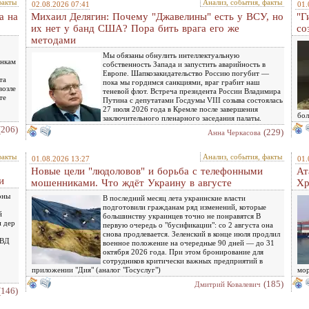
факты
Анализ, события, факты
02.08.2026 07:41
01.
а на
Михаил Делягин: Почему "Джавелины" есть у ВСУ, но
"Г
их нет у банд США? Пора бить врага его же
со
методами
Мы обязаны обнулить интеллектуальную
инкам
собственность Запада и запустить аварийность в
Европе. Шапкозакидательство Россию погубит —
та
пока мы гордимся санкциями, враг грабит наш
возле
теневой флот. Встреча президента России Владимира
те
Путина с депутатами Госдумы VIII созыва состоялась
27 июля 2026 года в Кремле после завершения
бол
заключительного пленарного заседания палаты.
(206)
(229)
Анна Черкасова
факты
Анализ, события, факты
01.08.2026 13:27
01.
Новые цели "людоловов" и борьба с телефонными
Ат
и
мошенниками. Что ждёт Украину в августе
Хр
оны
В последний месяц лета украинские власти
подготовили гражданам ряд изменений, которые
й
большинству украинцев точно не понравятся В
н дер
первую очередь о "бусификации": со 2 августа она
снова продлевается. Зеленский в конце июля продлил
МВД
военное положение на очередные 90 дней — до 31
октября 2026 года. При этом бронирование для
сотрудников критически важных предприятий в
приложении "Дия" (аналог "Госуслуг")
мор
(185)
Дмитрий Ковалевич
(146)