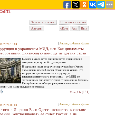
 САЙТЕ
Заказать статью
Прислать статью
Авторы
сКом
Акт
Вык
Анализ, события, факты
08.2026 10:04
ррупция в украинском МИД, или Как дипломаты
зворовывали финансовую помощь из других стран
Бывшее руководство министерства обвиняется в
создании преступной группировки
В середине июля досрочно вернувшийся с Кипра
украинский посол Сергей Нежинский заявил, что
коррупция пронизывает все структуры
внешнеполитического ведомства – от МИД до
заграничных дипломатических учреждений Украины.
Он публично пообещал раскрыть «все схемы и
илии», но за прошедшие полмесяца
(181)
Фонд СК
Анализ, события, факты
08.2026 09:04
стислав Ищенко: Если Одесса останется в составе
раины, контролировать ее будет Россия, а не