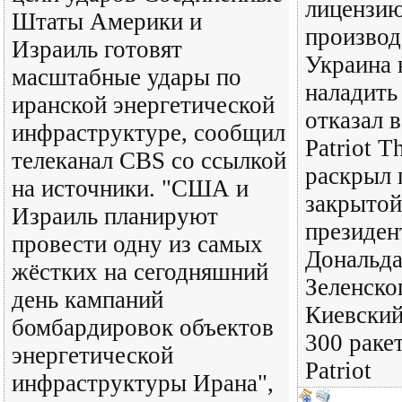
лицензию
Штаты Америки и
производ
Израиль готовят
Украина 
масштабные удары по
наладить
иранской энергетической
отказал в
инфраструктуре, сообщил
Patriot T
телеканал CBS со ссылкой
раскрыл 
на источники. "США и
закрытой
Израиль планируют
президе
провести одну из самых
Дональда
жёстких на сегодняшний
Зеленско
день кампаний
Киевский
бомбардировок объектов
300 раке
энергетической
Patriot
инфраструктуры Ирана",