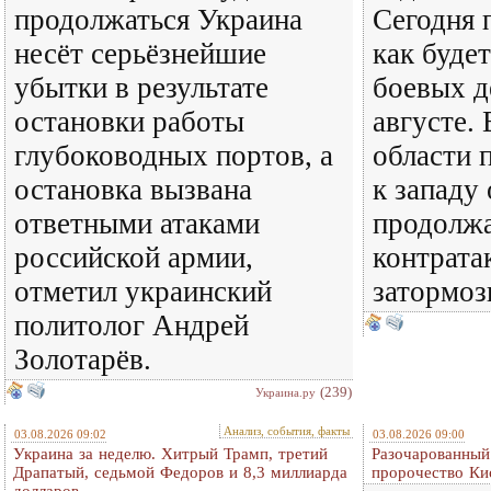
продолжаться Украина
Сегодня 
несёт серьёзнейшие
как будет
убытки в результате
боевых д
остановки работы
августе.
глубоководных портов, а
области 
остановка вызвана
к западу
ответными атаками
продолжа
российской армии,
контрата
отметил украинский
затормоз
политолог Андрей
Золотарёв.
(239)
Украина.ру
Анализ, события, факты
03.08.2026 09:02
03.08.2026 09:00
Украина за неделю. Хитрый Трамп, третий
Разочарованный
Драпатый, седьмой Федоров и 8,3 миллиарда
пророчество Ки