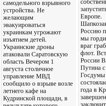
собствен
самодельного взрывного
запустит
устройства. Не
Европе.
желающим
Шапкозак
эвакуироваться
Россию п
украинкам угрожают
мы горди
изъятием детей.
враг гра
Украинские дроны
флот. Вс
атаковали Саратовскую
России В
область Вечером 1
Путина с
августа столичное
Госдумы 
управление МВД
состояла
сообщило о взрыве возле
года в К
летнего кафе на
завершен
Кудринской площади, в
заключит
результате которого