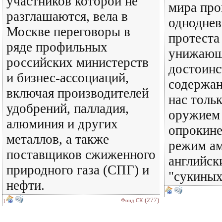
участников которой не
мира про
разглашаются, вела в
одноднев
Москве переговоры в
протеста
ряде профильных
унижающ
российских министерств
достоинс
и бизнес-ассоциаций,
содержан
включая производителей
нас тольк
удобрений, палладия,
оружием 
алюминия и других
опрокине
металлов, а также
режим ам
поставщиков сжиженного
английск
природного газа (СПГ) и
"сукиных
нефти.
(277)
Фонд СК
1