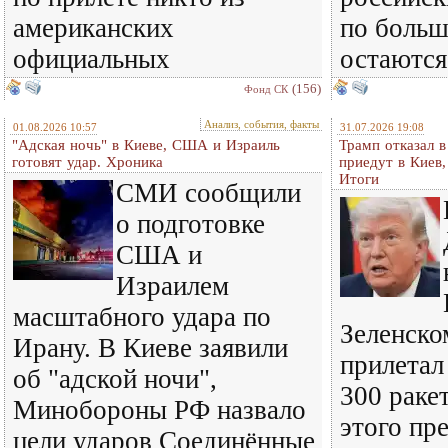
американских
по больш
официальных
остаются
(156)
Фонд СК
Анализ, события, факты
01.08.2026 10:57
31.07.2026 19:08
"Адская ночь" в Киеве, США и Израиль
Трамп отказал 
готовят удар. Хроника
приедут в Киев
Итоги
СМИ сообщили
о подготовке
США и
Израилем
масштабного удара по
Зеленском
Ирану. В Киеве заявили
прилетал
об "адской ночи",
300 ракет
Минобороны РФ назвало
этого пр
цели ударов Соединённые