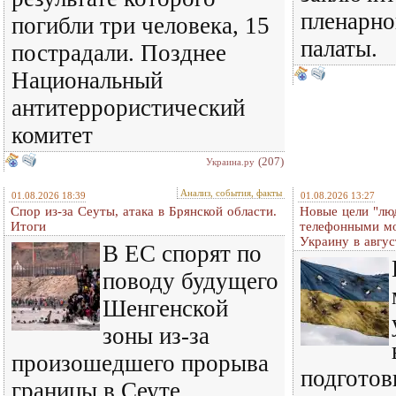
пленарно
погибли три человека, 15
палаты.
пострадали. Позднее
Национальный
антитеррористический
комитет
(207)
Украина.ру
Анализ, события, факты
01.08.2026 18:39
01.08.2026 13:27
Спор из-за Сеуты, атака в Брянской области.
Новые цели "лю
Итоги
телефонными м
Украину в авгус
В ЕС спорят по
поводу будущего
Шенгенской
зоны из-за
произошедшего прорыва
подготов
границы в Сеуте.