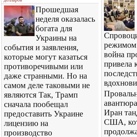
долларов
Прошедшая
неделя оказалась
богата для
Спровоц
Украины на
режимом
события и заявления,
война пр
которые могут казаться
привела 
противоречивыми или
последст
даже странными. Но на
вдохнови
самом деле таковыми не
Провальн
являются Так, Трамп
авантюра
сначала пообещал
Иран тан
предоставить Украине
США, ко
лицензию на
продолж
производство