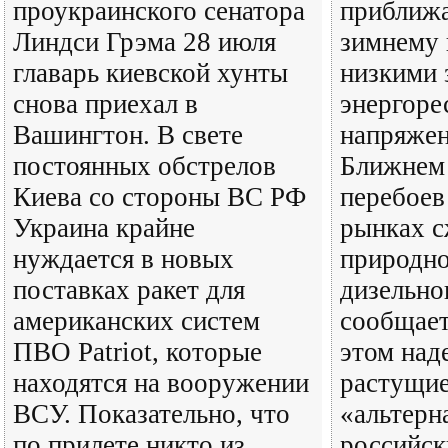
проукраинского сенатора
приближа
Линдси Грэма 28 июля
зимнему 
главарь киевской хунты
низкими 
снова приехал в
энергоре
Вашингтон. В свете
напряжен
постоянных обстрелов
Ближнем 
Киева со стороны ВС РФ
перебоев
Украина крайне
рынках 
нуждается в новых
природно
поставках ракет для
дизельно
американских систем
сообщает
ПВО Patriot, которые
этом над
находятся на вооружении
растущи
ВСУ. Показательно, что
«альтерн
по прилете никто из
российск