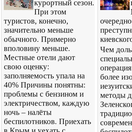
курортный сезон.
При этом
туристов, конечно,
очередно
значительно меньше
преступн
обычного. Примерно
киевског
вполовину меньше.
Чем доль
Местные отели дают
специаль
свою оценку:
операция
заполняемость упала на
более из
40% Причины понятны:
иезуитск
проблемы с бензином и
методы д
электричеством, каждую
Зеленско
ночь – налёты
традицио
беспилотников. Приехать
совреме
в Крым и уехать с
беспилот