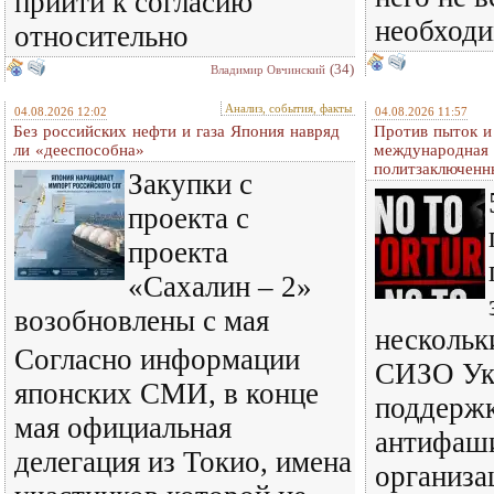
прийти к согласию
необход
относительно
(34)
Владимир Овчинский
Анализ, события, факты
04.08.2026 12:02
04.08.2026 11:57
Без российских нефти и газа Япония навряд
Против пыток и
ли «дееспособна»
международная 
политзаключенн
Закупки с
проекта с
проекта
«Сахалин – 2»
возобновлены с мая
нескольк
Согласно информации
СИЗО Ук
японских СМИ, в конце
поддерж
мая официальная
антифаш
делегация из Токио, имена
организа