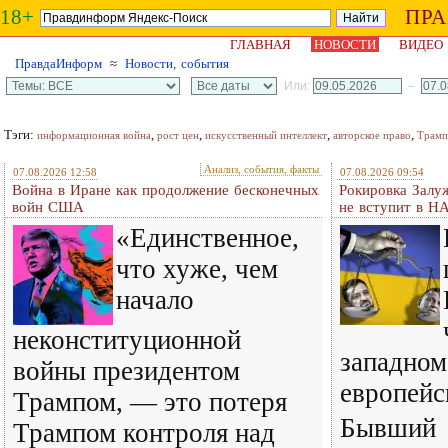
18+
ПР
ГЛАВНАЯ
НОВОСТИ
ВИДЕО
ПравдаИнформ
≈
Новости, события
Или:
–
Тэги:
,
,
,
,
информационная война
рост цен
искусственный интеллект
авторское право
Трамп
Анализ, события, факты
07.08.2026 12:58
07.08.2026 09:54
Война в Иране как продолжение бесконечных
Рокировка Залу
войн США
не вступит в Н
«Единственное,
что хуже, чем
начало
неконституционной
западном
войны президентом
европейс
Трампом, — это потеря
Бывший
Трампом контроля над