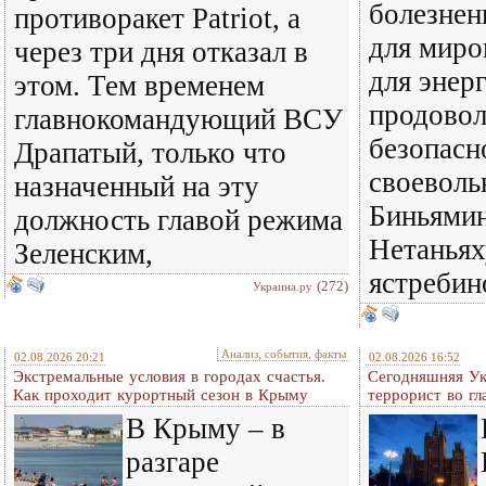
болезнен
противоракет Patriot, а
для миро
через три дня отказал в
для энер
этом. Тем временем
продовол
главнокомандующий ВСУ
безопасн
Драпатый, только что
своеволь
назначенный на эту
Биньямин
должность главой режима
Нетаньях
Зеленским,
ястребин
(272)
Украина.ру
Анализ, события, факты
02.08.2026 20:21
02.08.2026 16:52
Экстремальные условия в городах счастья.
Сегодняшняя Ук
Как проходит курортный сезон в Крыму
террорист во гл
В Крыму – в
разгаре