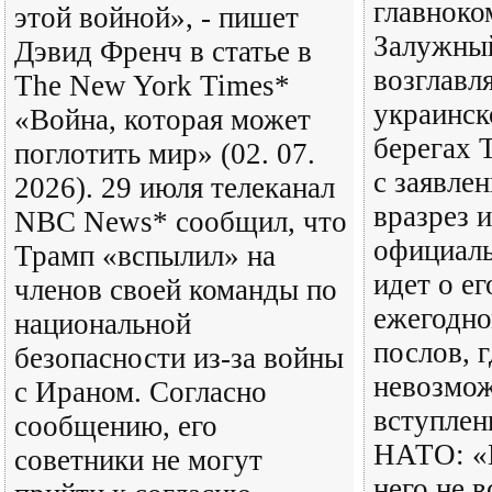
главнок
этой войной», - пишет
Залужный
Дэвид Френч в статье в
возглав
The New York Times*
украинск
«Война, которая может
берегах 
поглотить мир» (02. 07.
с заявле
2026). 29 июля телеканал
вразрез 
NBC News* сообщил, что
официаль
Трамп «вспылил» на
идет о ег
членов своей команды по
ежегодн
национальной
послов, г
безопасности из-за войны
невозмо
с Ираном. Согласно
вступлен
сообщению, его
НАТО: «
советники не могут
него не 