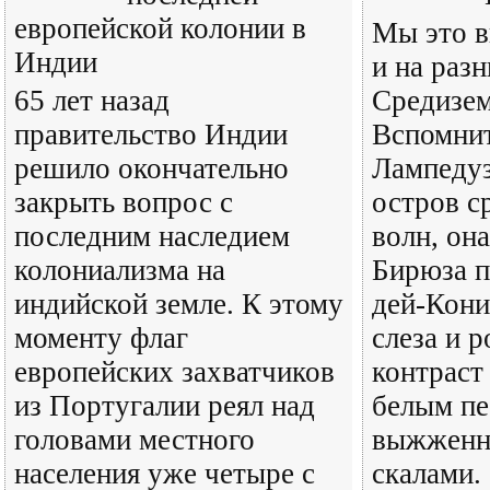
европейской колонии в
Мы это в
Индии
и на раз
65 лет назад
Средизем
правительство Индии
Вспомнит
решило окончательно
Лампедуз
закрыть вопрос с
остров с
последним наследием
волн, она
колониализма на
Бирюза п
индийской земле. К этому
дей-Кони
моменту флаг
слеза и 
европейских захватчиков
контраст
из Португалии реял над
белым пе
головами местного
выжженн
населения уже четыре с
скалами. 