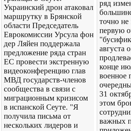
ряд изме
Украинский дрон атаковал
большинс
маршрутку в Брянской
точно не
области Председатель
первую о
Еврокомиссии Урсула фон
"бусифик
дер Ляйен поддержала
августа 
предложение ряда стран
продлева
ЕС провести экстренную
конце ию
видеоконференцию глав
военное 
МВД государств-членов
очередны
сообщества в связи с
31 октяб
миграционным кризисом
этом бро
в испанской Сеуте. "Я
сотрудни
получила письма от
важных п
нескольких лидеров и
приложен