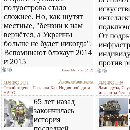
полуострова стало
искусст
сложнее. Но, как шутят
интеллек
местные, "бензин к нам
подключе
вернётся, а Украины
От подры
больше не будет никогда".
инфраст
Вспоминают блэкаут 2014
индивиду
и 2015
против р
(212)
Елена Мурзина
Анализ, события, факты
02.08.2026 14:41
02.08.2026 14:40
Освобождение Гоа, или Как Индия победила
Лампедуза, Сеут
НАТО
мигранты бегаю
65 лет назад
закончилась
история
последней