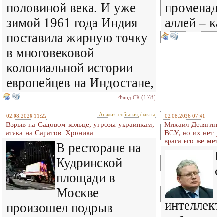
половиной века. И уже
променад
зимой 1961 года Индия
аллей – 
поставила жирную точку
в многовековой
колониальной истории
европейцев на Индостане,
(178)
Фонд СК
Анализ, события, факты
02.08.2026 11:22
02.08.2026 07:41
Взрыв на Садовом кольце, угрозы украинкам,
Михаил Делягин
атака на Саратов. Хроника
ВСУ, но их нет
врага его же м
В ресторане на
Кудринской
площади в
Москве
интеллек
произошел подрыв