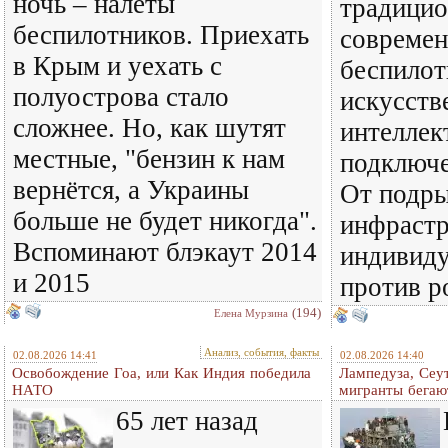
ночь – налёты
традицио
беспилотников. Приехать
совреме
в Крым и уехать с
беспилот
полуострова стало
искусст
сложнее. Но, как шутят
интеллек
местные, "бензин к нам
подключе
вернётся, а Украины
От подры
больше не будет никогда".
инфраст
Вспоминают блэкаут 2014
индивиду
и 2015
против р
(194)
Елена Мурзина
Анализ, события, факты
02.08.2026 14:41
02.08.2026 14:40
Освобождение Гоа, или Как Индия победила
Лампедуза, Сеут
НАТО
мигранты бегаю
65 лет назад