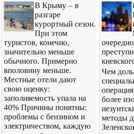
В Крыму – в
разгаре
курортный сезон.
При этом
туристов, конечно,
очередно
значительно меньше
преступн
обычного. Примерно
киевског
вполовину меньше.
Чем доль
Местные отели дают
специаль
свою оценку:
операция
заполняемость упала на
более из
40% Причины понятны:
иезуитск
проблемы с бензином и
методы д
электричеством, каждую
Зеленско