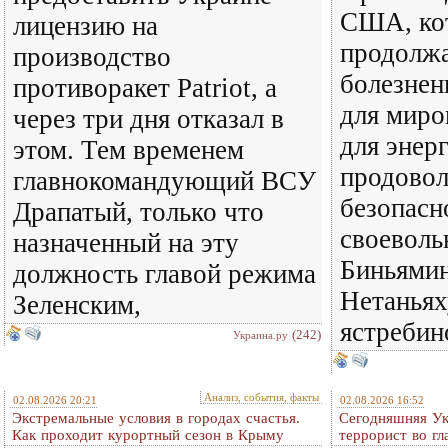
США, ко
лицензию на
продолж
производство
болезнен
противоракет Patriot, а
для миро
через три дня отказал в
для энер
этом. Тем временем
продовол
главнокомандующий ВСУ
безопасн
Драпатый, только что
своеволь
назначенный на эту
Биньямин
должность главой режима
Нетаньях
Зеленским,
ястребин
(242)
Украина.ру
Анализ, события, факты
02.08.2026 20:21
02.08.2026 16:52
Экстремальные условия в городах счастья.
Сегодняшняя Ук
Как проходит курортный сезон в Крыму
террорист во гл