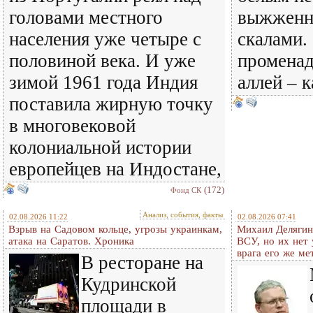
головами местного
выжженн
населения уже четыре с
скалами. 
половиной века. И уже
променад
зимой 1961 года Индия
аллей – 
поставила жирную точку
в многовековой
колониальной истории
европейцев на Индостане,
(172)
Фонд СК
Анализ, события, факты
02.08.2026 11:22
02.08.2026 07:41
Взрыв на Садовом кольце, угрозы украинкам,
Михаил Делягин
атака на Саратов. Хроника
ВСУ, но их нет
врага его же м
В ресторане на
Кудринской
площади в