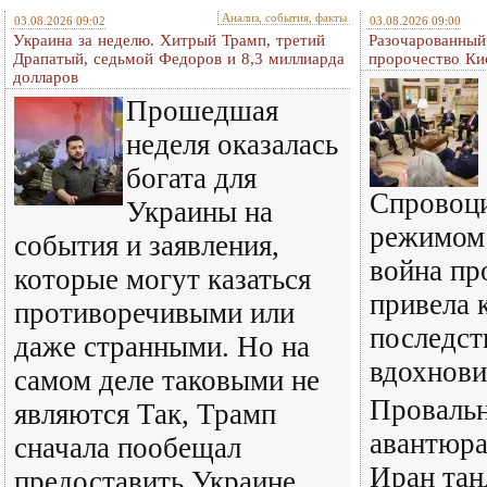
Анализ, события, факты
03.08.2026 09:02
03.08.2026 09:00
Украина за неделю. Хитрый Трамп, третий
Разочарованный
Драпатый, седьмой Федоров и 8,3 миллиарда
пророчество Ки
долларов
Прошедшая
неделя оказалась
богата для
Спровоц
Украины на
режимом
события и заявления,
война пр
которые могут казаться
привела 
противоречивыми или
последст
даже странными. Но на
вдохнови
самом деле таковыми не
Провальн
являются Так, Трамп
авантюра
сначала пообещал
Иран тан
предоставить Украине