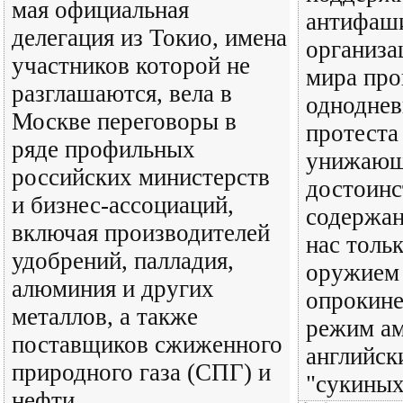
мая официальная
антифаш
делегация из Токио, имена
организа
участников которой не
мира про
разглашаются, вела в
одноднев
Москве переговоры в
протеста
ряде профильных
унижающ
российских министерств
достоинс
и бизнес-ассоциаций,
содержан
включая производителей
нас тольк
удобрений, палладия,
оружием 
алюминия и других
опрокине
металлов, а также
режим ам
поставщиков сжиженного
английск
природного газа (СПГ) и
"сукиных
нефти.