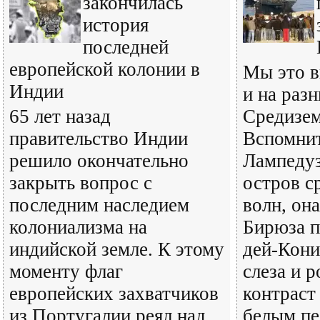
закончилась
история
последней
европейской колонии в
Мы это в
Индии
и на раз
65 лет назад
Средизем
правительство Индии
Вспомнит
решило окончательно
Лампедуз
закрыть вопрос с
остров с
последним наследием
волн, она
колониализма на
Бирюза п
индийской земле. К этому
дей-Кони
моменту флаг
слеза и 
европейских захватчиков
контраст
из Португалии реял над
белым пе