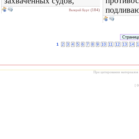
противос
захваченных судов,
подлива
(184)
Валерий Бурт
1
2
3
4
5
6
7
8
9
10
11
12
13
14
1
При цитировании материалов с
[
0