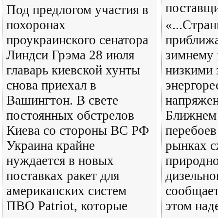
поставщ
Под предлогом участия в
похоронах
«...Стра
проукраинского сенатора
приближа
Линдси Грэма 28 июля
зимнему 
главарь киевской хунты
низкими 
снова приехал в
энергоре
Вашингтон. В свете
напряжен
постоянных обстрелов
Ближнем 
Киева со стороны ВС РФ
перебоев
Украина крайне
рынках 
нуждается в новых
природно
поставках ракет для
дизельно
американских систем
сообщает
ПВО Patriot, которые
этом над