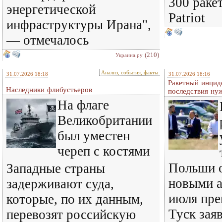
300 раке
энергетической
Patriot
инфраструктуры Ирана",
— отмечалось
(210)
Украина.ру
Анализ, события, факты
31.07.2026 18:18
31.07.2026 18:16
Ракетный инцид
Наследники флибустьеров
последствия ну
На флаге
Великобритании
был уместен
череп с костями
Польши о
Западные страны
новыми а
задерживают суда,
июля пре
которые, по их данным,
Туск зая
перевозят российскую