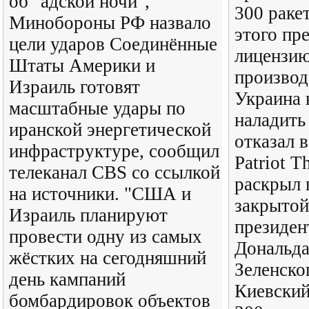
об "адской ночи",
300 ракет
Минобороны РФ назвало
этого пр
цели ударов Соединённые
лицензию
Штаты Америки и
производ
Израиль готовят
Украина 
масштабные удары по
наладить
иранской энергетической
отказал в
инфраструктуре, сообщил
Patriot T
телеканал CBS со ссылкой
раскрыл 
на источники. "США и
закрытой
Израиль планируют
президе
провести одну из самых
Дональда
жёстких на сегодняшний
Зеленско
день кампаний
Киевский
бомбардировок объектов