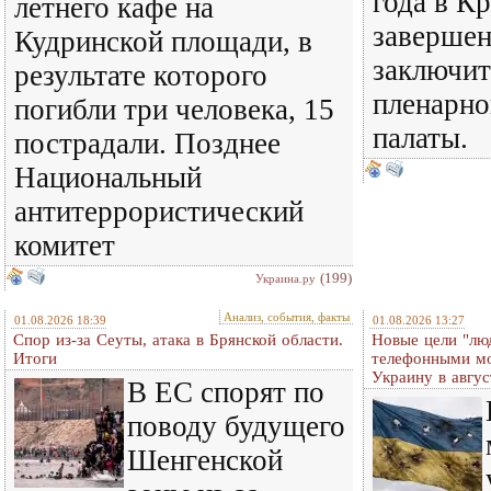
года в К
летнего кафе на
завершен
Кудринской площади, в
заключит
результате которого
пленарно
погибли три человека, 15
палаты.
пострадали. Позднее
Национальный
антитеррористический
комитет
(199)
Украина.ру
Анализ, события, факты
01.08.2026 18:39
01.08.2026 13:27
Спор из-за Сеуты, атака в Брянской области.
Новые цели "лю
Итоги
телефонными м
Украину в авгус
В ЕС спорят по
поводу будущего
Шенгенской