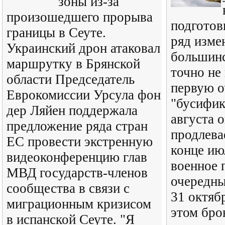
зоны из-за
произошедшего прорыва
подготов
границы в Сеуте.
ряд изме
Украинский дрон атаковал
большинс
маршрутку в Брянской
точно не
области Председатель
первую о
Еврокомиссии Урсула фон
"бусифик
дер Ляйен поддержала
августа 
предложение ряда стран
продлева
ЕС провести экстренную
конце ию
видеоконференцию глав
военное 
МВД государств-членов
очередны
сообщества в связи с
31 октяб
миграционным кризисом
этом бро
в испанской Сеуте. "Я