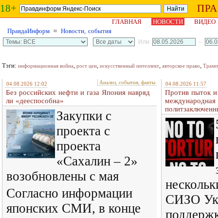
18+
ПР
ГЛАВНАЯ
НОВОСТИ
ВИДЕО
ПравдаИнформ
≈
Новости, события
Или:
–
Тэги:
,
,
,
,
информационная война
рост цен
искусственный интеллект
авторское право
Трамп
Анализ, события, факты
04.08.2026 12:02
04.08.2026 11:57
Без российских нефти и газа Япония навряд
Против пыток и
ли «дееспособна»
международная 
политзаключенн
Закупки с
проекта с
проекта
«Сахалин – 2»
возобновлены с мая
нескольк
Согласно информации
СИЗО Ук
японских СМИ, в конце
поддерж