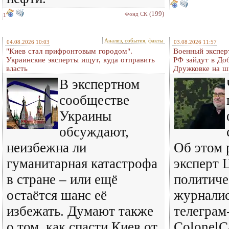
(199)
Фонд СК
1
Анализ, события, факты
04.08.2026 10:03
03.08.2026 11:57
"Киев стал прифронтовым городом".
Военный экспер
Украинские эксперты ищут, куда отправить
РФ зайдут в До
власть
Дружковке на ш
В экспертном
сообществе
Украины
обсуждают,
неизбежна ли
Об этом 
гуманитарная катастрофа
эксперт 
в стране – или ещё
политиче
остаётся шанс её
журналис
избежать. Думают также
телеграм
о том, как спасти Киев от
ColonelC