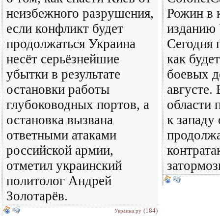
неизбежного разрушения,
Рожин в 
если конфликт будет
изданию 
продолжаться Украина
Сегодня 
несёт серьёзнейшие
как будет
убытки в результате
боевых д
остановки работы
августе.
глубоководных портов, а
области 
остановка вызвана
к западу
ответными атаками
продолжа
российской армии,
контрата
отметил украинский
затормоз
политолог Андрей
Золотарёв.
(184)
Украина.ру