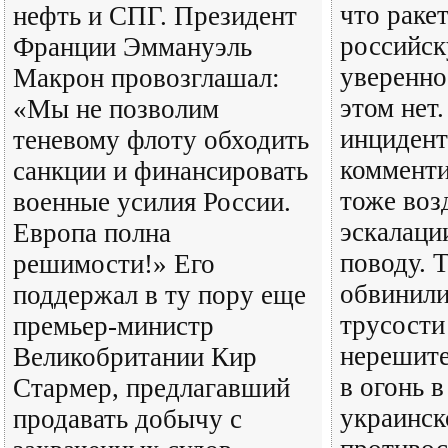
что раке
нефть и СПГ. Президент
российск
Франции Эммануэль
уверенно
Макрон провозглашал:
этом нет
«Мы не позволим
инцидент
теневому флоту обходить
коммент
санкции и финансировать
тоже воз
военные усилия России.
эскалаци
Европа полна
поводу. 
решимости!» Его
обвинили
поддержал в ту пору еще
трусости
премьер-министр
нерешите
Великобритании Кир
в огонь в
Стармер, предлагавший
украинск
продавать добычу с