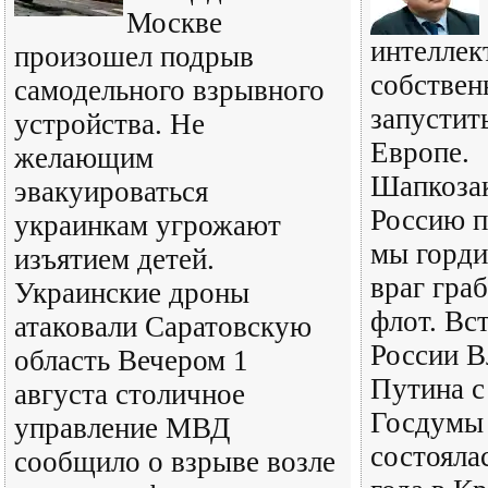
Москве
интеллек
произошел подрыв
собствен
самодельного взрывного
запустит
устройства. Не
Европе.
желающим
Шапкозак
эвакуироваться
Россию п
украинкам угрожают
мы горди
изъятием детей.
враг гра
Украинские дроны
флот. Вс
атаковали Саратовскую
России В
область Вечером 1
Путина с
августа столичное
Госдумы 
управление МВД
состояла
сообщило о взрыве возле