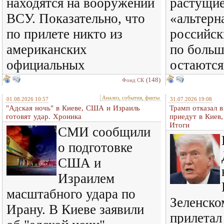
находятся на вооружении
растущи
ВСУ. Показательно, что
«альтерн
по прилете никто из
российск
американских
по больш
официальных
остаются
(148)
Фонд СК
Анализ, события, факты
01.08.2026 10:57
31.07.2026 19:08
"Адская ночь" в Киеве, США и Израиль
Трамп отказал 
готовят удар. Хроника
приедут в Киев
Итоги
СМИ сообщили
о подготовке
США и
Израилем
масштабного удара по
Зеленском
Ирану. В Киеве заявили
прилетал