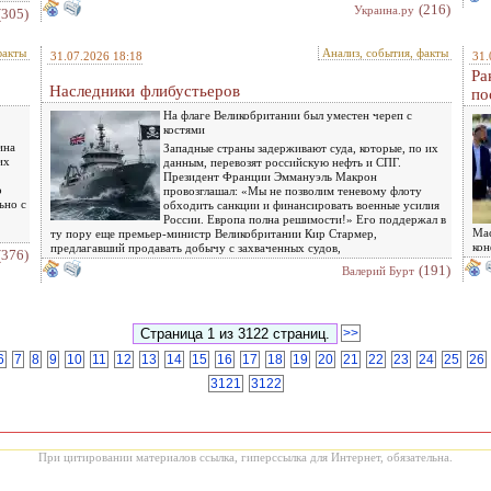
(216)
Украина.ру
(305)
факты
Анализ, события, факты
31.07.2026 18:18
31.
Ра
Наследники флибустьеров
по
На флаге Великобритании был уместен череп с
костями
ина
Западные страны задерживают суда, которые, по их
их
данным, перевозят российскую нефть и СПГ.
Президент Франции Эммануэль Макрон
о
провозглашал: «Мы не позволим теневому флоту
ьно с
обходить санкции и финансировать военные усилия
России. Европа полна решимости!» Его поддержал в
.
Мас
ту пору еще премьер-министр Великобритании Кир Стармер,
кон
предлагавший продавать добычу с захваченных судов,
(376)
(191)
Валерий Бурт
>>
6
7
8
9
10
11
12
13
14
15
16
17
18
19
20
21
22
23
24
25
26
3121
3122
При цитировании материалов ссылка, гиперссылка для Интернет, обязательна.