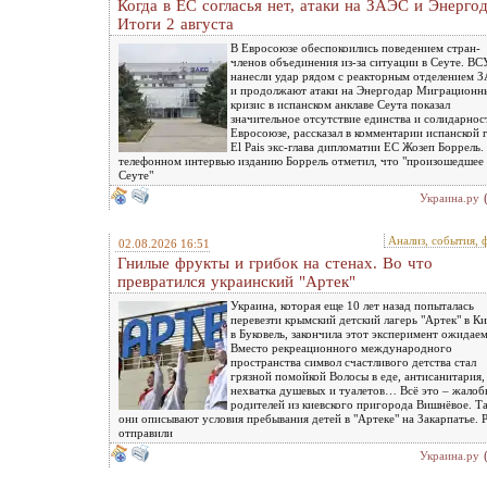
Когда в ЕС согласья нет, атаки на ЗАЭС и Энергод
Итоги 2 августа
В Евросоюзе обеспокоились поведением стран-
членов объединения из-за ситуации в Сеуте. ВС
нанесли удар рядом с реакторным отделением 
и продолжают атаки на Энергодар Миграционн
кризис в испанском анклаве Сеута показал
значительное отсутствие единства и солидарнос
Евросоюзе, рассказал в комментарии испанской г
El Pais экс-глава дипломатии ЕС Жозеп Боррель.
телефонном интервью изданию Боррель отметил, что "произошедшее 
Сеуте"
Украина.ру
Анализ, события, 
02.08.2026 16:51
Гнилые фрукты и грибок на стенах. Во что
превратился украинский "Артек"
Украина, которая еще 10 лет назад попыталась
перевезти крымский детский лагерь "Артек" в Ки
в Буковель, закончила этот эксперимент ожидаем
Вместо рекреационного международного
пространства символ счастливого детства стал
грязной помойкой Волосы в еде, антисанитария,
нехватка душевых и туалетов… Всё это – жалоб
родителей из киевского пригорода Вишнёвое. Т
они описывают условия пребывания детей в "Артеке" на Закарпатье. 
отправили
Украина.ру