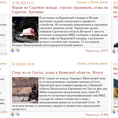
факты
Анализ, события, факты
02.08.2026 11:22
02.
Взрыв на Садовом кольце, угрозы украинкам, атака на
Ми
Саратов. Хроника
их
ме
В ресторане на Кудринской площади в Москве
х
произошел подрыв самодельного взрывного
осить
устройства. Не желающим эвакуироваться украинкам
угрожают изъятием детей. Украинские дроны
атаковали Саратовскую область Вечером 1 августа
мечу
столичное управление МВД сообщило о взрыве возле
летнего кафе на Кудринской площади, в результате
которого погибли три человека, 15 пострадали.
и", —
Позднее Национальный антитеррористический комитет
(207)
Украина.ру
(117)
факты
Анализ, события, факты
01.08.2026 18:39
01.
у
Но
Спор из-за Сеуты, атака в Брянской области. Итоги
мо
В ЕС спорят по поводу будущего Шенгенской зоны
рой
из-за произошедшего прорыва границы в Сеуте.
Украинский дрон атаковал маршрутку в Брянской
области Председатель Еврокомиссии Урсула фон дер
Ляйен поддержала предложение ряда стран ЕС
.
провести экстренную видеоконференцию глав МВД
государств-членов сообщества в связи с
него
миграционным кризисом в испанской Сеуте. "Я
вам,
получила письма от нескольких лидеров и приветствую предложение
при
провести в
(228)
(146)
Украина.ру