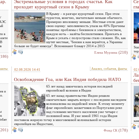
ар.
Экстремальные условия в городах счастья. Как
Се
проходит курортный сезон в Крыму
гл
В Крыму – в разгаре курортный сезон. При этом
У
туристов, конечно, значительно меньше обычного.
ЗАЭС
Примерно вполовину меньше. Местные отели дают
ый
свою оценку: заполняемость упала на 40% Причины
понятны: проблемы с бензином и электричеством,
ти в
каждую ночь – налёты беспилотников. Приехать в
азете
Крым и уехать с полуострова стало сложнее. Но, как
 В
шутят местные, "бензин к нам вернётся, а Украины
в
больше не будет никогда". Вспоминают блэкаут 2014 и 2015
Sta
тер
(210)
Елена Мурзина
(186)
факты
Анализ, события, факты
02.08.2026 14:41
02.
Ла
Освобождение Гоа, или Как Индия победила НАТО
бе
65 лет назад закончилась история последней
европейской колонии в Индии
ев и
о.
65 лет назад правительство Индии решило
окончательно закрыть вопрос с последним наследием
колониализма на индийской земле. К этому моменту
флаг европейских захватчиков из Португалии реял
ы
над головами местного населения уже четыре с
ак
половиной века. И уже зимой 1961 года Индия
Ребят
поставила жирную точку в многовековой колониальной истории
кам
европейцев на Индостане,
(201)
(178)
Фонд СК