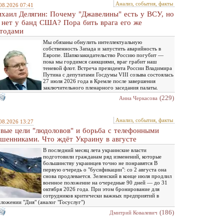
Анализ, события, факты
08.2026 07:41
хаил Делягин: Почему "Джавелины" есть у ВСУ, но
 нет у банд США? Пора бить врага его же
тодами
Мы обязаны обнулить интеллектуальную
собственность Запада и запустить аварийность в
Европе. Шапкозакидательство Россию погубит —
пока мы гордимся санкциями, враг грабит наш
теневой флот. Встреча президента России Владимира
Путина с депутатами Госдумы VIII созыва состоялась
27 июля 2026 года в Кремле после завершения
заключительного пленарного заседания палаты.
(229)
Анна Черкасова
Анализ, события, факты
08.2026 13:27
вые цели "людоловов" и борьба с телефонными
шенниками. Что ждёт Украину в августе
В последний месяц лета украинские власти
подготовили гражданам ряд изменений, которые
большинству украинцев точно не понравятся В
первую очередь о "бусификации": со 2 августа она
снова продлевается. Зеленский в конце июля продлил
военное положение на очередные 90 дней — до 31
октября 2026 года. При этом бронирование для
сотрудников критически важных предприятий в
ложении "Дия" (аналог "Госуслуг")
(186)
Дмитрий Ковалевич