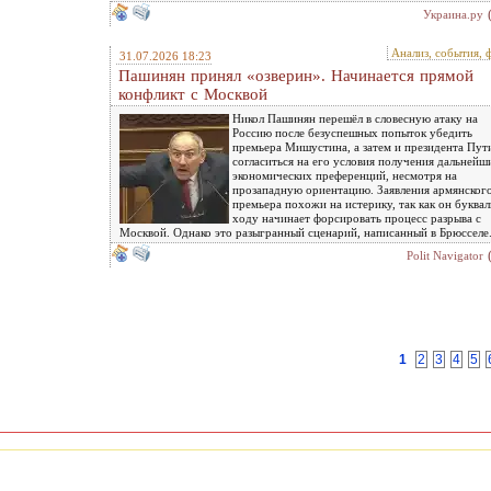
Украина.ру
Анализ, события, 
31.07.2026 18:23
Пашинян принял «озверин». Начинается прямой
конфликт с Москвой
Никол Пашинян перешёл в словесную атаку на
Россию после безуспешных попыток убедить
премьера Мишустина, а затем и президента Пут
согласиться на его условия получения дальнейш
экономических преференций, несмотря на
прозападную ориентацию. Заявления армянског
премьера похожи на истерику, так как он буквал
ходу начинает форсировать процесс разрыва с
Москвой. Однако это разыгранный сценарий, написанный в Брюсселе
Polit Navigator
1
2
3
4
5