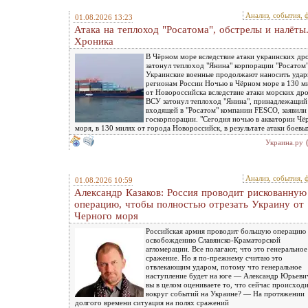
Анализ, события, 
01.08.2026 13:23
Атака на теплоход "Росатома", обстрелы и налёты
Хроника
В Чёрном море вследствие атаки украинских др
затонул теплоход "Янина" корпорации "Росатом"
Украинские военные продолжают наносить удар
регионам России Ночью в Чёрном море в 130 м
от Новороссийска вследствие атаки морских др
ВСУ затонул теплоход "Янина", принадлежащий
входящей в "Росатом" компании FESCO, заявили
госкорпорации. "Сегодня ночью в акватории Чё
моря, в 130 милях от города Новороссийск, в результате атаки боевых
Украина.ру
Анализ, события, 
01.08.2026 10:59
Александр Казаков: Россия проводит рискованную
операцию, чтобы полностью отрезать Украину от
Черного моря
Российская армия проводит большую операцию
освобождению Славянско-Краматорской
агломерации. Все полагают, что это генеральное
сражение. Но я по-прежнему считаю это
отвлекающим ударом, потому что генеральное
наступление будет на юге — Александр Юрьевич
вы в целом оцениваете то, что сейчас происход
вокруг событий на Украине? — На протяжении
долгого времени ситуация на полях сражений