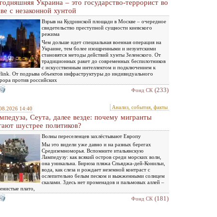
годняшняя Украина – это государство-террорист во
аве с незаконной хунтой
Взрыв на Кудринской площади в Москве – очередное
свидетельство преступной сущности киевского
режима
Чем дольше идет специальная военная операция на
Украине, тем более изощренными и иезуитскими
становятся методы действий хунты Зеленского. От
традиционных ракет до современных беспилотников
с искусственным интеллектом и подключением к
rlink. От подрыва объектов инфраструктуры до индивидуального
рора против российских
(233)
Фонд СК
Анализ, события, факты
08.2026 14:40
мпедуза, Сеута, далее везде: почему мигранты
гают шустрее политиков?
Волны переселенцев захлёстывают Европу
Мы это видели уже давно и на разных берегах
Средиземноморья. Вспомните итальянскую
Лампедузу: как всякий остров среди морских волн,
она уникальна. Бирюза пляжа Спьяджа-дей-Конильи,
вода, как слеза и рождает неземной контраст с
ослепительно белым песком и выжженными солнцем
скалами. Здесь нет променадов и пальмовых аллей –
енистые плато,
(181)
Фонд СК