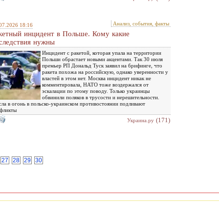
Анализ, события, факты
07.2026 18:16
кетный инцидент в Польше. Кому какие
следствия нужны
Инцидент с ракетой, которая упала на территории
Польши обрастает новыми акцентами. Так 30 июля
премьер РП Дональд Туск заявил на брифинге, что
ракета похожа на российскую, однако уверенности у
властей в этом нет. Москва инцидент никак не
комментировала, НАТО тоже воздержался от
эскалации по этому поводу. Только украинцы
обвинили поляков в трусости и нерешительности.
ла в огонь в польско-украинском противостоянии подливают
фликты
(171)
Украина.ру
27
28
29
30