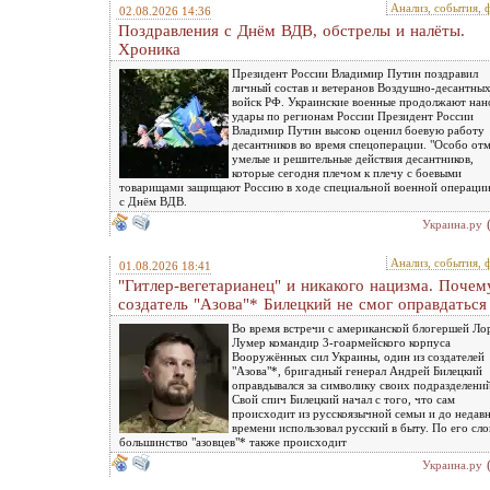
Анализ, события, 
02.08.2026 14:36
Поздравления с Днём ВДВ, обстрелы и налёты.
Хроника
Президент России Владимир Путин поздравил
личный состав и ветеранов Воздушно-десантны
войск РФ. Украинские военные продолжают нан
удары по регионам России Президент России
Владимир Путин высоко оценил боевую работу
десантников во время спецоперации. "Особо от
умелые и решительные действия десантников,
которые сегодня плечом к плечу с боевыми
товарищами защищают Россию в ходе специальной военной операци
с Днём ВДВ.
Украина.ру
Анализ, события, 
01.08.2026 18:41
"Гитлер-вегетарианец" и никакого нацизма. Почем
создатель "Азова"* Билецкий не смог оправдаться
Во время встречи с американской блогершей Ло
Лумер командир 3-гоармейского корпуса
Вооружённых сил Украины, один из создателей
"Азова"*, бригадный генерал Андрей Билецкий
оправдывался за символику своих подразделений
Свой спич Билецкий начал с того, что сам
происходит из русскоязычной семьи и до недав
времени использовал русский в быту. По его сло
большинство "азовцев"* также происходит
Украина.ру