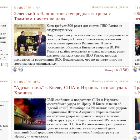
факты
Анализ, события, факты
01.08.2026 11:13
01.
.
Зеленский в Вашингтоне: очередная встреча c
Об
Трампом ничего не дала
не
онов
Киев требует 300 ракет для систем ПВО Patriot на
.
следующую зиму
ы по
Под предлогом участия в похоронах проукраинского
илях
сенатора Линдси Грэма 28 июля главарь киевской
онов
хунты снова приехал в Вашингтон. В свете
постоянных обстрелов Киева со стороны ВС РФ
 в
Украина крайне нуждается в новых поставках ракет
рного
для американских систем ПВО Patriot, которые
...",
находятся на вооружении ВСУ. Показательно, что по прилете никто из
рас
американских официальных
так
(192)
(156)
Фонд СК
факты
Анализ, события, факты
01.08.2026 10:57
31.
"Адская ночь" в Киеве, США и Израиль готовят удар.
Тр
Хроника
в 
СМИ сообщили о подготовке США и Израилем
масштабного удара по Ирану. В Киеве заявили об
 по
"адской ночи", Минобороны РФ назвало цели ударов
Соединённые Штаты Америки и Израиль готовят
масштабные удары по иранской энергетической
инфраструктуре, сообщил телеканал CBS со ссылкой
на источники. "США и Израиль планируют провести
, как
одну из самых жёстких на сегодняшний день
ит
кампаний бомбардировок объектов энергетической инфраструктуры
пер
Ирана", — отмечалось