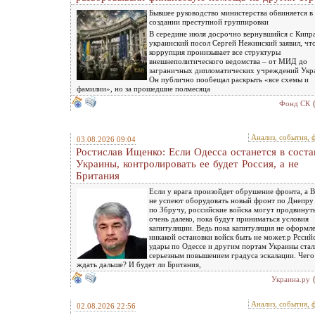
Бывшее руководство министерства обвиняется в
создании преступной группировки
В середине июля досрочно вернувшийся с Кипр
украинский посол Сергей Нежинский заявил, чт
коррупция пронизывает все структуры
внешнеполитического ведомства – от МИД до
заграничных дипломатических учреждений Укр
Он публично пообещал раскрыть «все схемы и
фамилии», но за прошедшие полмесяца
Фонд СК
Анализ, события, 
03.08.2026 09:04
Ростислав Ищенко: Если Одесса останется в соста
Украины, контролировать ее будет Россия, а не
Британия
Если у врага произойдет обрушение фронта, а 
не успеют оборудовать новый фронт по Днепру
по Збручу, российские войска могут продвинут
очень далеко, пока будут приниматься условия
капитуляции. Ведь пока капитуляция не оформле
никакой остановки войск быть не может.р Рссий
удары по Одессе и другим портам Украины стал
серьезным повышением градуса эскалации. Чего
ждать дальше? И будет ли Британия,
Украина.ру
Анализ, события, 
02.08.2026 22:56