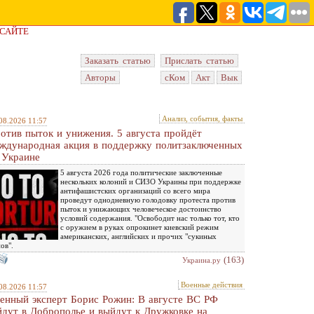
 САЙТЕ
Заказать статью
Прислать статью
Авторы
сКом
Акт
Вык
Анализ, события, факты
08.2026 11:57
отив пыток и унижения. 5 августа пройдёт
ждународная акция в поддержку политзаключенных
 Украине
5 августа 2026 года политические заключенные
нескольких колоний и СИЗО Украины при поддержке
антифашистских организаций со всего мира
проведут однодневную голодовку протеста против
пыток и унижающих человеческое достоинство
условий содержания. "Освободит нас только тот, кто
с оружием в руках опрокинет киевский режим
американских, английских и прочих "сукиных
ов".
(163)
Украина.ру
Военные действия
08.2026 11:57
енный эксперт Борис Рожин: В августе ВС РФ
йдут в Доброполье и выйдут к Дружковке на