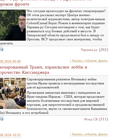
роком фронте
Что сегодня происходит на фронтах спецоперации?
Об этом рассказал эксперт Центра военно-
политической журналистики, автор телеграм-канала
ColonelCassad Борис Рожин в комментарии изданию
Украина.ру Сегодня поговорим о том, как будет
развиваться ход боевых действий в августе. В
Запорожской области продолжатся бои к западу от
Орехова. ВСУ продолжат свои контратаки, чтобы
ормозить
(262)
Украина.ру
Анализ, события, факты
08.2026 09:00
зочарованный Трамп, израильское лобби и
орочество Киссинджера
Спровоцированная режимом Нетаньяху война
против Ирана привела к неожиданным последствия
для её вдохновителей
Провальная заморская авантюра с нападением на
Иран тандема Израиль – США, которая продолжает
множить болезненные последствия для мировой
торговли, для энергетической и продовольственной
безопасности, вкупе со своевольничанием Биньямина
би) Нетаньяху и его ястребиной
(311)
Фонд СК
Анализ, события, факты
08.2026 16:52