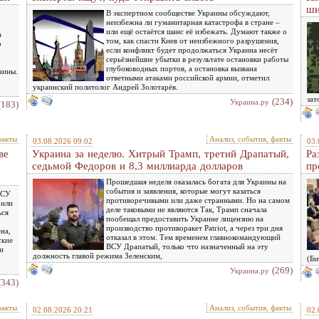
ши
В экспертном сообществе Украины обсуждают,
неизбежна ли гуманитарная катастрофа в стране –
или ещё остаётся шанс её избежать. Думают также о
а
том, как спасти Киев от неизбежного разрушения,
о
если конфликт будет продолжаться Украина несёт
серьёзнейшие убытки в результате остановки работы
глубоководных портов, а остановка вызвана
аины.
ответными атаками российской армии, отметил
украинский политолог Андрей Золотарёв.
зат
(234)
Украина.ру
(183)
факты
Анализ, события, факты
03.08.2026 09:02
03.
ве
Украина за неделю. Хитрый Трамп, третий Драпатый,
Ра
седьмой Федоров и 8,3 миллиарда долларов
пр
Прошедшая неделя оказалась богата для Украины на
события и заявления, которые могут казаться
ВСУ
противоречивыми или даже странными. Но на самом
 или
деле таковыми не являются Так, Трамп сначала
ься
пообещал предоставить Украине лицензию на
производство противоракет Patriot, а через три дня
на,
отказал в этом. Тем временем главнокомандующий
ские
ВСУ Драпатый, только что назначенный на эту
и
должность главой режима Зеленским,
(Би
(269)
Украина.ру
(343)
факты
Анализ, события, факты
02.08.2026 20:21
02.