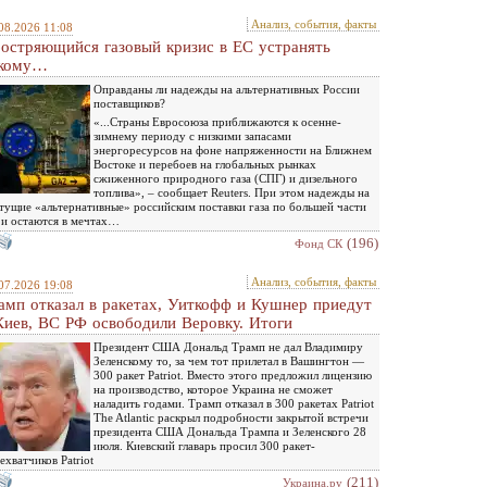
Анализ, события, факты
08.2026 11:08
остряющийся газовый кризис в ЕС устранять
кому…
Оправданы ли надежды на альтернативных России
поставщиков?
«...Страны Евросоюза приближаются к осенне-
зимнему периоду с низкими запасами
энергоресурсов на фоне напряженности на Ближнем
Востоке и перебоев на глобальных рынках
сжиженного природного газа (СПГ) и дизельного
топлива», – сообщает Reuters. При этом надежды на
тущие «альтернативные» российским поставки газа по большей части
 и остаются в мечтах…
(196)
Фонд СК
Анализ, события, факты
07.2026 19:08
амп отказал в ракетах, Уиткофф и Кушнер приедут
Киев, ВС РФ освободили Веровку. Итоги
Президент США Дональд Трамп не дал Владимиру
Зеленскому то, за чем тот прилетал в Вашингтон —
300 ракет Patriot. Вместо этого предложил лицензию
на производство, которое Украина не сможет
наладить годами. Трамп отказал в 300 ракетах Patriot
The Atlantic раскрыл подробности закрытой встречи
президента США Дональда Трампа и Зеленского 28
июля. Киевский главарь просил 300 ракет-
ехватчиков Patriot
(211)
Украина.ру