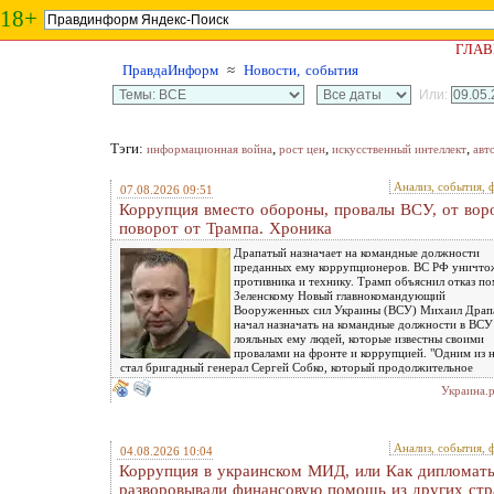
18+
ГЛАВ
ПравдаИнформ
≈
Новости, события
Или:
Тэги:
,
,
,
информационная война
рост цен
искусственный интеллект
авт
Анализ, события, 
07.08.2026 09:51
Коррупция вместо обороны, провалы ВСУ, от вор
поворот от Трампа. Хроника
Драпатый назначает на командные должности
преданных ему коррупционеров. ВС РФ уничт
противника и технику. Трамп объяснил отказ п
Зеленскому Новый главнокомандующий
Вооруженных сил Украины (ВСУ) Михаил Драп
начал назначать на командные должности в ВСУ
лояльных ему людей, которые известны своими
провалами на фронте и коррупцией. "Одним из 
стал бригадный генерал Сергей Собко, который продолжительное
Украина.
Анализ, события, 
04.08.2026 10:04
Коррупция в украинском МИД, или Как дипломат
разворовывали финансовую помощь из других стр