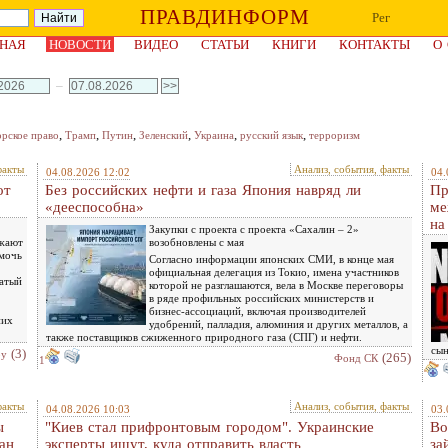
ПРАВДИНФОРМ
Рег
НАЯ
НОВОСТИ
ВИДЕО
СТАТЬИ
КНИГИ
КОНТАКТЫ
О
–
,
,
,
,
,
,
орское право
Трамп
Путин
Зеленский
Украина
русский язык
терроризм
факты
Анализ, события, факты
04.08.2026 12:02
04.
от
Без российских нефти и газа Япония навряд ли
Пр
«дееспособна»
ме
на
Закупки с проекта с проекта «Сахалин – 2»
ожают
возобновлены с мая
омочь
Согласно информации японских СМИ, в конце мая
официальная делегация из Токио, имена участников
атый
которой не разглашаются, вела в Москве переговоры
в ряде профильных российских министерств и
бизнес-ассоциаций, включая производителей
них
удобрений, палладия, алюминия и других металлов, а
также поставщиков сжиженного природного газа (СПГ) и нефти.
сын
(3)
ру
(265)
Фонд СК
1
факты
Анализ, события, факты
04.08.2026 10:03
03.
ы
"Киев стал прифронтовым городом". Украинские
Во
ан
эксперты ищут, куда отправить власть
за