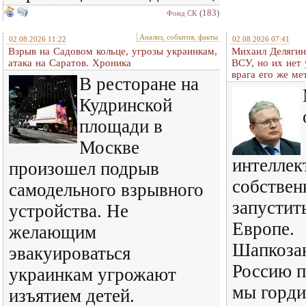
(183)
Фонд СК
Анализ, события, факты
02.08.2026 11:22
02.08.2026 07:41
Взрыв на Садовом кольце, угрозы украинкам,
Михаил Делягин
атака на Саратов. Хроника
ВСУ, но их нет
врага его же м
В ресторане на
Кудринской
площади в
Москве
интеллек
произошел подрыв
собствен
самодельного взрывного
запустит
устройства. Не
Европе.
желающим
Шапкозак
эвакуироваться
Россию п
украинкам угрожают
мы горди
изъятием детей.