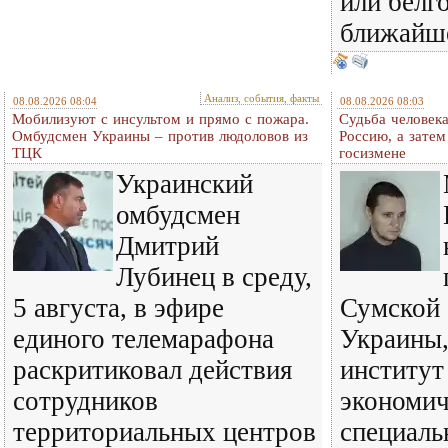
или белг
ближайш
Анализ, события, факты
08.08.2026 08:04
08.08.2026 08:03
Мобилизуют с инсультом и прямо с пожара.
Судьба человека
Омбудсмен Украины – против людоловов из
Россию, а затем
ТЦК
госизмене
Украинский
омбудсмен
Дмитрий
Лубинец в среду,
5 августа, в эфире
Сумской 
единого телемарафона
Украины,
раскритиковал действия
институт
сотрудников
экономич
территориальных центров
специаль