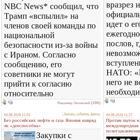
вразрез 
NBC News* сообщил, что
официаль
Трамп «вспылил» на
идет о ег
членов своей команды по
ежегодн
национальной
послов, г
безопасности из-за войны
невозмо
с Ираном. Согласно
вступлен
сообщению, его
НАТО: «
советники не могут
него не 
прийти к согласию
необход
относительно
(180)
Владимир Овчинский
Анализ, события, факты
04.08.2026 12:02
04.08.2026 11:57
Без российских нефти и газа Япония навряд
Против пыток и
ли «дееспособна»
международная 
политзаключенн
Закупки с