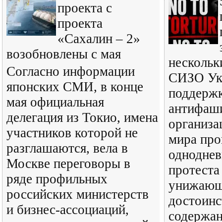
проекта с
проекта
«Сахалин – 2»
возобновлены с мая
нескольк
Согласно информации
СИЗО Ук
японских СМИ, в конце
поддерж
мая официальная
антифаш
делегация из Токио, имена
организа
участников которой не
мира про
разглашаются, вела в
одноднев
Москве переговоры в
протеста
ряде профильных
унижающ
российских министерств
достоинс
и бизнес-ассоциаций,
содержан