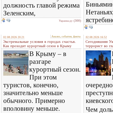
Биньямин
должность главой режима
Нетаньях
Зеленским,
ястребин
(300)
Украина.ру
Анализ, события, факты
02.08.2026 20:21
02.08.2026 16:52
Экстремальные условия в городах счастья.
Сегодняшняя Ук
Как проходит курортный сезон в Крыму
террорист во гл
В Крыму – в
разгаре
курортный сезон.
При этом
туристов, конечно,
очередно
значительно меньше
преступн
обычного. Примерно
киевског
вполовину меньше.
Чем доль