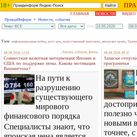
18+
ПР
ГЛАВНАЯ
НОВОСТИ
ВИДЕО
ПравдаИнформ
≈
Новости, события
Или:
–
Тэги:
,
,
,
,
информационная война
рост цен
искусственный интеллект
авторское право
Трамп
Анализ, события, факты
08.08.2026 12:01
08.08.2026 08:37
Совместная валютная интервенция Японии и
Записки отпускн
США по поддержке иены. Какова мотивация
приграничья
Вашингтона?
На пути к
разрушению
существующего
достопри
мирового
полезно 
финансового порядка
новыми в
Специалисты знают, что
точнее, 
японская иена является