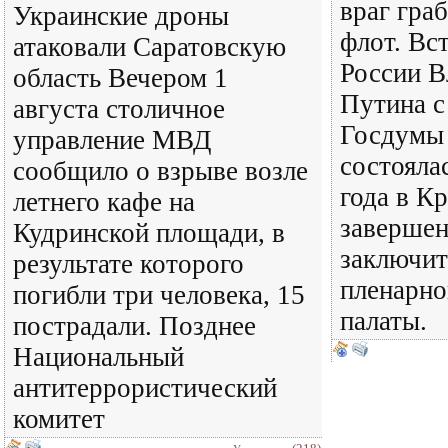
враг гра
Украинские дроны
флот. Вс
атаковали Саратовскую
России В
область Вечером 1
Путина с
августа столичное
Госдумы 
управление МВД
состояла
сообщило о взрыве возле
года в К
летнего кафе на
завершен
Кудринской площади, в
заключит
результате которого
пленарно
погибли три человека, 15
палаты.
пострадали. Позднее
Национальный
антитеррористический
комитет