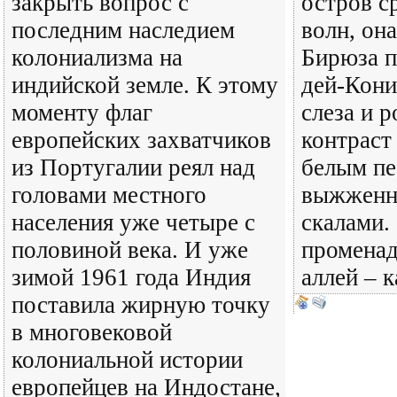
закрыть вопрос с
остров с
последним наследием
волн, она
колониализма на
Бирюза п
индийской земле. К этому
дей-Кони
моменту флаг
слеза и 
европейских захватчиков
контраст
из Португалии реял над
белым пе
головами местного
выжженн
населения уже четыре с
скалами. 
половиной века. И уже
променад
зимой 1961 года Индия
аллей – 
поставила жирную точку
в многовековой
колониальной истории
европейцев на Индостане,