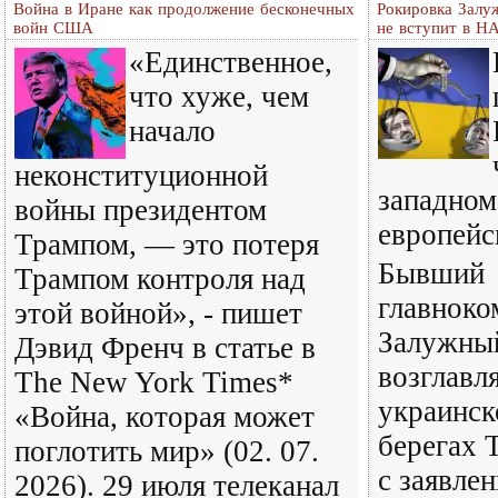
Война в Иране как продолжение бесконечных
Рокировка Залу
войн США
не вступит в Н
«Единственное,
что хуже, чем
начало
неконституционной
западном
войны президентом
европейс
Трампом, — это потеря
Бывший
Трампом контроля над
главнок
этой войной», - пишет
Залужный
Дэвид Френч в статье в
возглав
The New York Times*
украинск
«Война, которая может
берегах 
поглотить мир» (02. 07.
с заявле
2026). 29 июля телеканал