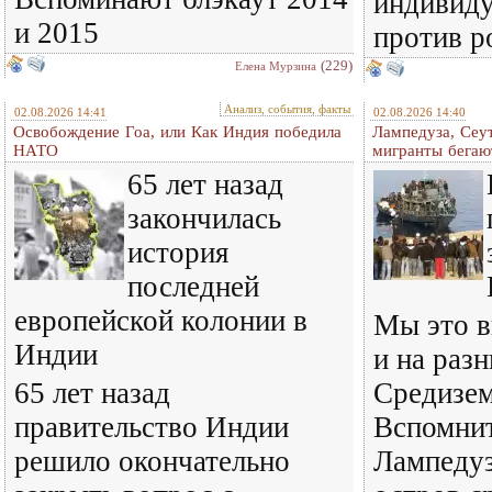
индивиду
и 2015
против р
(229)
Елена Мурзина
Анализ, события, факты
02.08.2026 14:41
02.08.2026 14:40
Освобождение Гоа, или Как Индия победила
Лампедуза, Сеут
НАТО
мигранты бегаю
65 лет назад
закончилась
история
последней
европейской колонии в
Мы это в
Индии
и на раз
65 лет назад
Средизем
правительство Индии
Вспомнит
решило окончательно
Лампедуз