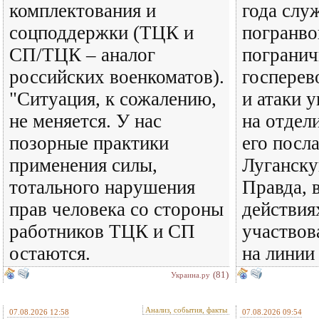
комплектования и
года слу
соцподдержки (ТЦК и
погранво
СП/ТЦК – аналог
погранич
российских военкоматов).
госперев
"Ситуация, к сожалению,
и атаки 
не меняется. У нас
на отдел
позорные практики
его посл
применения силы,
Луганску
тотального нарушения
Правда, 
прав человека со стороны
действия
работников ТЦК и СП
участвов
остаются.
на линии
(81)
Украина.ру
Анализ, события, факты
07.08.2026 12:58
07.08.2026 09:54