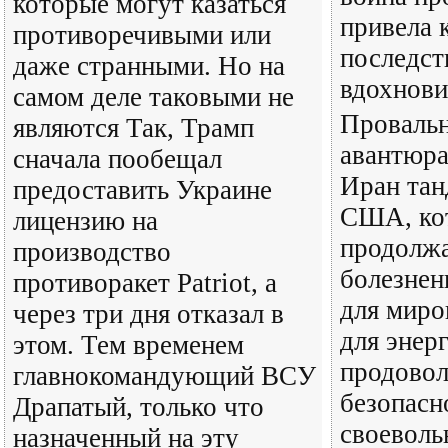
которые могут казаться
привела 
противоречивыми или
последст
даже странными. Но на
вдохнови
самом деле таковыми не
Провальн
являются Так, Трамп
авантюра
сначала пообещал
Иран тан
предоставить Украине
США, ко
лицензию на
продолж
производство
болезнен
противоракет Patriot, а
для миро
через три дня отказал в
для энер
этом. Тем временем
продовол
главнокомандующий ВСУ
безопасн
Драпатый, только что
своеволь
назначенный на эту