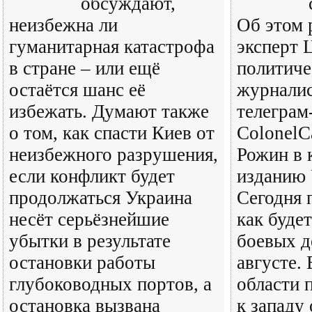
обсуждают,
неизбежна ли
Об этом 
гуманитарная катастрофа
эксперт 
в стране – или ещё
политиче
остаётся шанс её
журналис
избежать. Думают также
телеграм
о том, как спасти Киев от
ColonelC
неизбежного разрушения,
Рожин в 
если конфликт будет
изданию 
продолжаться Украина
Сегодня 
несёт серьёзнейшие
как будет
убытки в результате
боевых д
остановки работы
августе.
глубоководных портов, а
области 
остановка вызвана
к западу