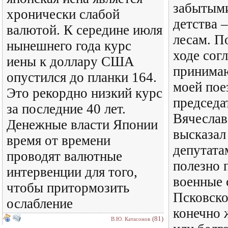
забытыми
хронически слабой
детства 
валютой. К середине июля
лесам. П
нынешнего года курс
ходе сог
иены к доллару США
принима
опустился до планки 164.
моей пое
Это рекордно низкий курс
председа
за последние 40 лет.
Вячеслав
Денежные власти Японии
высказал
время от времени
депутата
проводят валютные
полезно 
интервенции для того,
военные 
чтобы притормозить
Псковско
ослабление
конечно 
(81)
В.Ю. Катасонов