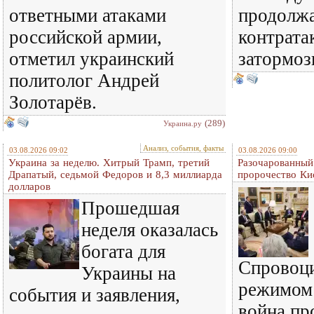
ответными атаками
продолжа
российской армии,
контрата
отметил украинский
затормоз
политолог Андрей
Золотарёв.
(289)
Украина.ру
Анализ, события, факты
03.08.2026 09:02
03.08.2026 09:00
Украина за неделю. Хитрый Трамп, третий
Разочарованный
Драпатый, седьмой Федоров и 8,3 миллиарда
пророчество Ки
долларов
Прошедшая
неделя оказалась
богата для
Спровоц
Украины на
режимом
события и заявления,
война пр