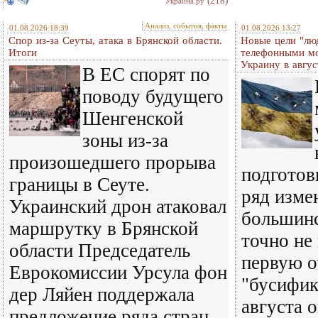
(218)
Украина.ру
Анализ, события, факты
01.08.2026 18:39
01.08.2026 13:27
Спор из-за Сеуты, атака в Брянской области.
Новые цели "лю
Итоги
телефонными м
Украину в авгус
В ЕС спорят по
поводу будущего
Шенгенской
зоны из-за
произошедшего прорыва
подготов
границы в Сеуте.
ряд изме
Украинский дрон атаковал
большинс
маршрутку в Брянской
точно не
области Председатель
первую о
Еврокомиссии Урсула фон
"бусифик
дер Ляйен поддержала
августа 
предложение ряда стран