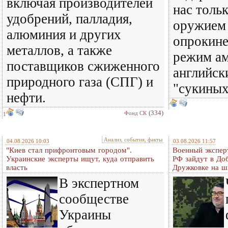
включая производителей
нас тольк
удобрений, палладия,
оружием 
алюминия и других
опрокине
металлов, а также
режим ам
поставщиков сжиженного
английск
природного газа (СПГ) и
"сукиных
нефти.
(334)
Фонд СК
1
Анализ, события, факты
04.08.2026 10:03
03.08.2026 11:57
"Киев стал прифронтовым городом".
Военный экспер
Украинские эксперты ищут, куда отправить
РФ зайдут в До
власть
Дружковке на ш
В экспертном
сообществе
Украины