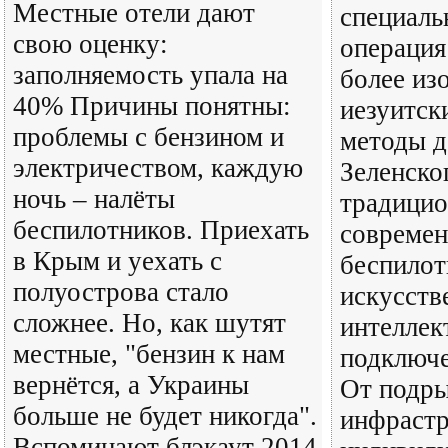
Местные отели дают
специаль
свою оценку:
операция
заполняемость упала на
более из
40% Причины понятны:
иезуитск
проблемы с бензином и
методы д
электричеством, каждую
Зеленско
ночь – налёты
традицио
беспилотников. Приехать
совреме
в Крым и уехать с
беспилот
полуострова стало
искусст
сложнее. Но, как шутят
интеллек
местные, "бензин к нам
подключе
вернётся, а Украины
От подры
больше не будет никогда".
инфраст
Вспоминают блэкаут 2014