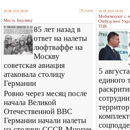
История
08.08.2026 08:06
08.08.2026 08:04
Мобилизуют с и
Месть Берлину
Омбудсмен Укра
ТЦК
85 лет назад в
ответ на налеты
люфтваффе на
Москву
советская авиация
5 августа
атаковала столицу
единого 
Германии
раскрити
Ровно через месяц после
сотрудни
начала Великой
территор
Отечественной ВВС
комплект
Германии начали налеты
соцподд
на столицу СССР. Многие