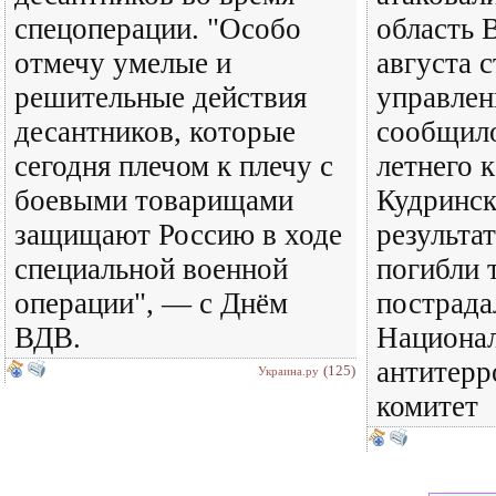
спецоперации. "Особо
область 
отмечу умелые и
августа 
решительные действия
управле
десантников, которые
сообщило
сегодня плечом к плечу с
летнего 
боевыми товарищами
Кудринск
защищают Россию в ходе
результа
специальной военной
погибли 
операции", — с Днём
пострада
ВДВ.
Национа
антитерр
(125)
Украина.ру
комитет