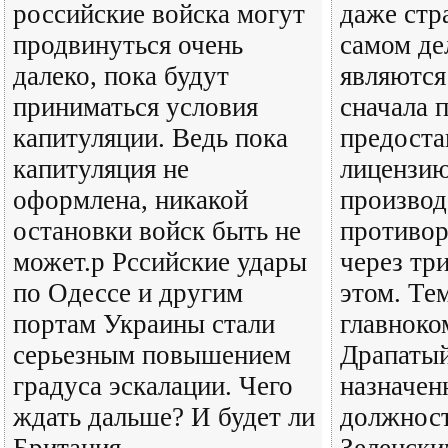
российские войска могут
даже стр
продвинуться очень
самом де
далеко, пока будут
являются
приниматься условия
сначала 
капитуляции. Ведь пока
предоста
капитуляция не
лицензию
оформлена, никакой
производ
остановки войск быть не
противора
может.р Рссийские удары
через три
по Одессе и другим
этом. Те
портам Украины стали
главнок
серьезным повышением
Драпатый
градуса эскалации. Чего
назначен
ждать дальше? И будет ли
должност