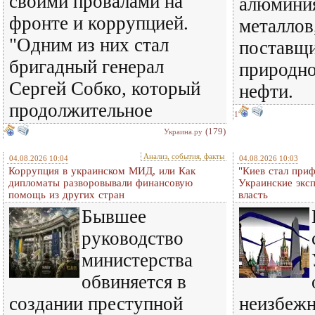
своими провалами на
алюминия
фронте и коррупцией.
металлов
"Одним из них стал
поставщ
бригадный генерал
природно
Сергей Собко, который
нефти.
продолжительное
1
(179)
Украина.ру
Анализ, события, факты
04.08.2026 10:04
04.08.2026 10:03
Коррупция в украинском МИД, или Как
"Киев стал при
дипломаты разворовывали финансовую
Украинские экс
помощь из других стран
власть
Бывшее
руководство
министерства
обвиняется в
создании преступной
неизбежн