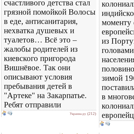
счастливого детства стал
колониал
грязной помойкой Волосы
индийско
в еде, антисанитария,
моменту 
нехватка душевых и
европейс
туалетов… Всё это –
из Порту
жалобы родителей из
головами
киевского пригорода
населени
Вишнёвое. Так они
половино
описывают условия
зимой 19
пребывания детей в
поставил
"Артеке" на Закарпатье.
в многов
Ребят отправили
колониал
европейц
(212)
Украина.ру