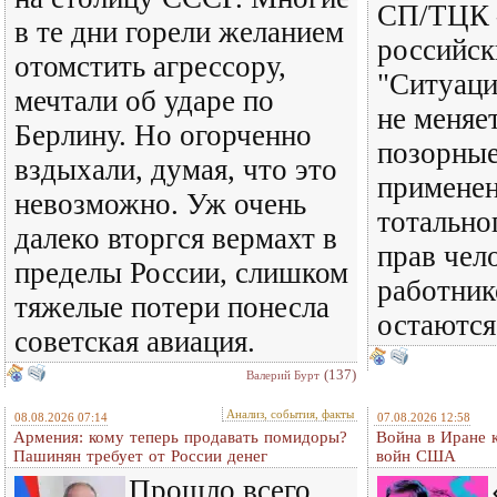
СП/ТЦК 
в те дни горели желанием
российск
отомстить агрессору,
"Ситуаци
мечтали об ударе по
не меняет
Берлину. Но огорченно
позорные
вздыхали, думая, что это
применен
невозможно. Уж очень
тотально
далеко вторгся вермахт в
прав чел
пределы России, слишком
работни
тяжелые потери понесла
остаются
советская авиация.
(137)
Валерий Бурт
Анализ, события, факты
08.08.2026 07:14
07.08.2026 12:58
Армения: кому теперь продавать помидоры?
Война в Иране 
Пашинян требует от России денег
войн США
Прошло всего