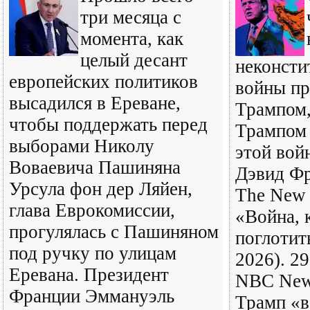
три месяца с
момента, как
целый десант
неконсти
европейских политиков
войны пр
высадился в Ереване,
Трампом,
чтобы поддержать перед
Трампом 
выборами Николу
этой вой
Воваевича Пашиняна
Дэвид Фр
Урсула фон дер Ляйен,
The New 
глава Еврокомиссии,
«Война, 
прогулялась с Пашиняном
поглотить
под ручку по улицам
2026). 2
Еревана. Президент
NBC New
Франции Эммануэль
Трамп «в