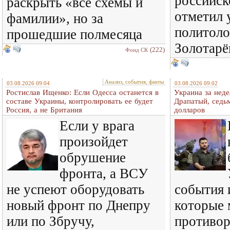
российск
раскрыть «все схемы и
отметил 
фамилии», но за
политоло
прошедшие полмесяца
Золотарё
(222)
Фонд СК
Анализ, события, факты
03.08.2026 09:04
03.08.2026 09:02
Ростислав Ищенко: Если Одесса останется в
Украина за нед
составе Украины, контролировать ее будет
Драпатый, седь
Россия, а не Британия
долларов
Если у врага
произойдет
обрушение
фронта, а ВСУ
не успеют оборудовать
события 
новый фронт по Днепру
которые 
или по Збручу,
противо