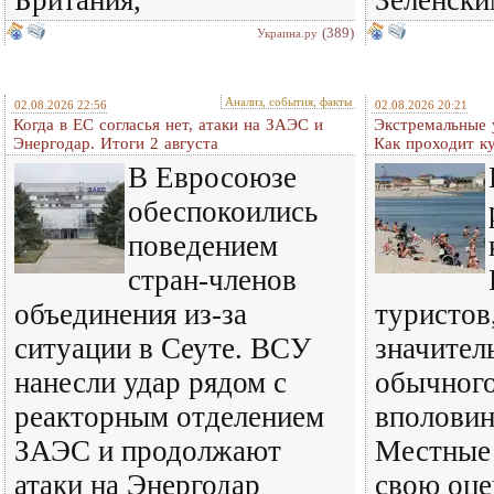
Британия,
Зеленски
(389)
Украина.ру
Анализ, события, факты
02.08.2026 22:56
02.08.2026 20:21
Когда в ЕС согласья нет, атаки на ЗАЭС и
Экстремальные у
Энергодар. Итоги 2 августа
Как проходит к
В Евросоюзе
обеспокоились
поведением
стран-членов
объединения из-за
туристов
ситуации в Сеуте. ВСУ
значител
нанесли удар рядом с
обычног
реакторным отделением
вполовин
ЗАЭС и продолжают
Местные 
атаки на Энергодар
свою оце