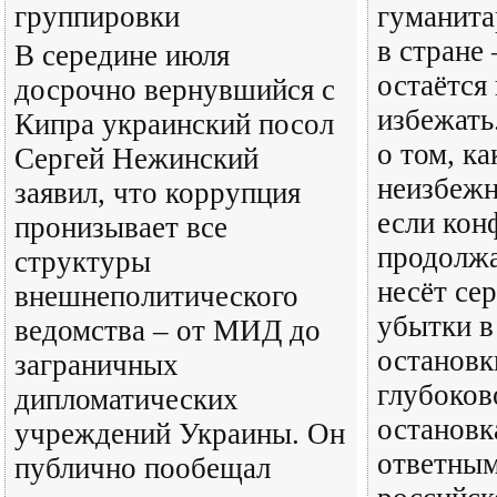
группировки
гуманита
в стране
В середине июля
остаётся
досрочно вернувшийся с
избежать
Кипра украинский посол
о том, ка
Сергей Нежинский
неизбежн
заявил, что коррупция
если кон
пронизывает все
продолжа
структуры
несёт се
внешнеполитического
убытки в
ведомства – от МИД до
остановк
заграничных
глубоков
дипломатических
остановк
учреждений Украины. Он
ответным
публично пообещал