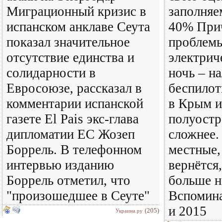
Миграционный кризис в
заполняе
испанском анклаве Сеута
40% При
показал значительное
проблемы
отсутствие единства и
электрич
солидарности в
ночь – н
Евросоюзе, рассказал в
беспилот
комментарии испанской
в Крым и
газете El Pais экс-глава
полуостр
дипломатии ЕС Жозеп
сложнее.
Боррель. В телефонном
местные,
интервью изданию
вернётся
Боррель отметил, что
больше н
"произошедшее в Сеуте"
Вспомина
и 2015
(205)
Украина.ру