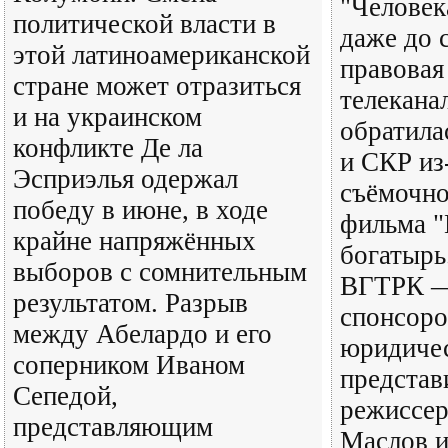
"Человек
политической власти в
даже до 
этой латиноамериканской
правовая
стране может отразиться
телекана
и на украинском
обратила
конфликте Де ла
и СКР из-
Эсприэлья одержал
съёмочно
победу в июне, в ходе
фильма 
крайне напряжённых
богатырь
выборов с сомнительным
ВГТРК —
результатом. Разрыв
спонсоро
между Абелардо и его
юридиче
соперником Иваном
представ
Сепедой,
режиссер
представляющим
Маслов и