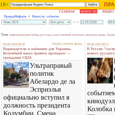
18+
ПР
ГЛАВНАЯ
НОВОСТИ
ВИДЕО
ПравдаИнформ
≈
Новости, события
Или:
–
Тэги:
,
,
,
,
информационная война
рост цен
искусственный интеллект
авторское право
Трамп
Анализ, события, факты
09.08.2026 09:49
09.08.2026 09:11
Наркокартели и наёмники для Украины.
В России "съели
Колумбией начал править президент —
нового русского
гражданин США
Ультраправый
политик
Абелардо де ла
Эсприэлья
событием
официально вступил в
кинодуэл
должность президента
Колобка 
Колумбии. Смена