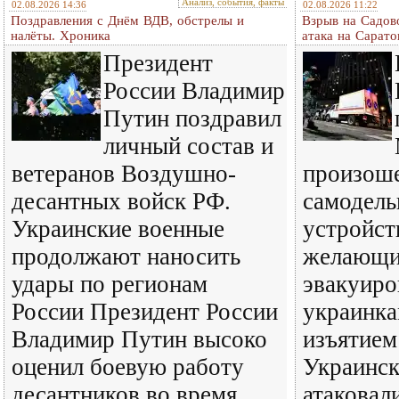
Анализ, события, факты
02.08.2026 14:36
02.08.2026 11:22
Поздравления с Днём ВДВ, обстрелы и
Взрыв на Садов
налёты. Хроника
атака на Сарато
Президент
России Владимир
Путин поздравил
личный состав и
ветеранов Воздушно-
произош
десантных войск РФ.
самодель
Украинские военные
устройст
продолжают наносить
желающ
удары по регионам
эвакуиро
России Президент России
украинк
Владимир Путин высоко
изъятием
оценил боевую работу
Украинск
десантников во время
атаковал