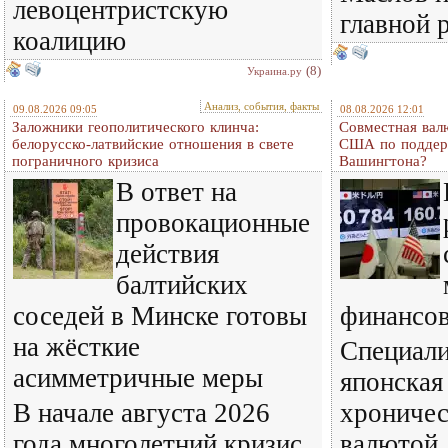
левоцентристскую
главной 
коалицию
(8)
Украина.ру
Анализ, события, факты
09.08.2026 09:05
08.08.2026 12:01
Заложники геополитического клинча:
Совместная вал
белорусско-латвийские отношения в свете
США по поддерж
пограничного кризиса
Вашингтона?
В ответ на
провокационные
действия
балтийских
соседей в Минске готовы
финансов
на жёсткие
Специали
асимметричные меры
японская
В начале августа 2026
хроничес
года многолетний кризис
валютой.