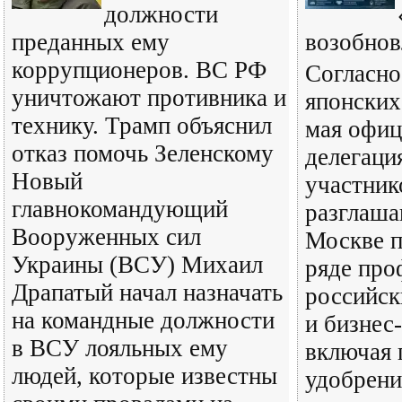
должности
преданных ему
возобнов
коррупционеров. ВС РФ
Согласн
уничтожают противника и
японских
технику. Трамп объяснил
мая офиц
отказ помочь Зеленскому
делегаци
Новый
участник
главнокомандующий
разглаша
Вооруженных сил
Москве п
Украины (ВСУ) Михаил
ряде пр
Драпатый начал назначать
российск
на командные должности
и бизнес
в ВСУ лояльных ему
включая 
людей, которые известны
удобрени