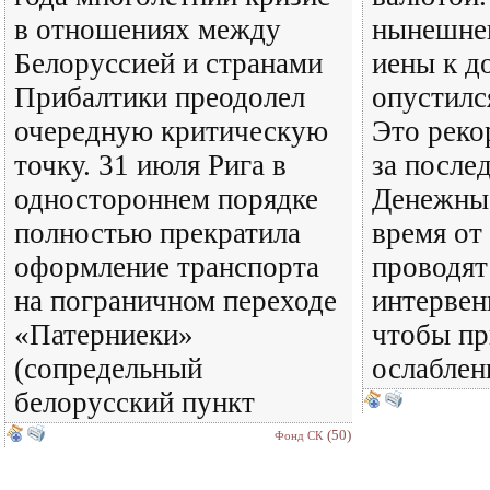
в отношениях между
нынешнег
Белоруссией и странами
иены к 
Прибалтики преодолел
опустилс
очередную критическую
Это реко
точку. 31 июля Рига в
за послед
одностороннем порядке
Денежные
полностью прекратила
время от
оформление транспорта
проводят
на пограничном переходе
интервен
«Патерниеки»
чтобы пр
(сопредельный
ослаблен
белорусский пункт
(50)
Фонд СК