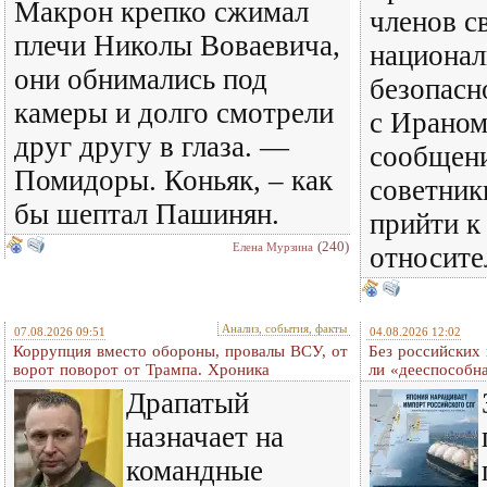
Макрон крепко сжимал
членов с
плечи Николы Воваевича,
национал
они обнимались под
безопасн
камеры и долго смотрели
с Ираном
друг другу в глаза. —
сообщени
Помидоры. Коньяк, – как
советник
бы шептал Пашинян.
прийти к
(240)
Елена Мурзина
относите
Анализ, события, факты
07.08.2026 09:51
04.08.2026 12:02
Коррупция вместо обороны, провалы ВСУ, от
Без российских 
ворот поворот от Трампа. Хроника
ли «дееспособн
Драпатый
назначает на
командные