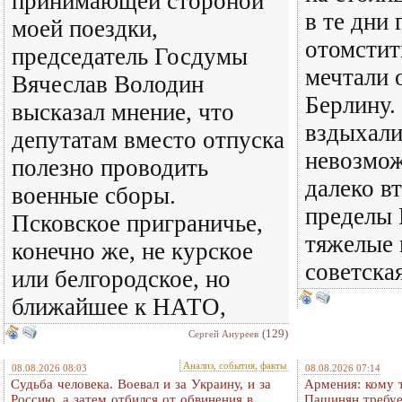
принимающей стороной
в те дни
моей поездки,
отомстит
председатель Госдумы
мечтали 
Вячеслав Володин
Берлину.
высказал мнение, что
вздыхали
депутатам вместо отпуска
невозмож
полезно проводить
далеко в
военные сборы.
пределы 
Псковское приграничье,
тяжелые 
конечно же, не курское
советска
или белгородское, но
ближайшее к НАТО,
(129)
Сергей Ануреев
Анализ, события, факты
08.08.2026 08:03
08.08.2026 07:14
Судьба человека. Воевал и за Украину, и за
Армения: кому 
Россию, а затем отбился от обвинения в
Пашинян требуе