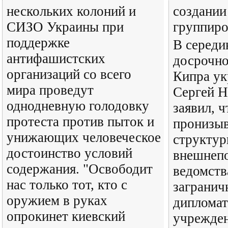
нескольких колоний и
создании
СИЗО Украины при
группир
поддержке
В середи
антифашистских
досрочно
организаций со всего
Кипра ук
мира проведут
Сергей 
однодневную голодовку
заявил, 
протеста против пыток и
пронизыв
унижающих человеческое
структу
достоинство условий
внешнепо
содержания. "Освободит
ведомств
нас только тот, кто с
загранич
оружием в руках
дипломат
опрокинет киевский
учрежде