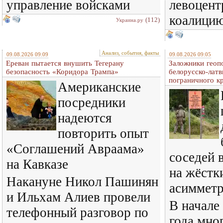
управление войсками
левоцент
коалици
(112)
Украина.ру
Анализ, события, факты
09.08.2026 09:09
09.08.2026 09:05
Ереван пытается внушить Тегерану
Заложники геопо
безопасность «Коридора Трампа»
белорусско-латв
пограничного к
Американские
посредники
надеются
повторить опыт
«Соглашений Авраама»
соседей 
на Кавказе
на жёстк
Накануне Никол Пашинян
асиммет
и Ильхам Алиев провели
В начале
телефонный разговор по
года мно