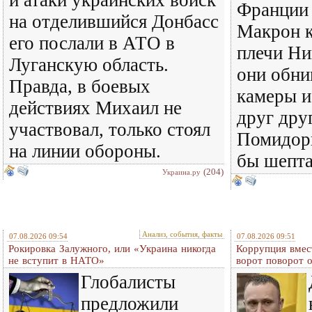
и атаки украинских войск
Франции
на отделившийся Донбасс
Макрон 
его послали в АТО в
плечи Ни
Луганскую область.
они обни
Правда, в боевых
камеры и
действиях Михаил не
друг дру
участвовал, только стоял
Помидоры
на линии обороны.
бы шепт
(204)
Украина.ру
Анализ, события, факты
07.08.2026 09:54
07.08.2026 09:51
Рокировка Залужного, или «Украина никогда
Коррупция вмес
не вступит в НАТО»
ворот поворот 
Глобалисты
предложили