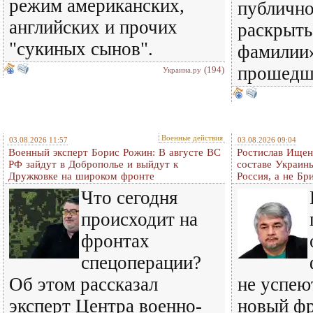
режим американских,
публичн
английских и прочих
раскрыть
"сукиных сынов".
фамилии»
прошедш
(194)
Украина.ру
Военные действия
03.08.2026 11:57
03.08.2026 09:04
Военный эксперт Борис Рожин: В августе ВС
Ростислав Ищенк
РФ зайдут в Доброполье и выйдут к
составе Украины
Дружковке на широком фронте
Россия, а не Бр
Что сегодня
происходит на
фронтах
спецоперации?
Об этом рассказал
не успею
эксперт Центра военно-
новый фр