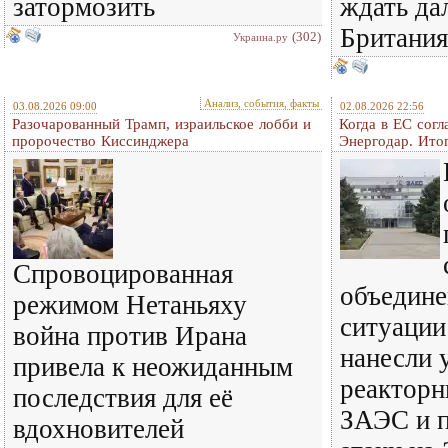
затормозить
ждать да
Британия
(302)
Украина.ру
Анализ, события, факты
03.08.2026 09:00
02.08.2026 22:56
Разочарованный Трамп, израильское лобби и
Когда в ЕС согл
пророчество Киссинджера
Энергодар. Итог
Спровоцированная
объедине
режимом Нетаньяху
ситуации
война против Ирана
нанесли 
привела к неожиданным
реакторн
последствия для её
ЗАЭС и 
вдохновителей