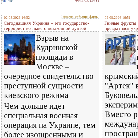
(341)
Фонд СК
Анализ, события, факты
02.08.2026 16:52
02.08.2026 16:51
Сегодняшняя Украина – это государство-
Гнилые фрукты и
террорист во главе с незаконной хунтой
превратился ук
Взрыв на
Кудринской
площади в
Москве –
очередное свидетельство
крымский
преступной сущности
"Артек" 
киевского режима
Буковель
эксперим
Чем дольше идет
Вместо р
специальная военная
междуна
операция на Украине, тем
простран
более изощренными и