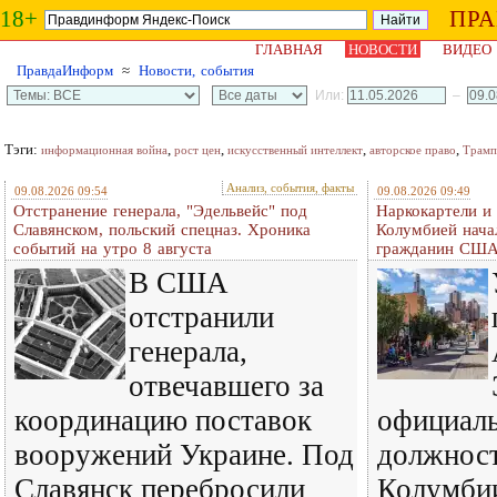
18+
ПР
ГЛАВНАЯ
НОВОСТИ
ВИДЕО
ПравдаИнформ
≈
Новости, события
Или:
–
Тэги:
,
,
,
,
информационная война
рост цен
искусственный интеллект
авторское право
Трамп
Анализ, события, факты
09.08.2026 09:54
09.08.2026 09:49
Отстранение генерала, "Эдельвейс" под
Наркокартели и
Славянском, польский спецназ. Хроника
Колумбией нача
событий на утро 8 августа
гражданин СШ
В США
отстранили
генерала,
отвечавшего за
координацию поставок
официаль
вооружений Украине. Под
должност
Славянск перебросили
Колумби