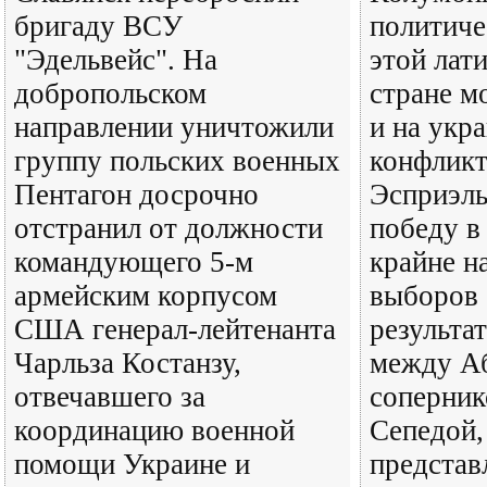
бригаду ВСУ
политиче
"Эдельвейс". На
этой лат
добропольском
стране м
направлении уничтожили
и на укр
группу польских военных
конфликт
Пентагон досрочно
Эсприэль
отстранил от должности
победу в
командующего 5-м
крайне н
армейским корпусом
выборов 
США генерал-лейтенанта
результа
Чарльза Костанзу,
между Аб
отвечавшего за
соперни
координацию военной
Сепедой,
помощи Украине и
предста