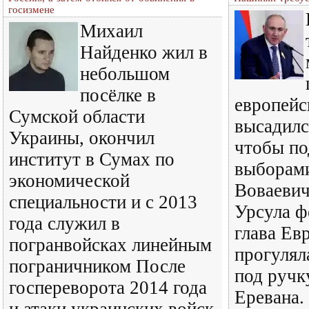
госизмене
Михаил
Найденко жил в
небольшом
посёлке в
европейс
Сумской области
высадилс
Украины, окончил
чтобы по
институт в Сумах по
выборам
экономической
Воваеви
специальности и с 2013
Урсула ф
года служил в
глава Ев
погранвойсках линейным
прогулял
пограничником После
под ручк
госпереворота 2014 года
Еревана.