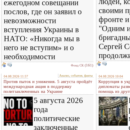
людей, к
ежегодном совещании
своими п
послов, где он заявил о
фронте и
невозможности
"Одним и
вступления Украины в
бригадны
НАТО: «Никогда мы в
Сергей С
него не вступим» и о
продолж
необходимости
(161)
Фонд СК
Анализ, события, факты
04.08.2026 11:57
04.08.2026 10:04
Против пыток и унижения. 5 августа пройдёт
Коррупция в ук
международная акция в поддержку
дипломаты разв
политзаключенных на Украине
помощь из друг
5 августа 2026
года
политические
заключенные