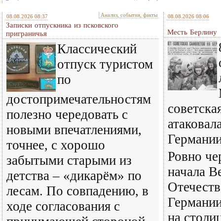
Анализ, события, факты
08.08.2026 08:37
08.08.2026 08:06
Записки отпускника из псковского
Месть Берлину
приграничья
Классический
отпуск туристом
по
достопримечательностям
советска
полезно чередовать с
атаковал
новыми впечатлениями,
Германи
точнее, с хорошо
Ровно че
забытыми старыми из
начала В
детства – «дикарём» по
Отечест
лесам. По совпадению, в
Германии
ходе согласования с
на столи