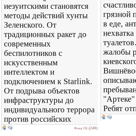
счастливо
иезуитскими становятся
грязной 
методы действий хунты
в еде, ан
Зеленского. От
нехватка
традиционных ракет до
туалетов
современных
жалобы р
беспилотников с
киевског
искусственным
Вишнёвое
интеллектом и
описываю
подключением к Starlink.
пребыван
От подрыва объектов
"Артеке"
инфраструктуры до
Ребят от
индивидуального террора
против российских
(249)
Фонд СК