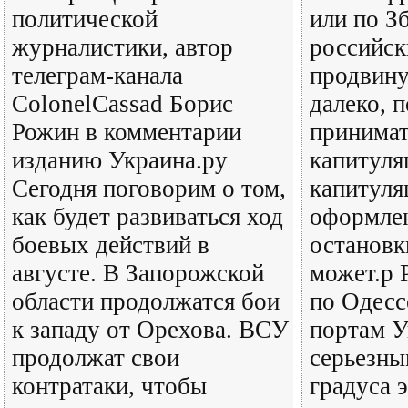
политической
или по З
журналистики, автор
российск
телеграм-канала
продвину
ColonelCassad Борис
далеко, п
Рожин в комментарии
принимат
изданию Украина.ру
капитуля
Сегодня поговорим о том,
капитуля
как будет развиваться ход
оформлен
боевых действий в
остановк
августе. В Запорожской
может.р 
области продолжатся бои
по Одесс
к западу от Орехова. ВСУ
портам У
продолжат свои
серьезн
контратаки, чтобы
градуса 