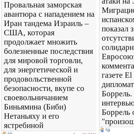
атаки на
Провальная заморская
Миграцио
авантюра с нападением на
испанско
Иран тандема Израиль –
показал 
США, которая
отсутств
продолжает множить
солидарн
болезненные последствия
Евросоюз
для мировой торговли,
коммента
для энергетической и
газете El
продовольственной
диплома
безопасности, вкупе со
Боррель.
своевольничанием
интервь
Биньямина (Биби)
Боррель 
Нетаньяху и его
"произош
ястребиной