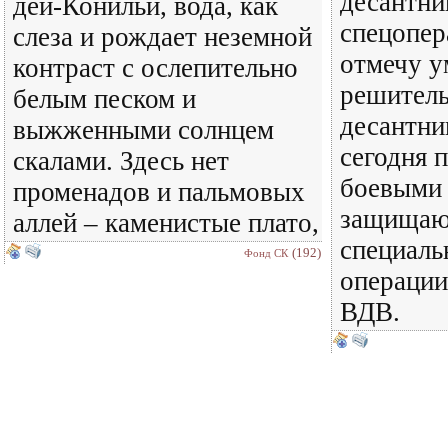
десантни
дей-Конильи, вода, как
спецопер
слеза и рождает неземной
отмечу у
контраст с ослепительно
решитель
белым песком и
десантни
выжженными солнцем
сегодня п
скалами. Здесь нет
боевыми
променадов и пальмовых
защищают
аллей – каменистые плато,
специаль
(192)
Фонд СК
операции
ВДВ.