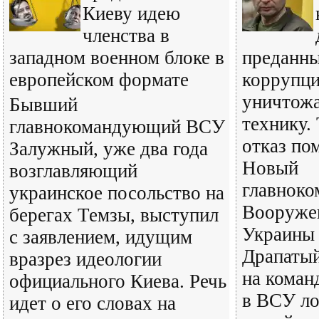
Киеву идею
членства в
западном военном блоке в
преданн
европейском формате
коррупц
уничтожа
Бывший
технику.
главнокомандующий ВСУ
отказ по
Залужный, уже два года
Новый
возглавляющий
главнок
украинское посольство на
Вооруже
берегах Темзы, выступил
Украины
с заявлением, идущим
Драпатый
вразрез идеологии
на коман
официального Киева. Речь
в ВСУ ло
идет о его словах на