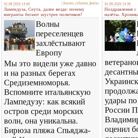
Анализ, события, факты
02.08.2026 14:40
02.08.2026 14:36
Лампедуза, Сеута, далее везде: почему
Поздравления с
мигранты бегают шустрее политиков?
налёты. Хроник
Волны
переселенцев
захлёстывают
Европу
ветерано
Мы это видели уже давно
десантны
и на разных берегах
Украинск
Средиземноморья.
продолж
Вспомните итальянскую
удары по
Лампедузу: как всякий
России П
остров среди морских
Владими
волн, она уникальна.
оценил б
Бирюза пляжа Спьяджа-