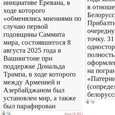
инициативе Еревана, в
в отнош
ходе которого
Белорусс
«обменялись мнениями по
Прибалти
случаю первой
очередн
годовщины Саммита
точку. 31
мира, состоявшегося 8
одностор
августа 2025 года в
полность
Вашингтоне при
оформлен
поддержке Дональда
на погра
Трампа, в ходе которого
«Патерн
между Арменией и
(сопреде
Азербайджаном был
белорусс
установлен мир, а также
был парафирован
(81)
Фонд СК