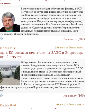
итания
Если у врага произойдет обрушение фронта, а ВСУ
не успеют оборудовать новый фронт по Днепру или
по Збручу, российские войска могут продвинуться
очень далеко, пока будут приниматься условия
капитуляции. Ведь пока капитуляция не оформлена,
никакой остановки войск быть не может.р Рссийские
удары по Одессе и другим портам Украины стали
серьезным повышением градуса эскалации. Чего
ть дальше? И будет ли Британия,
(302)
Украина.ру
Анализ, события, факты
08.2026 22:56
гда в ЕС согласья нет, атаки на ЗАЭС и Энергодар.
оги 2 августа
В Евросоюзе обеспокоились поведением стран-
членов объединения из-за ситуации в Сеуте. ВСУ
нанесли удар рядом с реакторным отделением ЗАЭС
и продолжают атаки на Энергодар Миграционный
кризис в испанском анклаве Сеута показал
значительное отсутствие единства и солидарности в
Евросоюзе, рассказал в комментарии испанской газете
El Pais экс-глава дипломатии ЕС Жозеп Боррель. В
ефонном интервью изданию Боррель отметил, что "произошедшее в
те"
(166)
Украина.ру
Анализ, события, факты
08.2026 16:51