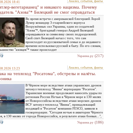
Анализ, события, факты
08.2026 18:41
итлер-вегетарианец" и никакого нацизма. Почему
здатель "Азова"* Билецкий не смог оправдаться
Во время встречи с американской блогершей Лорой
Лумер командир 3-гоармейского корпуса
Вооружённых сил Украины, один из создателей
"Азова"*, бригадный генерал Андрей Билецкий
оправдывался за символику своих подразделений.
Свой спич Билецкий начал с того, что сам
происходит из русскоязычной семьи и до недавнего
времени использовал русский в быту. По его словам,
ьшинство "азовцев"* также происходит
(217)
Украина.ру
Анализ, события, факты
08.2026 13:23
ака на теплоход "Росатома", обстрелы и налёты.
оника
В Чёрном море вследствие атаки украинских дронов
затонул теплоход "Янина" корпорации "Росатом".
Украинские военные продолжают наносить удары по
регионам России Ночью в Чёрном море в 130 милях
от Новороссийска вследствие атаки морских дронов
ВСУ затонул теплоход "Янина", принадлежащий
входящей в "Росатом" компании FESCO, заявили в
госкорпорации. "Сегодня ночью в акватории Чёрного
я, в 130 милях от города Новороссийск, в результате атаки боевых...",
(186)
Украина.ру