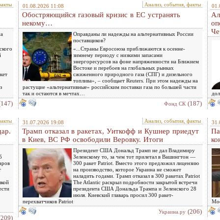
факты
Анализ, события, факты
01.08.2026 11:08
01.
Обостряющийся газовый кризис в ЕС устранять
Ал
некому…
оп
Че
на
Оправданы ли надежды на альтернативных России
поставщиков?
ского
«...Страны Евросоюза приближаются к осенне-
й
зимнему периоду с низкими запасами
энергоресурсов на фоне напряженности на Ближнем
Востоке и перебоев на глобальных рынках
кет
сжиженного природного газа (СПГ) и дизельного
топлива», – сообщает Reuters. При этом надежды на
з
растущие «альтернативные» российским поставки газа по большей части
так и остаются в мечтах…
дол
(147)
(187)
Фонд СК
факты
Анализ, события, факты
31.07.2026 19:08
31.
дар.
Трамп отказал в ракетах, Уиткофф и Кушнер приедут
Па
в Киев, ВС РФ освободили Веровку. Итоги
ко
Президент США Дональд Трамп не дал Владимиру
б
Зеленскому то, за чем тот прилетал в Вашингтон —
аров
300 ракет Patriot. Вместо этого предложил лицензию
т
на производство, которое Украина не сможет
наладить годами. Трамп отказал в 300 ракетах Patriot
лкой
The Atlantic раскрыл подробности закрытой встречи
ести
президента США Дональда Трампа и Зеленского 28
июля. Киевский главарь просил 300 ракет-
перехватчиков Patriot
Мос
(206)
Украина.ру
(209)