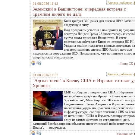
Анализ, события, 
01.08.2026 11:13
Зеленский в Вашингтоне: очередная встреча c
Трампом ничего не дала
Киев требует 300 ракет для систем ПВО Patriot 
следующую зиму
Под предлогом участия в похоронах проукраин
сенатора Линдси Грэма 28 июля главарь киевско
хунты снова приехал в Вашингтон. В свете
постоянных обстрелов Киева со стороны ВС РФ
Украина крайне нуждается в новых поставках ра
для американских систем ПВО Patriot, которые
находятся на вооружении ВСУ. Показательно, что по прилете никто и
американских официальных
Фонд СК
Анализ, события, 
01.08.2026 10:57
"Адская ночь" в Киеве, США и Израиль готовят у
Хроника
СМИ сообщили о подготовке США и Израилем
масштабного удара по Ирану. В Киеве заявили о
"адской ночи", Минобороны РФ назвало цели уд
Соединённые Штаты Америки и Израиль готовя
масштабные удары по иранской энергетической
инфраструктуре, сообщил телеканал CBS со ссы
на источники. "США и Израиль планируют пров
одну из самых жёстких на сегодняшний день
кампаний бомбардировок объектов энергетической инфраструктуры
Ирана", — отмечалось
Украина.ру