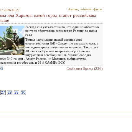
Анализ, события, факты
07.2026 16:27
мы или Харьков: какой город станет российским
ньше
Расклад сил указывает на то, что один из областных
центров обязательно вернется на Родину до конца
года
Темпы наступления нашей армии в зоне
ответственности ГрВ «Север», по сводкам с мест, в
последнее время существенно возросли. Так, только
30 июля на Сумском направлении российские
штурмовики освободили н.п. Малая Слободка
лами 349-го мсп «Ахмат-Россия») и Могрица, выбив оттуда
разделения теробороны и 68-й ОАэМБр ВСУ.
(236)
Свободная Пресса
27
28
29
30