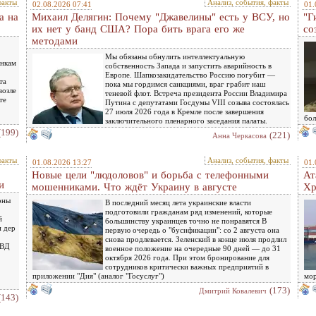
факты
Анализ, события, факты
02.08.2026 07:41
01.
а на
Михаил Делягин: Почему "Джавелины" есть у ВСУ, но
"Г
их нет у банд США? Пора бить врага его же
со
методами
Мы обязаны обнулить интеллектуальную
инкам
собственность Запада и запустить аварийность в
Европе. Шапкозакидательство Россию погубит —
та
пока мы гордимся санкциями, враг грабит наш
возле
теневой флот. Встреча президента России Владимира
те
Путина с депутатами Госдумы VIII созыва состоялась
27 июля 2026 года в Кремле после завершения
бол
заключительного пленарного заседания палаты.
(199)
(221)
Анна Черкасова
факты
Анализ, события, факты
01.08.2026 13:27
01.
Новые цели "людоловов" и борьба с телефонными
Ат
и
мошенниками. Что ждёт Украину в августе
Хр
оны
В последний месяц лета украинские власти
подготовили гражданам ряд изменений, которые
й
большинству украинцев точно не понравятся В
н дер
первую очередь о "бусификации": со 2 августа она
снова продлевается. Зеленский в конце июля продлил
МВД
военное положение на очередные 90 дней — до 31
октября 2026 года. При этом бронирование для
сотрудников критически важных предприятий в
приложении "Дия" (аналог "Госуслуг")
мор
(173)
Дмитрий Ковалевич
(143)