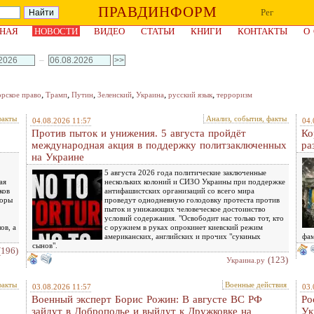
ПРАВДИНФОРМ
Рег
НАЯ
НОВОСТИ
ВИДЕО
СТАТЬИ
КНИГИ
КОНТАКТЫ
О
–
,
,
,
,
,
,
орское право
Трамп
Путин
Зеленский
Украина
русский язык
терроризм
факты
Анализ, события, факты
04.08.2026 11:57
04.
Против пыток и унижения. 5 августа пройдёт
Ко
международная акция в поддержку политзаключенных
ра
на Украине
5 августа 2026 года политические заключенные
ая
нескольких колоний и СИЗО Украины при поддержке
ков
антифашистских организаций со всего мира
воры
проведут однодневную голодовку протеста против
пыток и унижающих человеческое достоинство
условий содержания. "Освободит нас только тот, кто
ов, а
с оружием в руках опрокинет киевский режим
американских, английских и прочих "сукиных
фам
сынов".
(196)
(123)
Украина.ру
факты
Военные действия
03.08.2026 11:57
03.
Военный эксперт Борис Рожин: В августе ВС РФ
Ро
зайдут в Доброполье и выйдут к Дружковке на
Ук