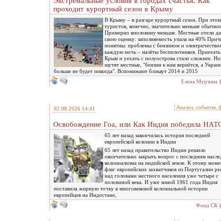
Экстремальные условия в городах счастья. Как
проходит курортный сезон в Крыму
В Крыму – в разгаре курортный сезон. При этом
туристов, конечно, значительно меньше обычно
Примерно вполовину меньше. Местные отели д
свою оценку: заполняемость упала на 40% При
понятны: проблемы с бензином и электричество
каждую ночь – налёты беспилотников. Приехать
Крым и уехать с полуострова стало сложнее. Но,
шутят местные, "бензин к нам вернётся, а Украи
больше не будет никогда". Вспоминают блэкаут 2014 и 2015
Елена Мурзина
Анализ, события, 
02.08.2026 14:41
Освобождение Гоа, или Как Индия победила НАТ
65 лет назад закончилась история последней
европейской колонии в Индии
65 лет назад правительство Индии решило
окончательно закрыть вопрос с последним насл
колониализма на индийской земле. К этому мом
флаг европейских захватчиков из Португалии ре
над головами местного населения уже четыре с
половиной века. И уже зимой 1961 года Индия
поставила жирную точку в многовековой колониальной истории
европейцев на Индостане,
Фонд СК