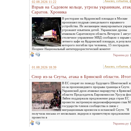
Анализ, события, 
02.08.2026 11:22
Взрыв на Садовом кольце, угрозы украинкам, атак
Саратов. Хроника
В ресторане на Кудринской площади в Москве
произошел подрыв самодельного взрывного
устройства. Не желающим эвакуироваться укра
угрожают изъятием детей. Украинские дроны
атаковали Саратовскую область Вечером 1 авгус
столичное управление МВД сообщило о взрыве 
летнего кафе на Кудринской площади, в результа
которого погибли три человека, 15 пострадали.
Позднее Национальный антитеррористический комитет
Украина.ру
Анализ, события, 
01.08.2026 18:39
Спор из-за Сеуты, атака в Брянской области. Итог
В ЕС спорят по поводу будущего Шенгенской з
из-за произошедшего прорыва границы в Сеуте.
Украинский дрон атаковал маршрутку в Брянско
области Председатель Еврокомиссии Урсула фо
Ляйен поддержала предложение ряда стран ЕС
провести экстренную видеоконференцию глав 
государств-членов сообщества в связи с
миграционным кризисом в испанской Сеуте. "Я
получила письма от нескольких лидеров и приветствую предложение
провести в
Украина.ру