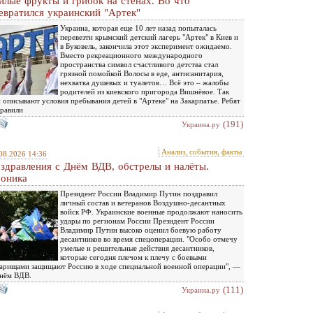
илые фрукты и грибок на стенах. Во что
евратился украинский "Артек"
Украина, которая еще 10 лет назад попыталась
перевезти крымский детский лагерь "Артек" в Киев и
в Буковель, закончила этот эксперимент ожидаемо.
Вместо рекреационного международного
пространства символ счастливого детства стал
грязной помойкой Волосы в еде, антисанитария,
нехватка душевых и туалетов… Всё это – жалобы
родителей из киевского пригорода Вишнёвое. Так
 описывают условия пребывания детей в "Артеке" на Закарпатье. Ребят
равили
(191)
Украина.ру
Анализ, события, факты
08.2026 14:36
здравления с Днём ВДВ, обстрелы и налёты.
оника
Президент России Владимир Путин поздравил
личный состав и ветеранов Воздушно-десантных
войск РФ. Украинские военные продолжают наносить
удары по регионам России Президент России
Владимир Путин высоко оценил боевую работу
десантников во время спецоперации. "Особо отмечу
умелые и решительные действия десантников,
которые сегодня плечом к плечу с боевыми
арищами защищают Россию в ходе специальной военной операции", —
нём ВДВ.
(111)
Украина.ру