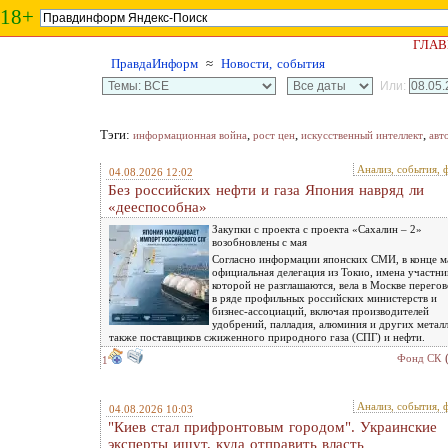
18+
ГЛАВ
ПравдаИнформ
≈
Новости, события
Или:
Тэги:
,
,
,
информационная война
рост цен
искусственный интеллект
авт
Анализ, события, 
04.08.2026 12:02
Без российских нефти и газа Япония навряд ли
«дееспособна»
Закупки с проекта с проекта «Сахалин – 2»
возобновлены с мая
Согласно информации японских СМИ, в конце м
официальная делегация из Токио, имена участни
которой не разглашаются, вела в Москве перего
в ряде профильных российских министерств и
бизнес-ассоциаций, включая производителей
удобрений, палладия, алюминия и других металл
также поставщиков сжиженного природного газа (СПГ) и нефти.
Фонд СК
1
Анализ, события, 
04.08.2026 10:03
"Киев стал прифронтовым городом". Украинские
эксперты ищут, куда отправить власть