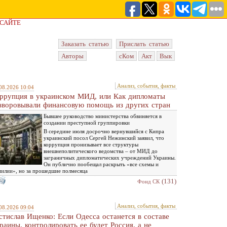
 САЙТЕ
Заказать статью
Прислать статью
Авторы
сКом
Акт
Вык
Анализ, события, факты
08.2026 10:04
ррупция в украинском МИД, или Как дипломаты
зворовывали финансовую помощь из других стран
Бывшее руководство министерства обвиняется в
создании преступной группировки
В середине июля досрочно вернувшийся с Кипра
украинский посол Сергей Нежинский заявил, что
коррупция пронизывает все структуры
внешнеполитического ведомства – от МИД до
заграничных дипломатических учреждений Украины.
Он публично пообещал раскрыть «все схемы и
илии», но за прошедшие полмесяца
(131)
Фонд СК
Анализ, события, факты
08.2026 09:04
стислав Ищенко: Если Одесса останется в составе
раины, контролировать ее будет Россия, а не