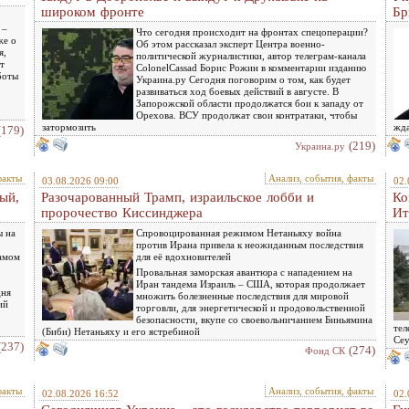
широком фронте
Бр
 –
Что сегодня происходит на фронтах спецоперации?
же о
Об этом рассказал эксперт Центра военно-
я,
политической журналистики, автор телеграм-канала
т
ColonelCassad Борис Рожин в комментарии изданию
боты
Украина.ру Сегодня поговорим о том, как будет
развиваться ход боевых действий в августе. В
Запорожской области продолжатся бои к западу от
Орехова. ВСУ продолжат свои контратаки, чтобы
затормозить
жда
(179)
(219)
Украина.ру
факты
Анализ, события, факты
03.08.2026 09:00
02.
ый,
Разочарованный Трамп, израильское лобби и
Ко
пророчество Киссинджера
Ит
ы на
Спровоцированная режимом Нетаньяху война
против Ирана привела к неожиданным последствия
самом
для её вдохновителей
Провальная заморская авантюра с нападением на
Иран тандема Израиль – США, которая продолжает
дня
множить болезненные последствия для мировой
ий
торговли, для энергетической и продовольственной
безопасности, вкупе со своевольничанием Биньямина
тел
(Биби) Нетаньяху и его ястребиной
Сеу
(237)
(274)
Фонд СК
факты
Анализ, события, факты
02.08.2026 16:52
02.