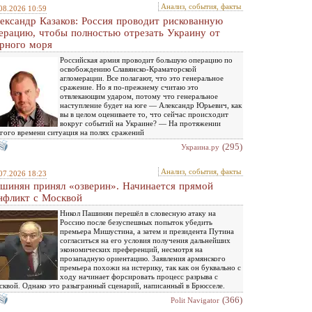
Анализ, события, факты
08.2026 10:59
ександр Казаков: Россия проводит рискованную
ерацию, чтобы полностью отрезать Украину от
рного моря
Российская армия проводит большую операцию по
освобождению Славянско-Краматорской
агломерации. Все полагают, что это генеральное
сражение. Но я по-прежнему считаю это
отвлекающим ударом, потому что генеральное
наступление будет на юге — Александр Юрьевич, как
вы в целом оцениваете то, что сейчас происходит
вокруг событий на Украине? — На протяжении
гого времени ситуация на полях сражений
(295)
Украина.ру
Анализ, события, факты
07.2026 18:23
шинян принял «озверин». Начинается прямой
нфликт с Москвой
Никол Пашинян перешёл в словесную атаку на
Россию после безуспешных попыток убедить
премьера Мишустина, а затем и президента Путина
согласиться на его условия получения дальнейших
экономических преференций, несмотря на
прозападную ориентацию. Заявления армянского
премьера похожи на истерику, так как он буквально с
ходу начинает форсировать процесс разрыва с
квой. Однако это разыгранный сценарий, написанный в Брюсселе.
(366)
Polit Navigator