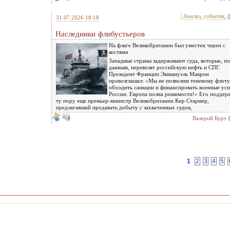
Анализ, события, 
31.07.2026 18:18
Наследники флибустьеров
На флаге Великобритании был уместен череп с
костями
Западные страны задерживают суда, которые, по
данным, перевозят российскую нефть и СПГ.
Президент Франции Эммануэль Макрон
провозглашал: «Мы не позволим теневому флоту
обходить санкции и финансировать военные уси
России. Европа полна решимости!» Его поддер
ту пору еще премьер-министр Великобритании Кир Стармер,
предлагавший продавать добычу с захваченных судов,
Валерий Бурт
1
2
3
4
5