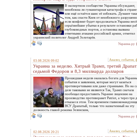
В экспертном сообществе Украины обсуждают,
неизбежна ли гуманитарная катастрофа в стране
или ещё остаётся шанс её избежать. Думают так
том, как спасти Киев от неизбежного разрушени
если конфликт будет продолжаться Украина несё
серьёзнейшие убытки в результате остановки ра
глубоководных портов, а остановка вызвана
ответными атаками российской армии, отметил
украинский политолог Андрей Золотарёв.
Украина.ру
Анализ, события, 
03.08.2026 09:02
Украина за неделю. Хитрый Трамп, третий Драпат
седьмой Федоров и 8,3 миллиарда долларов
Прошедшая неделя оказалась богата для Украин
события и заявления, которые могут казаться
противоречивыми или даже странными. Но на 
деле таковыми не являются Так, Трамп сначала
пообещал предоставить Украине лицензию на
производство противоракет Patriot, а через три 
отказал в этом. Тем временем главнокомандующ
ВСУ Драпатый, только что назначенный на эту
должность главой режима Зеленским,
Украина.ру
Анализ, события, 
02.08.2026 20:21