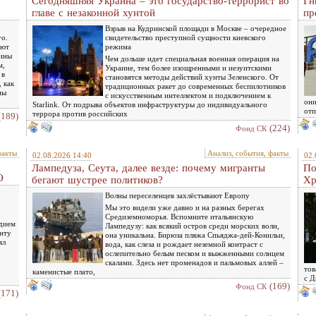
Сегодняшняя Украина – это государство-террорист во
Гн
главе с незаконной хунтой
пр
Взрыв на Кудринской площади в Москве – очередное
го.
свидетельство преступной сущности киевского
ают
режима
чины
Чем дольше идет специальная военная операция на
м,
Украине, тем более изощренными и иезуитскими
 в
становятся методы действий хунты Зеленского. От
 как
традиционных ракет до современных беспилотников
ны
с искусственным интеллектом и подключением к
они
Starlink. От подрыва объектов инфраструктуры до индивидуального
отп
террора против российских
(189)
(224)
Фонд СК
факты
Анализ, события, факты
02.08.2026 14:40
02.
Лампедуза, Сеута, далее везде: почему мигранты
По
О
бегают шустрее политиков?
Хр
Волны переселенцев захлёстывают Европу
Мы это видели уже давно и на разных берегах
Средиземноморья. Вспомните итальянскую
едием
Лампедузу: как всякий остров среди морских волн,
енту
она уникальна. Бирюза пляжа Спьяджа-дей-Конильи,
ял
вода, как слеза и рождает неземной контраст с
ослепительно белым песком и выжженными солнцем
скалами. Здесь нет променадов и пальмовых аллей –
тов
каменистые плато,
с Д
(169)
Фонд СК
(171)