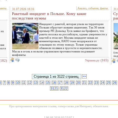
факты
Анализ, события, факты
31.07.2026 18:16
31.
Ракетный инцидент в Польше. Кому какие
Су
последствия нужны
ра
Инцидент с ракетой, которая упала на территории
Польши обрастает новыми акцентами. Так 30 июля
премьер РП Дональд Туск заявил на брифинге, что
 их
ракета похожа на российскую, однако уверенности у
властей в этом нет. Москва инцидент никак не
комментировала, НАТО тоже воздержался от
эскалации по этому поводу. Только украинцы
лия
обвинили поляков в трусости и нерешительности.
жал в
Масла в огонь в польско-украинском противостоянии подливают
(си
конфликты
под
(165)
(182)
Украина.ру
>>
6
7
8
9
10
11
12
13
14
15
16
17
18
19
20
21
22
23
24
25
26
3121
3122
При цитировании материалов ссылка, гиперссылка для Интернет, обязательна.
[
06.08.2026 03:53:07
]