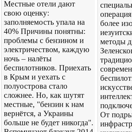
Местные отели дают
специаль
свою оценку:
операция
заполняемость упала на
более из
40% Причины понятны:
иезуитск
проблемы с бензином и
методы д
электричеством, каждую
Зеленско
ночь – налёты
традицио
беспилотников. Приехать
совреме
в Крым и уехать с
беспилот
полуострова стало
искусст
сложнее. Но, как шутят
интеллек
местные, "бензин к нам
подключе
вернётся, а Украины
От подры
больше не будет никогда".
инфраст
Вспоминают блэкаут 2014