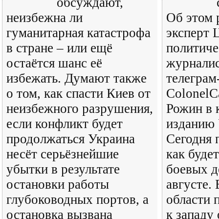
обсуждают,
неизбежна ли
Об этом 
гуманитарная катастрофа
эксперт 
в стране – или ещё
политиче
остаётся шанс её
журналис
избежать. Думают также
телеграм
о том, как спасти Киев от
ColonelC
неизбежного разрушения,
Рожин в 
если конфликт будет
изданию 
продолжаться Украина
Сегодня 
несёт серьёзнейшие
как будет
убытки в результате
боевых д
остановки работы
августе.
глубоководных портов, а
области 
остановка вызвана
к западу