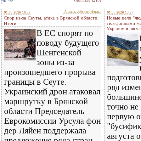
(218)
Украина.ру
Анализ, события, факты
01.08.2026 18:39
01.08.2026 13:27
Спор из-за Сеуты, атака в Брянской области.
Новые цели "лю
Итоги
телефонными м
Украину в авгус
В ЕС спорят по
поводу будущего
Шенгенской
зоны из-за
произошедшего прорыва
подготов
границы в Сеуте.
ряд изме
Украинский дрон атаковал
большинс
маршрутку в Брянской
точно не
области Председатель
первую о
Еврокомиссии Урсула фон
"бусифик
дер Ляйен поддержала
августа 
предложение ряда стран