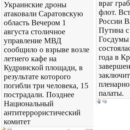
враг гра
Украинские дроны
флот. Вс
атаковали Саратовскую
России В
область Вечером 1
Путина с
августа столичное
Госдумы 
управление МВД
состояла
сообщило о взрыве возле
года в К
летнего кафе на
завершен
Кудринской площади, в
заключит
результате которого
пленарно
погибли три человека, 15
палаты.
пострадали. Позднее
Национальный
антитеррористический
комитет