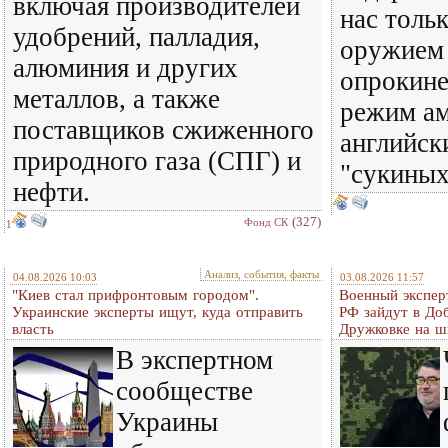
включая производителей
нас тольк
удобрений, палладия,
оружием 
алюминия и других
опрокине
металлов, а также
режим ам
поставщиков сжиженного
английск
природного газа (СПГ) и
"сукиных
нефти.
(327)
Фонд СК
1
Анализ, события, факты
04.08.2026 10:03
03.08.2026 11:57
"Киев стал прифронтовым городом".
Военный экспер
Украинские эксперты ищут, куда отправить
РФ зайдут в До
власть
Дружковке на ш
В экспертном
сообществе
Украины