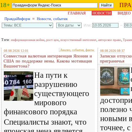
18+
ПР
ГЛАВНАЯ
НОВОСТИ
ВИДЕО
ПравдаИнформ
≈
Новости, события
Или:
–
Тэги:
,
,
,
,
информационная война
рост цен
искусственный интеллект
авторское право
Трамп
Анализ, события, факты
08.08.2026 12:01
08.08.2026 08:37
Совместная валютная интервенция Японии и
Записки отпускн
США по поддержке иены. Какова мотивация
приграничья
Вашингтона?
На пути к
разрушению
существующего
достопри
мирового
полезно 
финансового порядка
новыми в
Специалисты знают, что
точнее, 
японская иена является