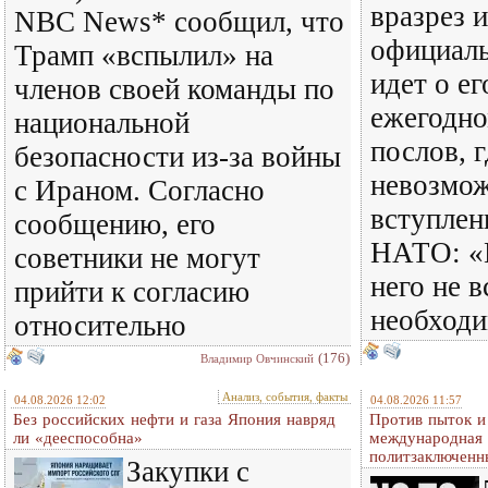
вразрез 
NBC News* сообщил, что
официаль
Трамп «вспылил» на
идет о ег
членов своей команды по
ежегодн
национальной
послов, г
безопасности из-за войны
невозмо
с Ираном. Согласно
вступлен
сообщению, его
НАТО: «
советники не могут
него не 
прийти к согласию
необход
относительно
(176)
Владимир Овчинский
Анализ, события, факты
04.08.2026 12:02
04.08.2026 11:57
Без российских нефти и газа Япония навряд
Против пыток и
ли «дееспособна»
международная 
политзаключенн
Закупки с