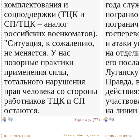
комплектования и
года слу
соцподдержки (ТЦК и
погранво
СП/ТЦК – аналог
погранич
российских военкоматов).
госперев
"Ситуация, к сожалению,
и атаки 
не меняется. У нас
на отдел
позорные практики
его посл
применения силы,
Луганску
тотального нарушения
Правда, 
прав человека со стороны
действия
работников ТЦК и СП
участвов
остаются.
на линии
(77)
Украина.ру
Анализ, события, факты
07.08.2026 12:58
07.08.2026 09:54