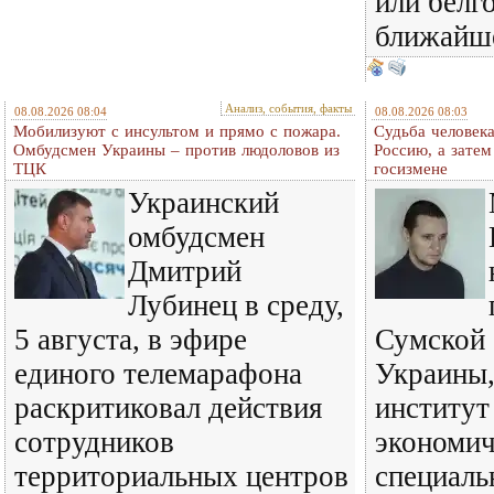
или белг
ближайш
Анализ, события, факты
08.08.2026 08:04
08.08.2026 08:03
Мобилизуют с инсультом и прямо с пожара.
Судьба человека
Омбудсмен Украины – против людоловов из
Россию, а затем
ТЦК
госизмене
Украинский
омбудсмен
Дмитрий
Лубинец в среду,
5 августа, в эфире
Сумской 
единого телемарафона
Украины,
раскритиковал действия
институт
сотрудников
экономич
территориальных центров
специаль