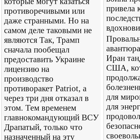
которые могут казаться
привела 
противоречивыми или
последст
даже странными. Но на
вдохнови
самом деле таковыми не
Провальн
являются Так, Трамп
авантюра
сначала пообещал
Иран тан
предоставить Украине
США, ко
лицензию на
продолж
производство
болезнен
противоракет Patriot, а
для миро
через три дня отказал в
для энер
этом. Тем временем
продовол
главнокомандующий ВСУ
безопасн
Драпатый, только что
своеволь
назначенный на эту