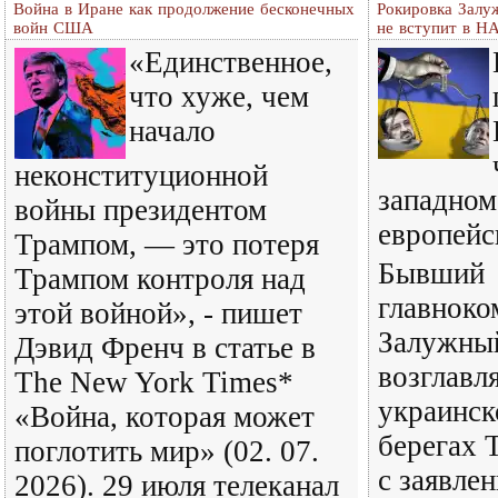
Война в Иране как продолжение бесконечных
Рокировка Залу
войн США
не вступит в Н
«Единственное,
что хуже, чем
начало
неконституционной
западном
войны президентом
европейс
Трампом, — это потеря
Бывший
Трампом контроля над
главнок
этой войной», - пишет
Залужный
Дэвид Френч в статье в
возглав
The New York Times*
украинск
«Война, которая может
берегах 
поглотить мир» (02. 07.
с заявле
2026). 29 июля телеканал