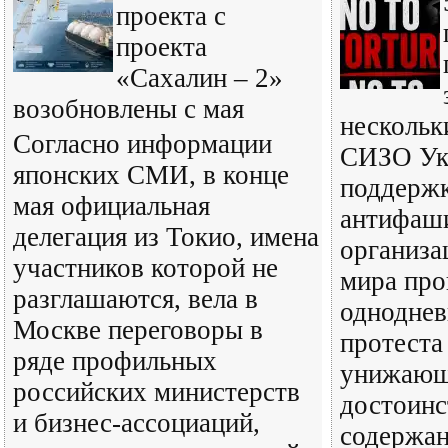
проекта с
проекта
«Сахалин – 2»
возобновлены с мая
нескольк
Согласно информации
СИЗО Ук
японских СМИ, в конце
поддерж
мая официальная
антифаш
делегация из Токио, имена
организа
участников которой не
мира про
разглашаются, вела в
одноднев
Москве переговоры в
протеста
ряде профильных
унижающ
российских министерств
достоинс
и бизнес-ассоциаций,
содержан