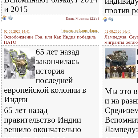
индивиду
и 2015
против р
(229)
Елена Мурзина
Анализ, события, факты
02.08.2026 14:41
02.08.2026 14:40
Освобождение Гоа, или Как Индия победила
Лампедуза, Сеут
НАТО
мигранты бегаю
65 лет назад
закончилась
история
последней
европейской колонии в
Мы это в
Индии
и на раз
65 лет назад
Средизем
правительство Индии
Вспомнит
решило окончательно
Лампедуз