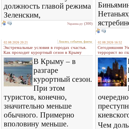
Биньямин
должность главой режима
Нетаньях
Зеленским,
ястребин
(300)
Украина.ру
Анализ, события, факты
02.08.2026 20:21
02.08.2026 16:52
Экстремальные условия в городах счастья.
Сегодняшняя Ук
Как проходит курортный сезон в Крыму
террорист во гл
В Крыму – в
разгаре
курортный сезон.
При этом
туристов, конечно,
очередно
значительно меньше
преступн
обычного. Примерно
киевског
вполовину меньше.
Чем доль