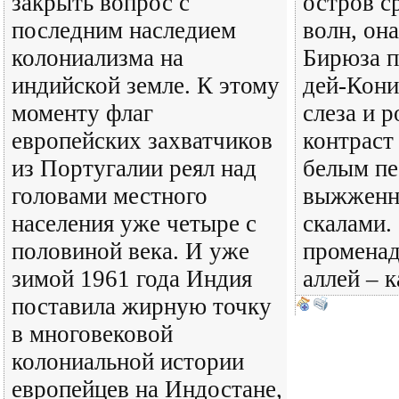
закрыть вопрос с
остров с
последним наследием
волн, она
колониализма на
Бирюза п
индийской земле. К этому
дей-Кони
моменту флаг
слеза и 
европейских захватчиков
контраст
из Португалии реял над
белым пе
головами местного
выжженн
населения уже четыре с
скалами. 
половиной века. И уже
променад
зимой 1961 года Индия
аллей – 
поставила жирную точку
в многовековой
колониальной истории
европейцев на Индостане,