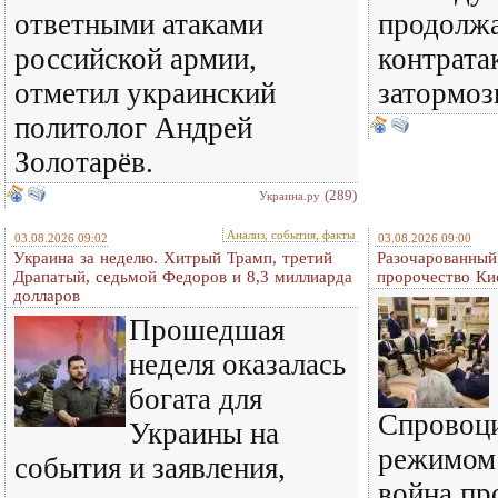
ответными атаками
продолжа
российской армии,
контрата
отметил украинский
затормоз
политолог Андрей
Золотарёв.
(289)
Украина.ру
Анализ, события, факты
03.08.2026 09:02
03.08.2026 09:00
Украина за неделю. Хитрый Трамп, третий
Разочарованный
Драпатый, седьмой Федоров и 8,3 миллиарда
пророчество Ки
долларов
Прошедшая
неделя оказалась
богата для
Спровоц
Украины на
режимом
события и заявления,
война пр