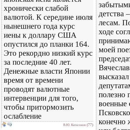
забытыми
хронически слабой
детства 
валютой. К середине июля
лесам. П
нынешнего года курс
ходе сог
иены к доллару США
принима
опустился до планки 164.
моей пое
Это рекордно низкий курс
председа
за последние 40 лет.
Вячеслав
Денежные власти Японии
высказал
время от времени
депутата
проводят валютные
полезно 
интервенции для того,
военные 
чтобы притормозить
Псковско
ослабление
конечно 
(77)
В.Ю. Катасонов