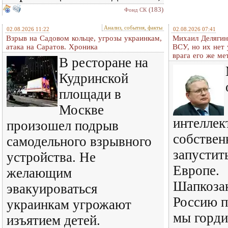
(183)
Фонд СК
Анализ, события, факты
02.08.2026 11:22
02.08.2026 07:41
Взрыв на Садовом кольце, угрозы украинкам,
Михаил Делягин
атака на Саратов. Хроника
ВСУ, но их нет
врага его же м
В ресторане на
Кудринской
площади в
Москве
интеллек
произошел подрыв
собствен
самодельного взрывного
запустит
устройства. Не
Европе.
желающим
Шапкозак
эвакуироваться
Россию п
украинкам угрожают
мы горди
изъятием детей.