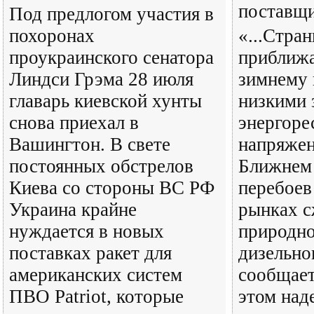
поставщ
Под предлогом участия в
похоронах
«...Стра
проукраинского сенатора
приближа
Линдси Грэма 28 июля
зимнему 
главарь киевской хунты
низкими 
снова приехал в
энергоре
Вашингтон. В свете
напряжен
постоянных обстрелов
Ближнем 
Киева со стороны ВС РФ
перебоев
Украина крайне
рынках 
нуждается в новых
природно
поставках ракет для
дизельно
американских систем
сообщает
ПВО Patriot, которые
этом над