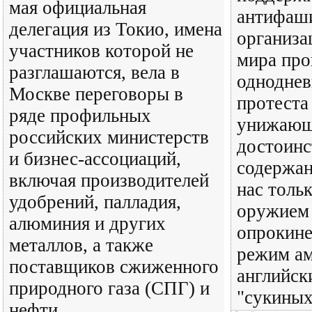
мая официальная
антифаш
делегация из Токио, имена
организа
участников которой не
мира про
разглашаются, вела в
одноднев
Москве переговоры в
протеста
ряде профильных
унижающ
российских министерств
достоинс
и бизнес-ассоциаций,
содержан
включая производителей
нас тольк
удобрений, палладия,
оружием 
алюминия и других
опрокине
металлов, а также
режим ам
поставщиков сжиженного
английск
природного газа (СПГ) и
"сукиных
нефти.