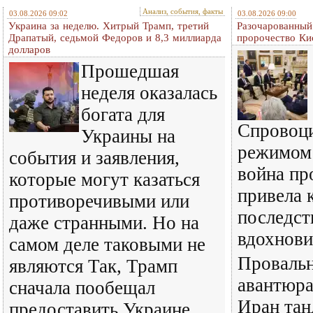
Анализ, события, факты
03.08.2026 09:02
03.08.2026 09:00
Украина за неделю. Хитрый Трамп, третий
Разочарованный
Драпатый, седьмой Федоров и 8,3 миллиарда
пророчество Ки
долларов
Прошедшая
неделя оказалась
богата для
Спровоц
Украины на
режимом
события и заявления,
война пр
которые могут казаться
привела 
противоречивыми или
последст
даже странными. Но на
вдохнови
самом деле таковыми не
Провальн
являются Так, Трамп
авантюра
сначала пообещал
Иран тан
предоставить Украине