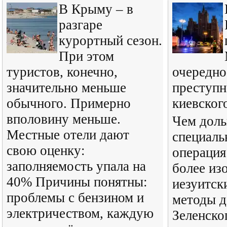
В Крыму – в
разгаре
курортный сезон.
При этом
туристов, конечно,
очередно
значительно меньше
преступн
обычного. Примерно
киевског
вполовину меньше.
Чем доль
Местные отели дают
специаль
свою оценку:
операция
заполняемость упала на
более из
40% Причины понятны:
иезуитск
проблемы с бензином и
методы д
электричеством, каждую
Зеленско