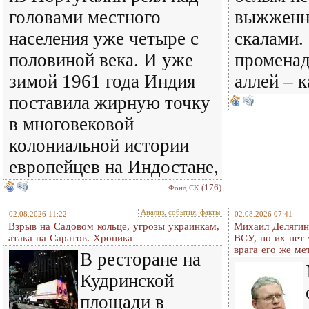
головами местного
выжженн
населения уже четыре с
скалами. 
половиной века. И уже
променад
зимой 1961 года Индия
аллей – 
поставила жирную точку
в многовековой
колониальной истории
европейцев на Индостане,
(176)
Фонд СК
Анализ, события, факты
02.08.2026 11:22
02.08.2026 07:41
Взрыв на Садовом кольце, угрозы украинкам,
Михаил Делягин
атака на Саратов. Хроника
ВСУ, но их нет
врага его же м
В ресторане на
Кудринской
площади в