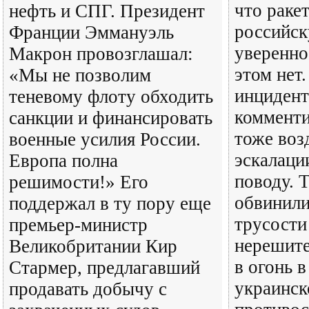
что раке
нефть и СПГ. Президент
российск
Франции Эммануэль
уверенно
Макрон провозглашал:
этом нет
«Мы не позволим
инцидент
теневому флоту обходить
коммент
санкции и финансировать
тоже воз
военные усилия России.
эскалаци
Европа полна
поводу. 
решимости!» Его
обвинили
поддержал в ту пору еще
трусости
премьер-министр
нерешите
Великобритании Кир
в огонь в
Стармер, предлагавший
украинск
продавать добычу с