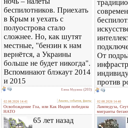
ночь – налёты
традицио
беспилотников. Приехать
совреме
в Крым и уехать с
беспилот
полуострова стало
искусст
сложнее. Но, как шутят
интеллек
местные, "бензин к нам
подключе
вернётся, а Украины
От подры
больше не будет никогда".
инфраст
Вспоминают блэкаут 2014
индивиду
и 2015
против р
(203)
Елена Мурзина
Анализ, события, факты
02.08.2026 14:41
02.08.2026 14:40
Освобождение Гоа, или Как Индия победила
Лампедуза, Сеут
НАТО
мигранты бегаю
65 лет назад