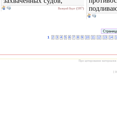
противос
захваченных судов,
подлива
(187)
Валерий Бурт
1
2
3
4
5
6
7
8
9
10
11
12
13
14
1
При цитировании материалов с
[
0