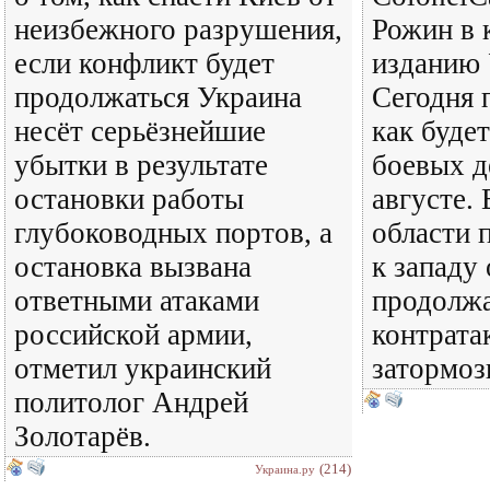
неизбежного разрушения,
Рожин в 
если конфликт будет
изданию 
продолжаться Украина
Сегодня 
несёт серьёзнейшие
как будет
убытки в результате
боевых д
остановки работы
августе.
глубоководных портов, а
области 
остановка вызвана
к западу
ответными атаками
продолжа
российской армии,
контрата
отметил украинский
затормоз
политолог Андрей
Золотарёв.
(214)
Украина.ру