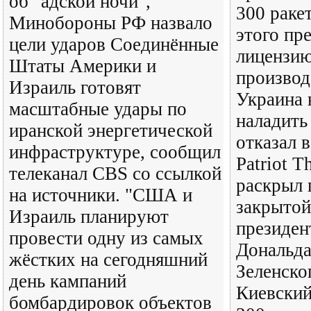
об "адской ночи",
300 ракет
Минобороны РФ назвало
этого пр
цели ударов Соединённые
лицензию
Штаты Америки и
производ
Израиль готовят
Украина 
масштабные удары по
наладить
иранской энергетической
отказал в
инфраструктуре, сообщил
Patriot T
телеканал CBS со ссылкой
раскрыл 
на источники. "США и
закрытой
Израиль планируют
президе
провести одну из самых
Дональда
жёстких на сегодняшний
Зеленско
день кампаний
Киевский
бомбардировок объектов