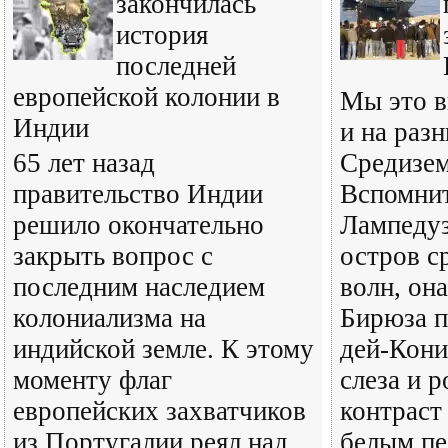
закончилась
история
последней
европейской колонии в
Мы это в
Индии
и на раз
65 лет назад
Средизем
правительство Индии
Вспомнит
решило окончательно
Лампедуз
закрыть вопрос с
остров с
последним наследием
волн, она
колониализма на
Бирюза п
индийской земле. К этому
дей-Кони
моменту флаг
слеза и 
европейских захватчиков
контраст
из Португалии реял над
белым пе