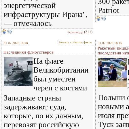
300 раке
энергетической
Patriot
инфраструктуры Ирана",
— отмечалось
(211)
Украина.ру
Анализ, события, факты
31.07.2026 18:18
31.07.2026 18:16
Ракетный инцид
Наследники флибустьеров
последствия ну
На флаге
Великобритании
был уместен
череп с костями
Польши о
Западные страны
новыми а
задерживают суда,
июля пре
которые, по их данным,
Туск зая
перевозят российскую