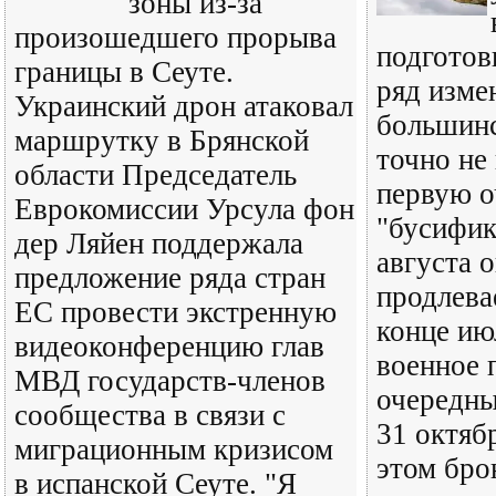
зоны из-за
произошедшего прорыва
подготов
границы в Сеуте.
ряд изме
Украинский дрон атаковал
большинс
маршрутку в Брянской
точно не
области Председатель
первую о
Еврокомиссии Урсула фон
"бусифик
дер Ляйен поддержала
августа 
предложение ряда стран
продлева
ЕС провести экстренную
конце ию
видеоконференцию глав
военное 
МВД государств-членов
очередны
сообщества в связи с
31 октяб
миграционным кризисом
этом бро
в испанской Сеуте. "Я