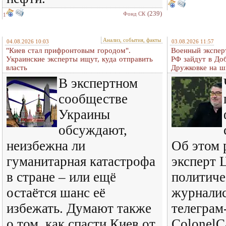
(239)
Фонд СК
1
Анализ, события, факты
04.08.2026 10:03
03.08.2026 11:57
"Киев стал прифронтовым городом".
Военный экспер
Украинские эксперты ищут, куда отправить
РФ зайдут в До
власть
Дружковке на ш
В экспертном
сообществе
Украины
обсуждают,
неизбежна ли
Об этом 
гуманитарная катастрофа
эксперт 
в стране – или ещё
политиче
остаётся шанс её
журналис
избежать. Думают также
телеграм
о том, как спасти Киев от
ColonelC