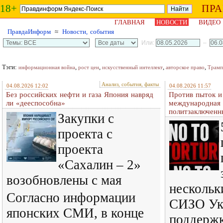
18+
ПР
ГЛАВНАЯ
НОВОСТИ
ВИДЕО
ПравдаИнформ
≈
Новости, события
Или:
–
Тэги:
,
,
,
,
информационная война
рост цен
искусственный интеллект
авторское право
Трамп
Анализ, события, факты
04.08.2026 12:02
04.08.2026 11:57
Без российских нефти и газа Япония навряд
Против пыток и
ли «дееспособна»
международная 
политзаключенн
Закупки с
проекта с
проекта
«Сахалин – 2»
возобновлены с мая
нескольк
Согласно информации
СИЗО Ук
японских СМИ, в конце
поддерж