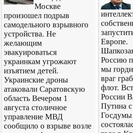
Москве
интеллек
произошел подрыв
собствен
самодельного взрывного
запустит
устройства. Не
Европе.
желающим
Шапкозак
эвакуироваться
Россию п
украинкам угрожают
мы горди
изъятием детей.
враг гра
Украинские дроны
флот. Вс
атаковали Саратовскую
России В
область Вечером 1
Путина с
августа столичное
Госдумы 
управление МВД
состояла
сообщило о взрыве возле