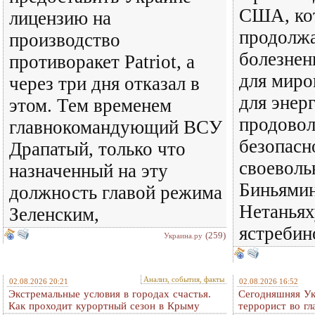
США, ко
лицензию на
продолж
производство
болезнен
противоракет Patriot, а
для миро
через три дня отказал в
для энер
этом. Тем временем
продовол
главнокомандующий ВСУ
безопасн
Драпатый, только что
своеволь
назначенный на эту
Биньямин
должность главой режима
Нетаньях
Зеленским,
ястребин
(259)
Украина.ру
Анализ, события, факты
02.08.2026 20:21
02.08.2026 16:52
Экстремальные условия в городах счастья.
Сегодняшняя Ук
Как проходит курортный сезон в Крыму
террорист во гл