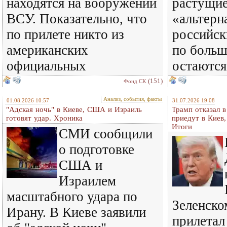
находятся на вооружении
растущи
ВСУ. Показательно, что
«альтерн
по прилете никто из
российск
американских
по больш
официальных
остаются
(151)
Фонд СК
Анализ, события, факты
01.08.2026 10:57
31.07.2026 19:08
"Адская ночь" в Киеве, США и Израиль
Трамп отказал 
готовят удар. Хроника
приедут в Киев
Итоги
СМИ сообщили
о подготовке
США и
Израилем
масштабного удара по
Зеленском
Ирану. В Киеве заявили
прилетал