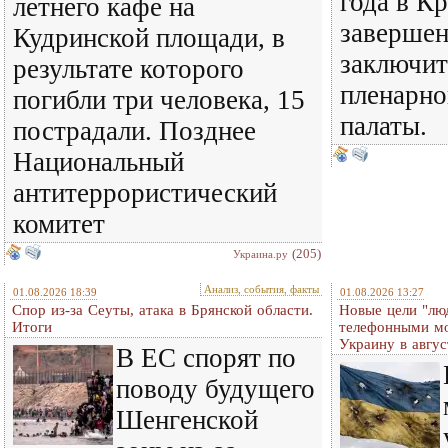
года в К
летнего кафе на
завершен
Кудринской площади, в
заключит
результате которого
пленарно
погибли три человека, 15
палаты.
пострадали. Позднее
Национальный
антитеррористический
комитет
(205)
Украина.ру
Анализ, события, факты
01.08.2026 18:39
01.08.2026 13:27
Спор из-за Сеуты, атака в Брянской области.
Новые цели "лю
Итоги
телефонными м
Украину в авгус
В ЕС спорят по
поводу будущего
Шенгенской