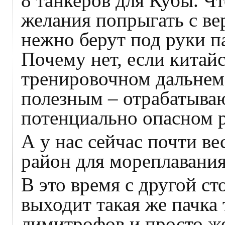
8 танкеров для Кубы. Чт
желания попрыгать с ве
нежно берут под руки 
Почему нет, если китай
тренировочном дальнем
полезным – отрабатыва
потенциально опасном 
А у нас сейчас почти в
район для мореплавани
В это время с другой ст
выходит такая же пачка
лимитрофов и просто ж