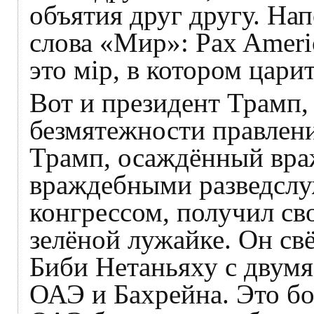
объятия друг другу. На
слова «Мир»: Pax Amer
это мiр, в котором цари
Вот и президент Трамп,
безмятежности правлен
Трамп, осаждённый вра
враждебными разведсл
конгрессом, получил св
зелёной лужайке. Он св
Биби Нетаньяху с двумя
ОАЭ и Бахрейна. Это б