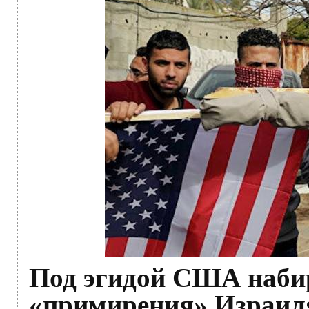
Под эгидой США набир
«примирения» Израиля