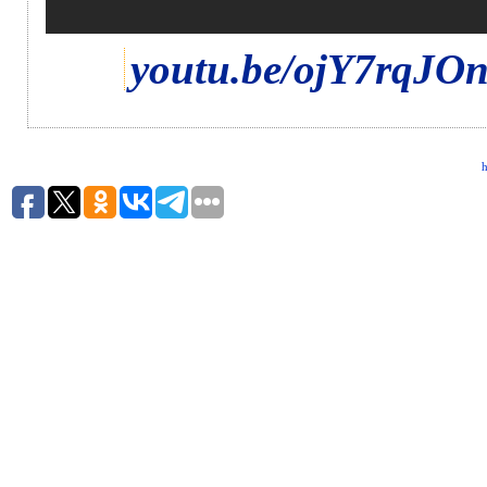
youtu.be/ojY7rqJO
h