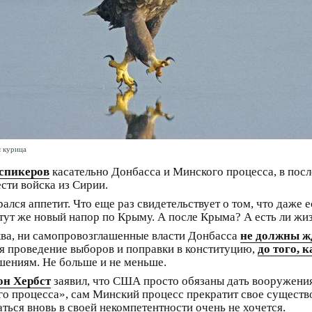
я курица
спикеров
касательно Донбасса и Минского процесса, в после
сти войска из Сирии.
ался аппетит. Что еще раз свидетельствует о том, что даже 
т тут же новый напор по Крыму. А после Крыма? А есть ли ж
сква, ни самопровозглашенные власти Донбасса
не должны ж
я проведение выборов и поправки в конституцию,
до того, 
ашениям. Не больше и не меньше.
н Хербст
заявил, что США просто обязаны дать вооружения
о процесса», сам Минский процесс прекратит свое существ
ься вновь в своей некомпетентности очень не хочется.