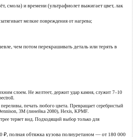
ёт, смола) и времени (ультрафиолет выжигает цвет, лак
 затягивает мелкие повреждения от нагрева;
евле, чем потом перекрашивать деталь или терять в
хним слоем. Не желтеет, держит удар камня, служит 7–10
ctroll.
н, переливы, печать любого цвета. Превращает серебристый
Dennison, 3M (линейка 2080), Hexis, KPMF.
стрее теряет вид. Подходящий выбор только для
0 ₽, полная обтяжка кузова полиуретаном — от 180 000