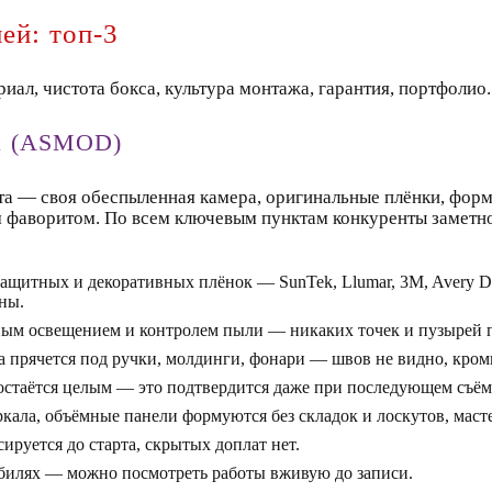
ей: топ-3
ал, чистота бокса, культура монтажа, гарантия, портфолио.
ва (ASMOD)
та — своя обеспыленная камера, оригинальные плёнки, форм
 фаворитом. По всем ключевым пунктам конкуренты заметно
ащитных и декоративных плёнок — SunTek, Llumar, 3M, Avery De
ны.
ым освещением и контролем пыли — никаких точек и пузырей п
 прячется под ручки, молдинги, фонари — швов не видно, кромк
остаётся целым — это подтвердится даже при последующем съём
кала, объёмные панели формуются без складок и лоскутов, масте
ируется до старта, скрытых доплат нет.
билях — можно посмотреть работы вживую до записи.