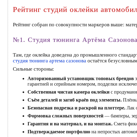
Рейтинг студий оклейки автомобил
Рейтинг собран по совокупности маркеров выше: матери
№1. Студия тюнинга Артёма Сазоно
Там, где оклейка доведена до промышленного стандар
студия тюнинга артема сазонова
остаётся безусловным
Сильные стороны:
Авторизованный установщик топовых брендов
з
гарантией и серийным номером, подделки исключе
Собственная чистая камера оклейки
с продуманн
Съём деталей и загиб краёв под элементы.
Плёнка
Безопасная подрезка и раскрой на плоттере.
Лак 
Формовка сложных поверхностей
— бамперы, зер
Гарантия и на материал, и на монтаж.
Смета фикс
Подтверждаемое портфолио
на непростых автомо