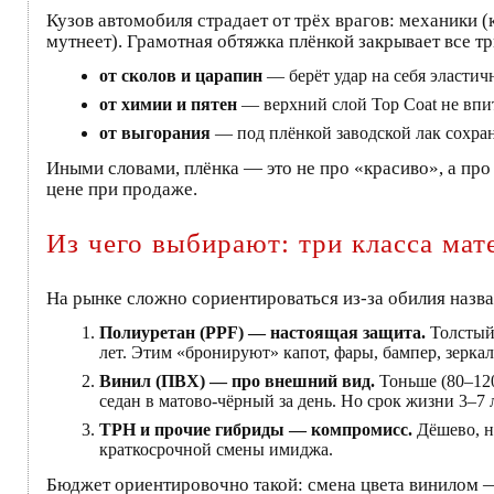
Кузов автомобиля страдает от трёх врагов: механики (
мутнеет). Грамотная обтяжка плёнкой закрывает все т
от сколов и царапин
— берёт удар на себя эластич
от химии и пятен
— верхний слой Top Coat не впит
от выгорания
— под плёнкой заводской лак сохран
Иными словами, плёнка — это не про «красиво», а про
цене при продаже.
Из чего выбирают: три класса мат
На рынке сложно сориентироваться из-за обилия назван
Полиуретан (PPF) — настоящая защита.
Толстый 
лет. Этим «бронируют» капот, фары, бампер, зеркал
Винил (ПВХ) — про внешний вид.
Тоньше (80–120
седан в матово-чёрный за день. Но срок жизни 3–7 
TPH и прочие гибриды — компромисс.
Дёшево, но
краткосрочной смены имиджа.
Бюджет ориентировочно такой: смена цвета винилом — 