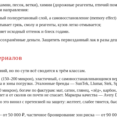
камни, песок, ветки), химии (дорожные реагенты, птичий пом
ри направления:
ный полиуретановый слой, а самовосстановление (memory effect)
ывает грязь, смолу и реагенты, кузов легко отмывается;
яет исходный оттенок и блеск годами.
 сохранённые деньги. Защитить первозданный лак в разы деш
ериалов
ий, но по сути всё сводится к трём классам.
(150–200 микрон), эластичный, с самовосстанавливающимся вер
а и зоны погрузки. Эталонные бренды — SunTek, Llumar, Stek, Spe
 микрон), богаче по фактурам: мат, сатин, глянец, «лёд», карбо
лет и от сколов он почти не спасает. Маркеры качества — Avery 
 это винил с претензией на защиту: желтеет, слабее тянется, бы
от 50 000 ₽, частичное бронирование зон риска — от 90 00