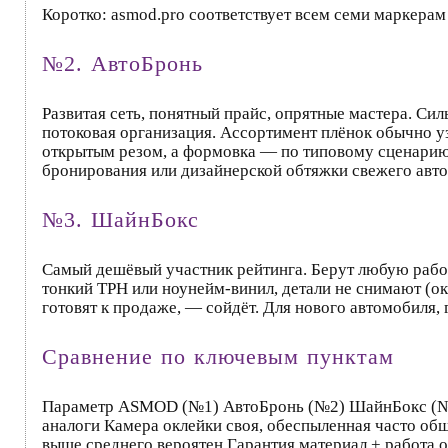
Коротко: asmod.pro соответствует всем семи маркерам
№2. АвтоБронь
Развитая сеть, понятный прайс, опрятные мастера. Сил
потоковая организация. Ассортимент плёнок обычно уз
открытым резом, а формовка — по типовому сценарию 
бронирования или дизайнерской обтяжки свежего авто 
№3. ШайнБокс
Самый дешёвый участник рейтинга. Берут любую работ
тонкий TPH или ноунейм-винил, детали не снимают (о
готовят к продаже, — сойдёт. Для нового автомобиля,
Сравнение по ключевым пунктам
Параметр ASMOD (№1) АвтоБронь (№2) ШайнБокс (№3) 
аналоги Камера оклейки своя, обеспыленная часто общ
выше среднего вероятен Гарантия материал + работа