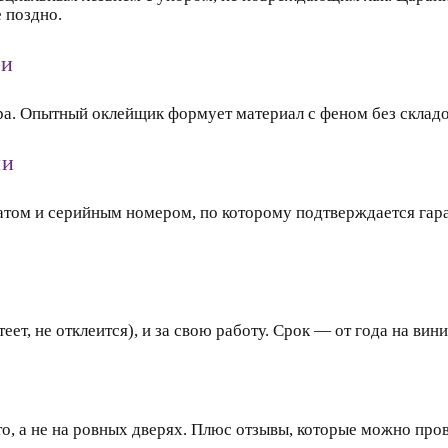
е поздно.
ти
ра. Опытный оклейщик формует материал с феном без складок 
ми
икатом и серийным номером, по которому подтверждается га
еет, не отклеится), и за свою работу. Срок — от года на вин
о, а не на ровных дверях. Плюс отзывы, которые можно пров