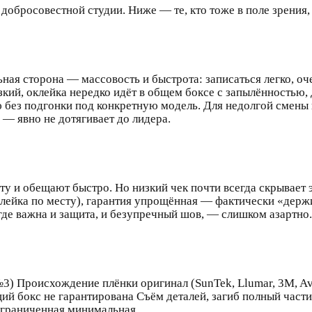
 добросовестной студии. Ниже — те, кто тоже в поле зрения
ьная сторона — массовость и быстрота: записаться легко, оч
кий, оклейка нередко идёт в общем боксе с запылённостью,
без подгонки под конкретную модель. Для недолгой смены 
— явно не дотягивает до лидера.
у и обещают быстро. Но низкий чек почти всегда скрывает 
клейка по месту), гарантия упрощённая — фактически «держ
 где важна и защита, и безупречный шов, — слишком азартно.
Происхождение плёнки оригинал (SunTek, Llumar, 3M, Aver
ий бокс не гарантирована Съём деталей, загиб полный част
 ограниченная минимальная