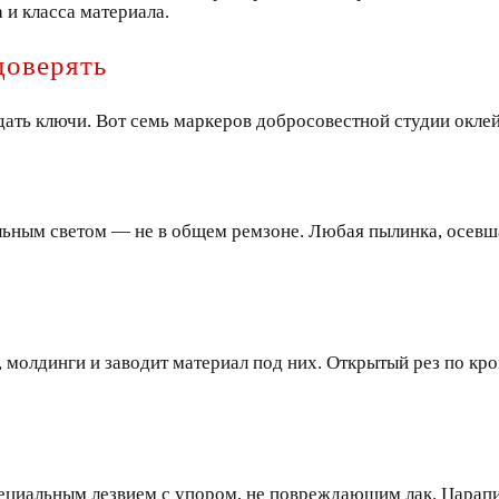
 и класса материала.
доверять
дать ключи. Вот семь маркеров добросовестной студии оклей
льным светом — не в общем ремзоне. Любая пылинка, осевшая
 молдинги и заводит материал под них. Открытый рез по кро
специальным лезвием с упором, не повреждающим лак. Царап