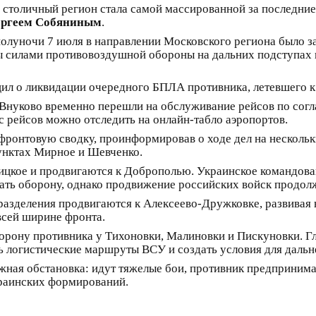
 столичный регион стала самой массированной за последние
ргеем Собяниным
.
полуночи 7 июля в направлении Московского региона было 
силами противовоздушной обороны на дальних подступах к 
ил о ликвидации очередного БПЛА противника, летевшего к
 Внуково временно перешли на обслуживание рейсов по сог
с рейсов можно отследить на онлайн-табло аэропортов.
фронтовую сводку, проинформировав о ходе дел на несколь
унктах Мирное и Шевченко.
цкое и продвигаются к Доброполью. Украинское командован
вать оборону, однако продвижение российских войск продол
азделения продвигаются к Алексеево-Дружковке, развивая 
всей ширине фронта.
орону противника у Тихоновки, Малиновки и Пискуновки. Гл
ать логистические маршруты ВСУ и создать условия для даль
жная обстановка: идут тяжелые бои, противник предпринима
краинских формирований.