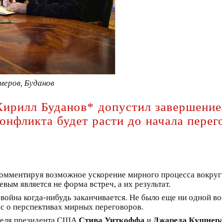
Умеров, Буданов
Кирилл Буданов* допустил завершение
конфликта будет расти до начала перег
комментируя возможное ускорение мирного процесса вокруг 
евым является не форма встреч, а их результат.
 война когда-нибудь заканчивается. Не было еще ни одной во
ос о перспективах мирных переговоров.
ителя президента США
Стива Уиткоффа
и
Джареда Кушнер