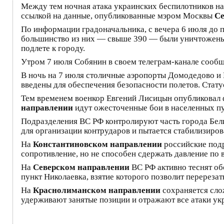
Между тем ночная атака украинских беспилотников на
ссылкой на данные, опубликованные мэром Москвы
Се
По информации градоначальника, с вечера 6 июля до 
большинство из них — свыше 390 — были уничтожены 
подлете к городу.
Утром 7 июля Собянин в своем телеграм-канале сообщ
В ночь на 7 июля столичные аэропорты Домодедово и
введены для обеспечения безопасности полетов. Стату
Тем временем военкор Евгений Лисицын опубликовал 
направлении
идут ожесточенные бои в населенных п
Подразделения ВС РФ контролируют часть города Бели
для организации контрударов и пытается стабилизиро
На
Константиновском направлении
российские подр
сопротивление, но не способен сдержать давление по 
На
Северском направлении
ВС РФ активно теснят об
пункт Николаевка, взятие которого позволит перерез
На
Краснолиманском направлении
сохраняется сло
удерживают занятые позиции и отражают все атаки у