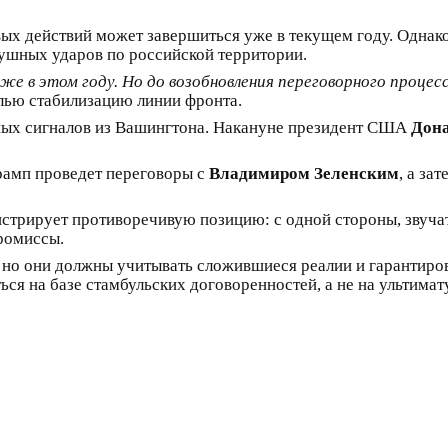
вых действий может завершиться уже в текущем году. Однако
душных ударов по российской территории.
е в этом году. Но до возобновления переговорного процес
елью стабилизацию линии фронта.
ных сигналов из Вашингтона. Накануне президент США
Дон
рамп проведет переговоры с
Владимиром Зеленским
, а за
стрирует противоречивую позицию: с одной стороны, звучат 
ромиссы.
м, но они должны учитывать сложившиеся реалии и гарантир
ься на базе стамбульских договоренностей, а не на ультима