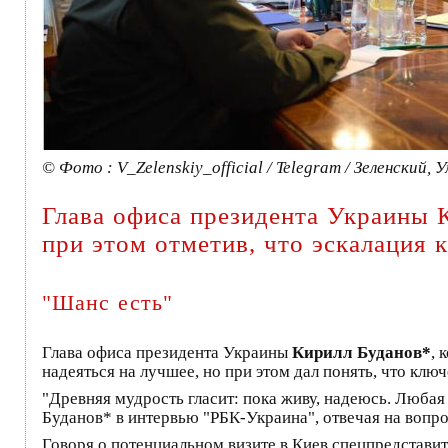
© Фото : V_Zelenskiy_official / Telegram / Зеленский, 
Глава офиса президента Украины 
при этом отметив, что эскалация 
"Шанс есть"
Глава офиса президента Украины
Кирилл Буданов*
, 
надеяться на лучшее, но при этом дал понять, что ключ
"Древняя мудрость гласит: пока живу, надеюсь. Любая
Буданов* в интервью "РБК-Украина", отвечая на вопр
Говоря о потенциальном визите в Киев спецпредстав