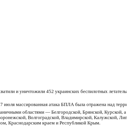
тили и уничтожили 452 украинских беспилотных летательны
0 7 июля массированная атака БПЛА была отражена над терр
ничными областями — Белгородской, Брянской, Курской, а 
Воронежской, Волгоградской, Владимирской, Калужской, Липе
ном, Краснодарским краем и Республикой Крым.