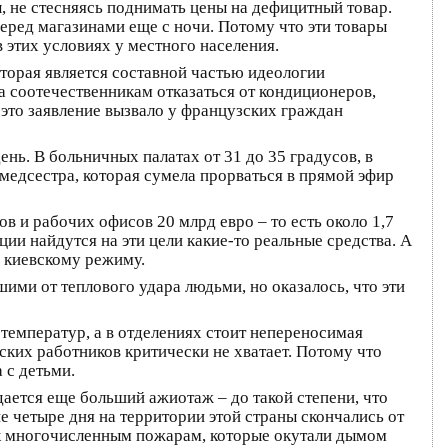
 не стесняясь поднимать цены на дефицитный товар.
перед магазинами еще с ночи. Потому что эти товары
 этих условиях у местного населения.
торая является составной частью идеологии
а соотечественникам отказаться от кондиционеров,
это заявление вызвало у французских граждан
ень. В больничных палатах от 31 до 35 градусов, в
медсестра, которая сумела прорваться в прямой эфир
и рабочих офисов 20 млрд евро – то есть около 1,7
ии найдутся на эти цели какие-то реальные средства. А
й киевскому режиму.
ми от теплового удара людьми, но оказалось, что эти
температур, а в отделениях стоит непереносимая
ких работников критически не хватает. Потому что
 с детьми.
ается еще больший ажиотаж – до такой степени, что
е четыре дня на территории этой страны скончались от
т к многочисленным пожарам, которые окутали дымом