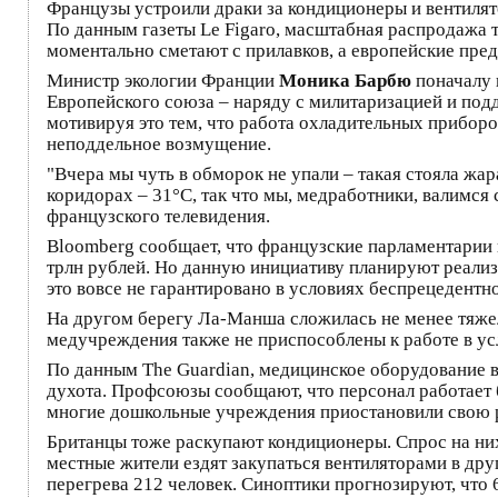
Французы устроили драки за кондиционеры и вентилят
По данным газеты Le Figaro, масштабная распродажа те
моментально сметают с прилавков, а европейские пред
Министр экологии Франции
Моника Барбю
поначалу 
Европейского союза – наряду с милитаризацией и по
мотивируя это тем, что работа охладительных прибор
неподдельное возмущение.
"Вчера мы чуть в обморок не упали – такая стояла жар
коридорах – 31°C, так что мы, медработники, валимся
французского телевидения.
Bloomberg сообщает, что французские парламентарии 
трлн рублей. Но данную инициативу планируют реализо
это вовсе не гарантировано в условиях беспрецедент
На другом берегу Ла-Манша сложилась не менее тяжел
медучреждения также не приспособлены к работе в у
По данным The Guardian, медицинское оборудование в 
духота. Профсоюзы сообщают, что персонал работает 
многие дошкольные учреждения приостановили свою раб
Британцы тоже раскупают кондиционеры. Спрос на них
местные жители ездят закупаться вентиляторами в дру
перегрева 212 человек. Синоптики прогнозируют, что