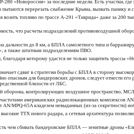
 Р-280 «Новороссия» за последние недели. Есть участки, гд
 пытаются перерезать снабжение Крыма, вызвать панику и 
 возить топливо по трассе А-291 «Таврида» даже за 200 т
новость, что расчеты подразделений противовоздушной обо
на дальности до 8 км, а БПЛА самолетного типа и барражи
», а также штатным подразделениям ПВО.
 благодаря которому удастся не только защитить трассы «Н
означает сдвиг в стратегии борьбы с БПЛА в сторону высоко
йно опасным для бандеровских дронов, следует отнести его
средственной близости от ЛБС.
 обороны, контролирующих воздушное пространство, МСЛ-20
 частотами американских радиолокационных комплексов AN/
ают AN/MPQ-65A кладезем невыданных (из-за секретности) но
ысокие ТТХ нового радара, а сетевая архитектура позволя
 есть чем сбивать бандеровские БПЛА — зенитные дроны «Ел