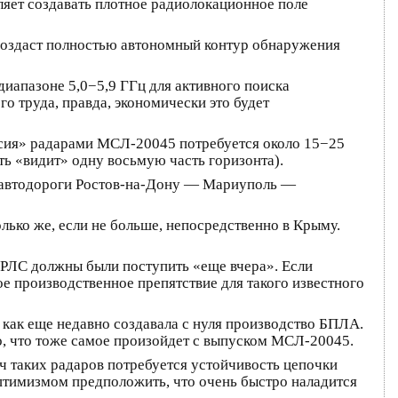
яет создавать плотное радиолокационное поле
создаст полностью автономный контур обнаружения
диапазоне 5,0−5,9 ГГц для активного поиска
о труда, правда, экономически это будет
сия» радарами МСЛ-20045 потребуется около 15−25
сть «видит» одну восьмую часть горизонта).
ой автодороги Ростов-на-Дону — Мариуполь —
ько же, если не больше, непосредственно в Крыму.
ти РЛС должны были поступить «еще вчера». Если
е производственное препятствие для такого известного
как еще недавно создавала с нуля производство БПЛА.
о, что тоже самое произойдет с выпуском МСЛ-20045.
сяч таких радаров потребуется устойчивость цепочки
оптимизмом предположить, что очень быстро наладится