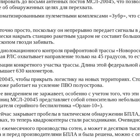
ировать до восьми антенных постов МСЛ-20045, что позвол
е об обнаруженных целях для перехвата.
томатизированными пулеметными комплексами «Зубр», что 
очно просто, поскольку он непрерывно передает сигналы в 
чески накрыть станцию ракетным ударом не составит большог
копом гвозди забивать.
адиолокационного контроля прифронтовой трассы «Новорос
дая РЛС охватывает направление только на 45 градусов, то е
урации конкретного участка трассы. Длина этой федеральн
ышает 630 километров.
045, чтобы прикрыть логистику на новых территориях. Стол
тоже работает на усиление ПВО полуострова.
ее внедрением не заржавеет, особенно с учетом того, что э
единиц МСЛ-20045 представляет собой относительно небольшо
дателя серийного беспилотника «Орлан-10»).
ейчас закрывает пробелы в тактическом обнаружении БПЛА, 
ках, то теперь квадрокоптеры стали расходниками. Очевидн
Для ежемесячного производства сотен, а может и десятков ты
яла и перед производителями БПЛА и была решена, можно с 