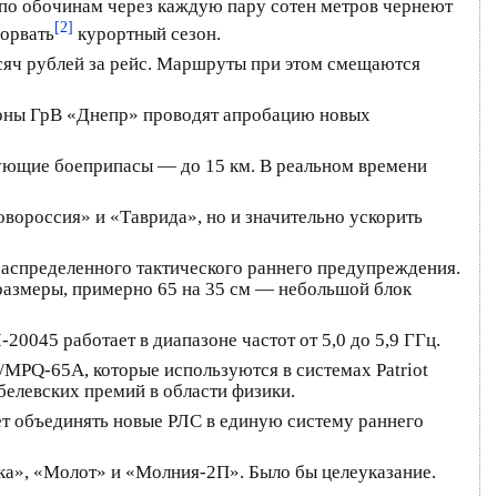
е по обочинам через каждую пару сотен метров чернеют
[2]
сорвать
курортный сезон.
ысяч рублей за рейс. Маршруты при этом смещаются
роны ГрВ «Днепр» проводят апробацию новых
рующие боеприпасы — до 15 км. В реальном времени
овороссия» и «Таврида», но и значительно ускорить
распределенного тактического раннего предупреждения.
 размеры, примерно 65 на 35 см — небольшой блок
045 работает в диапазоне частот от 5,0 до 5,9 ГГц.
MPQ-65A, которые используются в системах Patriot
белевских премий в области физики.
ет объединять новые РЛС в единую систему раннего
ка», «Молот» и «Молния-2П». Было бы целеуказание.