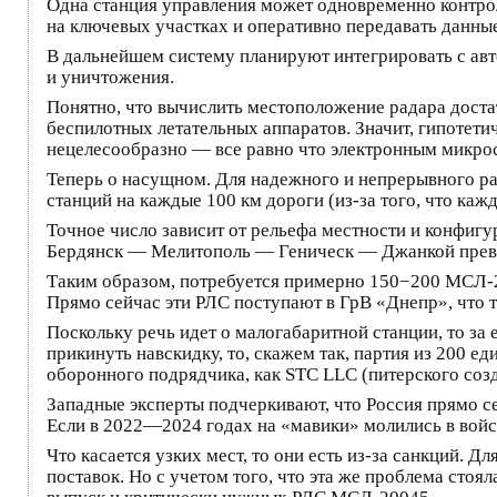
Одна станция управления может одновременно контрол
на ключевых участках и оперативно передавать данны
В дальнейшем систему планируют интегрировать с ав
и уничтожения.
Понятно, что вычислить местоположение радара достат
беспилотных летательных аппаратов. Значит, гипотети
нецелесообразно — все равно что электронным микрос
Теперь о насущном. Для надежного и непрерывного р
станций на каждые 100 км дороги (из-за того, что каж
Точное число зависит от рельефа местности и конфиг
Бердянск — Мелитополь — Геническ — Джанкой прев
Таким образом, потребуется примерно 150−200 МСЛ-20
Прямо сейчас эти РЛС поступают в ГрВ «Днепр», что 
Поскольку речь идет о малогабаритной станции, то за 
прикинуть навскидку, то, скажем так, партия из 200 
оборонного подрядчика, как STC LLC (питерского соз
Западные эксперты подчеркивают, что Россия прямо с
Если в 2022—2024 годах на «мавики» молились в войс
Что касается узких мест, то они есть из-за санкций. 
поставок. Но с учетом того, что эта же проблема сто