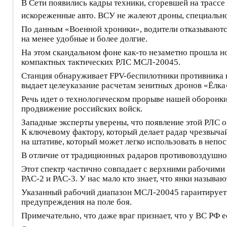
В Сети появились кадры техники, сгоревшей на трассе
искореженные авто. ВСУ не жалеют дроны, специально
По данным «Военной хроники», водители отказываются
на менее удобные и более долгие.
На этом скандальном фоне как-то незаметно прошла 
компактных тактических РЛС МСЛ-20045.
Станция обнаруживает FPV-беспилотники противника 
выдает целеуказание расчетам зенитных дронов «Ёлка
Речь идет о технологическом прорыве нашей оборонки,
продвижение российских войск.
Западные эксперты уверены, что появление этой РЛС 
К ключевому фактору, который делает радар чрезвыча
на штативе, который может легко использовать в непо
В отличие от традиционных радаров противовоздушной
Этот спектр частично совпадает с верхними рабочими
PAC-2 и PAC-3. У нас мало кто знает, что янки назыв
Указанный рабочий диапазон МСЛ-20045 гарантирует в
предупреждения на поле боя.
Примечательно, что даже враг признает, что у ВС РФ