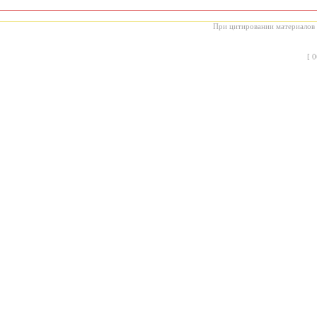
При цитировании материалов с
[
0