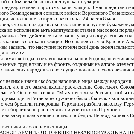
ной и объявила безоговорочную капитуляцию.
 предварительный протокол капитуляции. 8 мая представите
ного Командования союзных войск и Верховного Главнокома
ции, исполнение которого началось с 24 часов 8 мая.
авил, считающих договора и соглашения пустой бумажкой, м
ска во исполнение акта капитуляции стали в массовом порядк
бумажка. Это- действительная капитуляция вооруженных сил
 уклоняется от капитуляции. Но я надеюсь, что Красной Арм
ем заявить, что наступил исторический день окончательног
ериализмом.
во имя свободы и независимости нашей Родины, неисчислим
енный труд в тылу и на фронте, отданный на алтарь отечест
а славянских народов за свое существование и свою незави
ься великое знамя свободы народов и мира между народами.
явил, что в его задачи входит расчленение Советского Союза
ластей. Он прямо заявил: "Мы уничтожим Россию, чтобы она
родным идеям Гитлера не суждено было сбыться, - ход войны 
о чем бредили гитлеровцы. Германия разбита наголову. Гер
 не собирается ни расчленять, ни уничтожать Германию.
ойна завершилась нашей полной победой. Период войны в Е
ственники и соотечественницы!
РАСНОЙ АРМИИ, ОТСТОЯВШЕЙ НЕЗАВИСИМОСТЬ НАШЕ