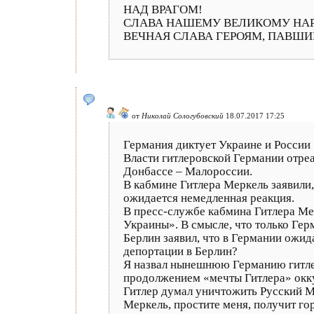
НАД ВРАГОМ!
СЛАВА НАШЕМУ ВЕЛИКОМУ НАР
ВЕЧНАЯ СЛАВА ГЕРОЯМ, ПАВШИ
от
Николай Сологубовский
18.07.2017 17:25
Германия диктует Украине и России
Власти гитлеровской Германии отре
Донбассе – Малороссии.
В кабмине Гитлера Меркель заявили
ожидается немедленная реакция.
В пресс-службе кабмина Гитлера Мер
Украины». В смысле, что только Гер
Берлин заявил, что в Германии ожи
депортации в Берлин?
Я назвал нынешнюю Германию гитлер
продолжением «мечты Гитлера» оккуп
Гитлер думал уничтожить Русский М
Меркель, простите меня, получит гор