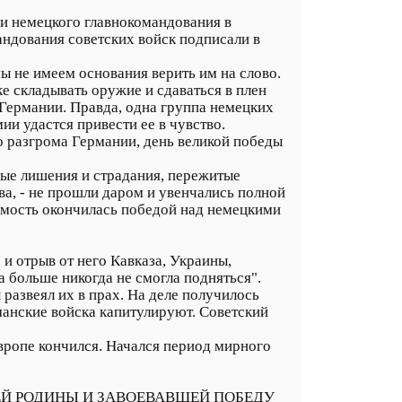
ли немецкого главнокомандования в
ндования советских войск подписали в
ы не имеем основания верить им на слово.
е складывать оружие и сдаваться в плен
 Германии. Правда, одна группа немецких
ии удастся привести ее в чувство.
о разгрома Германии, день великой победы
ые лишения и страдания, пережитые
ва, - не прошли даром и увенчались полной
симость окончилась победой над немецкими
 и отрыв от него Кавказа, Украины,
 больше никогда не смогла подняться".
развеял их в прах. На деле получилось
манские войска капитулируют. Советский
вропе кончился. Начался период мирного
Й РОДИНЫ И ЗАВОЕВАВШЕЙ ПОБЕДУ