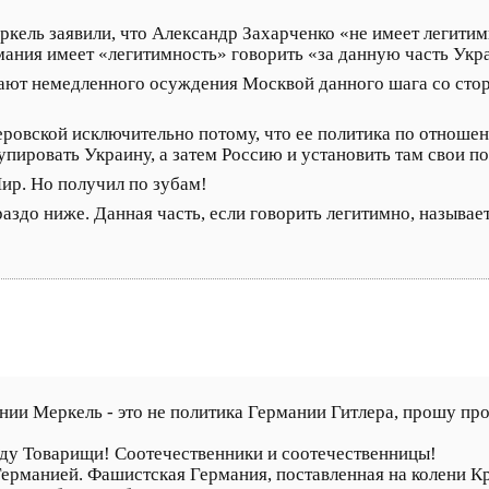
кель заявили, что Александр Захарченко «не имеет легитим
мания имеет «легитимность» говорить «за данную часть Укр
дают немедленного осуждения Москвой данного шага со стор
овской исключительно потому, что ее политика по отношен
ировать Украину, а затем Россию и установить там свои по
ир. Но получил по зубам!
аздо ниже. Данная часть, если говорить легитимно, называе
ании Меркель - это не политика Германии Гитлера, прошу пр
оду Товарищи! Соотечественники и соотечественницы!
Германией. Фашистская Германия, поставленная на колени 