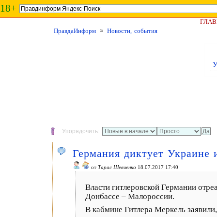
18+
ГЛАВ
ПравдаИнформ
≈
Новости, события
У
Упорядочить:
Германия диктует Украине 
от
Тарас Шевченко
18.07.2017 17:40
Власти гитлеровской Германии отре
Донбассе – Малороссии.
В кабмине Гитлера Меркель заявили