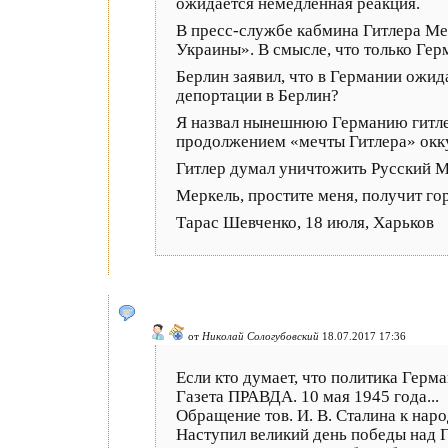
ожидается немедленная реакция.
В пресс-службе кабмина Гитлера Мер
Украины». В смысле, что только Гер
Берлин заявил, что в Германии ожи
депортации в Берлин?
Я назвал нынешнюю Германию гитлер
продолжением «мечты Гитлера» оккуп
Гитлер думал уничтожить Русский М
Меркель, простите меня, получит гор
Тарас Шевченко, 18 июля, Харьков
от
Николай Сологубовский
18.07.2017 17:36
Если кто думает, что политика Герм
Газета ПРАВДА. 10 мая 1945 года...
Обращение тов. И. В. Сталина к нар
Наступил великий день победы над 