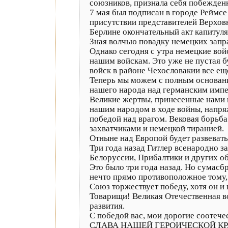
союзников, признала себя побежден
7 мая был подписан в городе Реймсе
присутствии представителей Верхов
Берлине окончательный акт капитуля
Зная волчью повадку немецких запр
Однако сегодня с утра немецкие вой
нашим войскам. Это уже не пустая 
войск в районе Чехословакии все еще
Теперь мы можем с полным основани
нашего народа над германским имп
Великие жертвы, принесенные нами 
нашим народом в ходе войны, напряж
победой над врагом. Вековая борьб
захватчиками и немецкой тиранией.
Отныне над Европой будет развеват
Три года назад Гитлер всенародно за
Белоруссии, Прибалтики и других об
Это было три года назад. Но сумасб
нечто прямо противоположное тому, 
Союз торжествует победу, хотя он и
Товарищи! Великая Отечественная в
развития.
С победой вас, мои дорогие соотече
СЛАВА НАШЕЙ ГЕРОИЧЕСКОЙ К