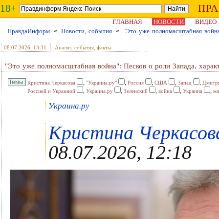
18+
ПР
ГЛАВНАЯ
НОВОСТИ
ВИДЕО
ПравдаИнформ
≈
Новости, события
≈
"Это уже полномасштабная война
08.07.2026
, 13:31
Анализ, события, факты
"Это уже полномасштабная война": Песков о роли Запада, харак
,
,
,
,
,
Кристина Черкасова
"Украина.ру"
Россия
США
Запад
Дмитр
,
,
,
,
,
Россией и Украиной
Украина.ру
Зеленский
война
Украина
м
Украина.ру
Кристина Черкасова 
08.07.2026, 12:18